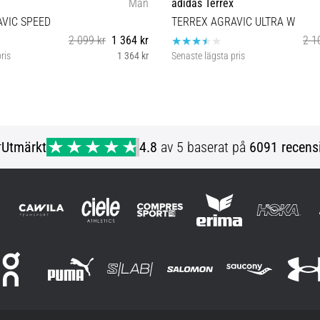
Män
adidas Terrex
VIC SPEED
TERREX AGRAVIC ULTRA W
2 099 kr
1 364 kr
2 1
ris
1 364 kr
Senaste lägsta pris
46
37⅓
r
Utmärkt
4.8
av 5 baserat på
6091 recens