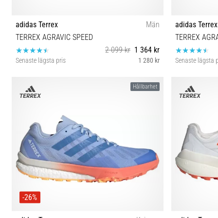
adidas Terrex
Män
adidas Terrex
TERREX AGRAVIC SPEED
TERREX AGRA
2 099 kr
1 364 kr
Senaste lägsta pris
1 280 kr
Senaste lägsta p
43⅓ 44⅔ 45⅓ 46⅔ 47⅓
42⅔ 43
Hållbarhet
-26%