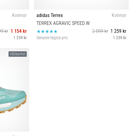
Kvinnor
adidas Terrex
Kvinnor
TERREX AGRAVIC SPEED W
99 kr
1 154 kr
2 099 kr
1 259 kr
1 259 kr
Senaste lägsta pris
1 259 kr
38 38⅔ 39⅓
Hållbarhet