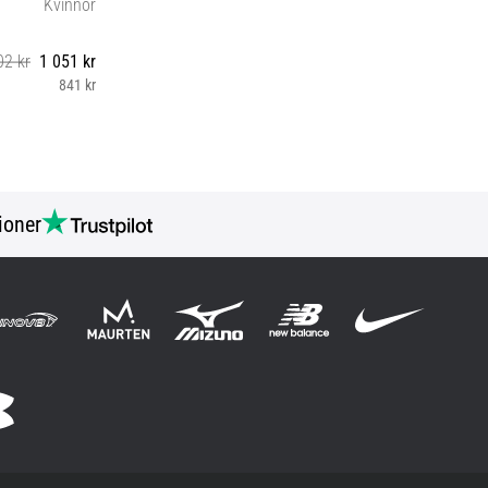
Kvinnor
02 kr
1 051 kr
841 kr
ioner