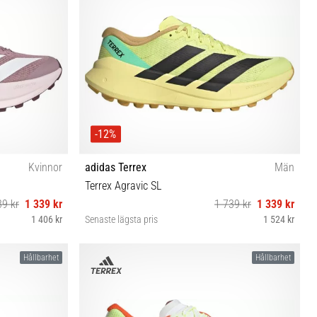
-12%
Kvinnor
adidas Terrex
Män
Terrex Agravic SL
39 kr
1 339 kr
1 739 kr
1 339 kr
1 406 kr
Senaste lägsta pris
1 524 kr
41⅓ 42 42⅔
40⅔ 42 42⅔ 43⅓ 44 44⅔ 45⅓ 46 46⅔ 47⅓
Hållbarhet
Hållbarhet