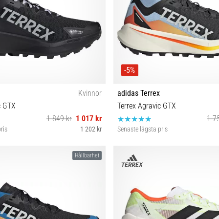
-5%
Kvinnor
adidas Terrex
c GTX
Terrex Agravic GTX
1 849 kr
1 017 kr
1 7
ris
1 202 kr
Senaste lägsta pris
38⅔
38 38⅔ 39⅓ 40 40⅔
Hållbarhet