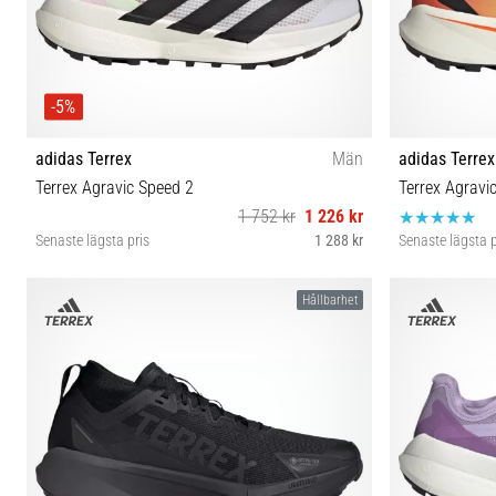
-5%
adidas Terrex
Män
adidas Terrex
Terrex Agravic Speed 2
Terrex Agravi
1 752 kr
1 226 kr
Senaste lägsta pris
1 288 kr
Senaste lägsta p
38⅔
40⅔
Hållbarhet