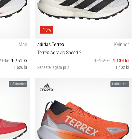
-19%
Män
adidas Terrex
Kvinnor
Terrex Agravic Speed 2
71 kr
1 761 kr
1 752 kr
1 139 kr
1 626 kr
Senaste lägsta pris
1 402 kr
38 38⅔ 40
Hållbarhet
Hållbarhet