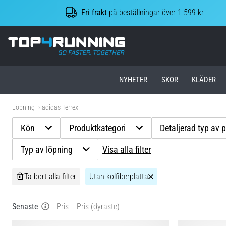
Fri frakt
på beställningar över 1 599 kr
Top4Running.se
NYHETER
SKOR
KLÄDER
Löpning
adidas Terrex
Kön
Produktkategori
Detaljerad typ av 
Typ av löpning
Visa alla filter
Ta bort alla filter
Utan kolfiberplatta
Senaste
Pris
Pris (dyraste)