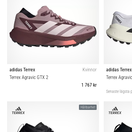
adidas Terrex
Kvinnor
adidas Terrex
Terrex Agravic GTX 2
Terrex Agravi
1 767 kr
Senaste lägsta p
36⅔ 37⅓ 38 38⅔ 39⅓ 40 40⅔ 41⅓ 42 42⅔ 43⅓
41⅓ 42 
Hållbarhet