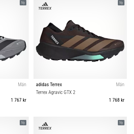
Ny
Ny
Män
adidas Terrex
Män
Terrex Agravic GTX 2
1 767 kr
1 768 kr
⅓ 46 46⅔ 47⅓
40⅔ 41⅓ 42 42⅔ 43⅓ 44 44⅔ 45⅓ 46 46⅔ 47⅓
Ny
Ny