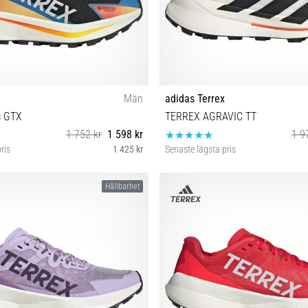
Män
adidas Terrex
c GTX
TERREX AGRAVIC TT
1 752 kr
1 598 kr
1 9
ris
1 425 kr
Senaste lägsta pris
 42 42⅔ 43⅓ 44 45⅓ 46
44 46⅔
Hållbarhet