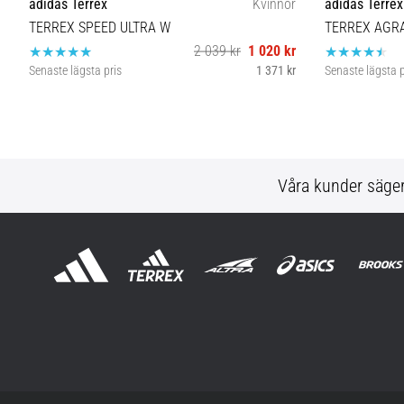
adidas Terrex
Kvinnor
adidas Terrex
TERREX SPEED ULTRA W
TERREX AGRA
2 039 kr
1 020 kr
Senaste lägsta pris
1 371 kr
Senaste lägsta p
37⅓
Våra kunder säge