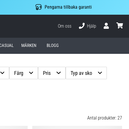
Pengarna tillbaka garanti
Om oss
Hjälp
varuko
CASUAL
MÄRKEN
BLOGG
Färg
Pris
Typ av sko
Antal produkter: 27