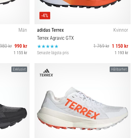
-4%
Män
adidas Terrex
Kvinnor
Terrex Agravic GTX
980 kr
990 kr
1 769 kr
1 150 kr
1 155 kr
Senaste lägsta pris
1 193 kr
39⅓ 38 40
Exklusivt
Hållbarhet