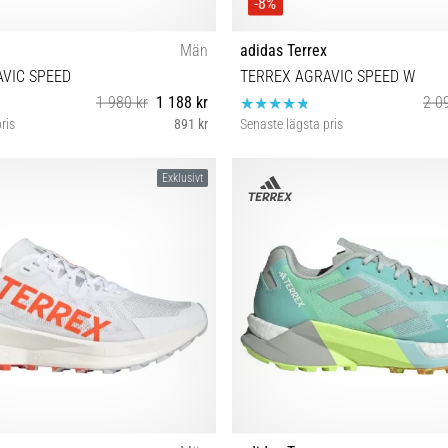
-8%
Män
adidas Terrex
VIC SPEED
TERREX AGRAVIC SPEED W
1 980 kr
1 188 kr
2 0
ris
891 kr
Senaste lägsta pris
⅓ 44 45⅓ 46⅔ 47⅓ 44⅔ 46
38 38⅔ 39⅓
Exklusivt