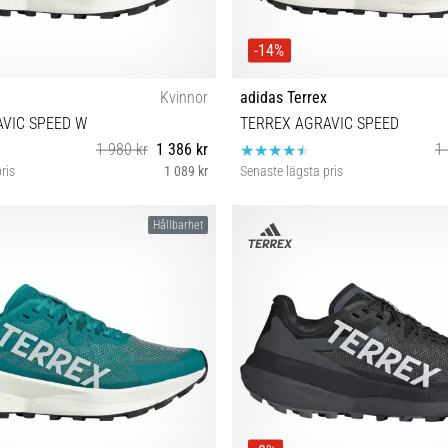
-14%
Kvinnor
adidas Terrex
VIC SPEED W
TERREX AGRAVIC SPEED
1 980 kr
1 386 kr
1 
ris
1 089 kr
Senaste lägsta pris
39⅓ 40 38 38⅔ 40⅔
44 46 47⅓
Hållbarhet