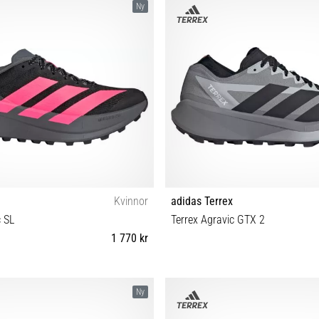
Ny
Kvinnor
adidas Terrex
c SL
Terrex Agravic GTX 2
1 770 kr
8 39⅓ 38⅔ 40 40⅔ 41⅓ 42 42⅔
40⅔ 41⅓ 42 42⅔ 43⅓ 44 44⅔ 45
Ny