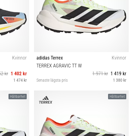
Kvinnor
adidas Terrex
Kvinnor
TERREX AGRAVIC TT W
52 kr
1 402 kr
1 971 kr
1 419 kr
1 474 kr
Senaste lägsta pris
1 380 kr
37⅓ 38 38⅔ 39⅓ 40
Hållbarhet
Hållbarhet