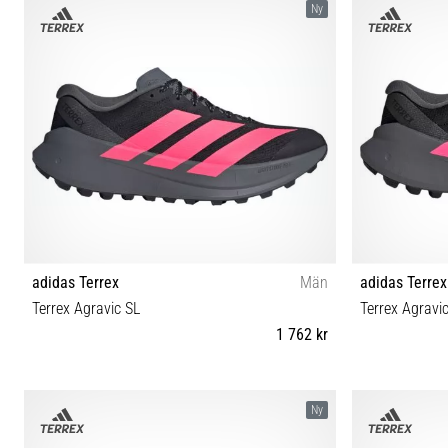
Ny
adidas Terrex
Män
adidas Terrex
Terrex Agravic SL
Terrex Agravi
1 762 kr
42⅔ 40⅔ 41⅓ 42 43⅓ 44 44⅔ 45⅓ 46 46⅔ 47⅓
36⅔ 37⅓ 3
Ny