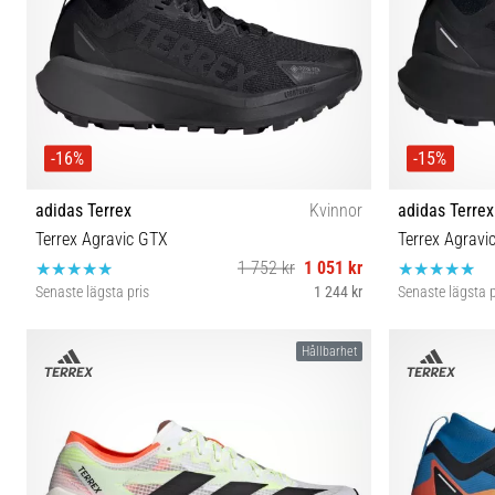
-16%
-15%
adidas Terrex
Kvinnor
adidas Terrex
Terrex Agravic GTX
Terrex Agravi
1 752 kr
1 051 kr
Senaste lägsta pris
1 244 kr
Senaste lägsta p
39⅓ 37⅓ 38 38⅔
Hållbarhet