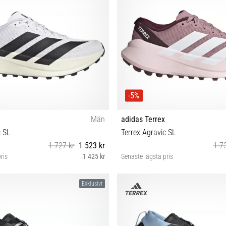
-5%
Män
adidas Terrex
c SL
Terrex Agravic SL
1 727 kr
1 523 kr
1 7
ris
1 425 kr
Senaste lägsta pris
42⅔ 43⅓ 44 44⅔ 45⅓ 46 46⅔
36⅔ 37⅓ 38 38⅔ 39⅓ 40 40⅔ 
Exklusivt