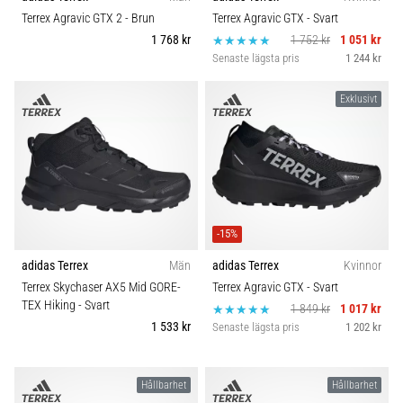
riktningsförändringar.
Komfort och dämpning
Terrex Agravic GTX 2
- Brun
Terrex Agravic GTX
- Svart
Hur
1 768 kr
1 752 kr
1 051 kr
utförs
Senaste lägsta pris
1 244 kr
det
Skobredd
korrekt,
var
Exklusivt
används
Carbon
det…
6. 8. 2026
•
9 min. läsning
-15%
Löparknä:
adidas Terrex
Män
adidas Terrex
Kvinnor
Orsaker,
Terrex Skychaser AX5 Mid GORE-
Terrex Agravic GTX
- Svart
behandling
TEX Hiking
- Svart
1 849 kr
1 017 kr
och
1 533 kr
Senaste lägsta pris
1 202 kr
förebyggande
åtgärder
Hållbarhet
Hållbarhet
Löparknä,