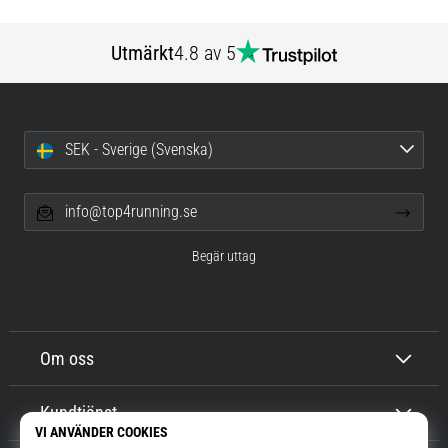
Utmärkt
4.8 av 5
SEK - Sverige (Svenska)
info@top4running.se
Begär uttag
Om oss
Kundtjänst