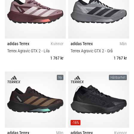
Blixtsnabb
Kategori
1
löpning
och
Färg
beeptest:
Vad
Pris
är
de
adidas Terrex
Kvinnor
adidas Terrex
Män
och
Terrex Agravic GTX 2
- Lila
Terrex Agravic GTX 2
- Grå
Typ av sko
hur
1 767 kr
1 767 kr
genomförs
Typ av löpning
de?
Ny
Hållbarhet
I
Passform
praktiken
testar
shuttle
Hållbarhet
run
snabbhet,
smidighet
Säsong
-16%
och
adidas Terrex
Män
adidas Terrex
Kvinnor