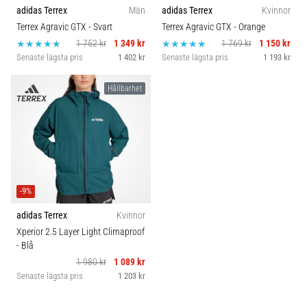
adidas Terrex
Män
adidas Terrex
Kvinnor
Terrex Agravic GTX
- Svart
Terrex Agravic GTX
- Orange
1 752 kr
1 349 kr
1 769 kr
1 150 kr
Senaste lägsta pris
1 402 kr
Senaste lägsta pris
1 193 kr
Hållbarhet
-9%
adidas Terrex
Kvinnor
Xperior 2.5 Layer Light Climaproof
- Blå
1 980 kr
1 089 kr
Senaste lägsta pris
1 203 kr