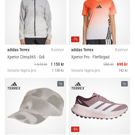
även
känt
som
iliotibialbandssyndrom
(ITBS),
är
-7%
ett
adidas Terrex
Kvinnor
adidas Terrex
Kvinnor
mycket
Xperior Clima365
- Grå
Xperior Pro
- Flerfärgad
vanligt
hälsoproblem
1 643 kr
1 150 kr
986 kr
690 kr
som
Senaste lägsta pris
1 150 kr
Senaste lägsta pris
742 kr
löpare
drabbas
Ny
Ny
av.
Vad…
Visa
alla
-5%
artiklar