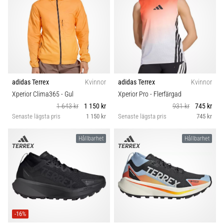
adidas Terrex
Kvinnor
adidas Terrex
Kvinnor
Xperior Clima365
- Gul
Xperior Pro
- Flerfärgad
1 643 kr
1 150 kr
931 kr
745 kr
Senaste lägsta pris
1 150 kr
Senaste lägsta pris
745 kr
Hållbarhet
Hållbarhet
-16%