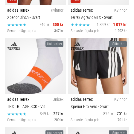
adidas Terrex
Kvinnor
adidas Terrex
Kvinnor
Xperior 3inch
- Svart
Terrex Agravic GTX
- Svart
749 kr
300 kr
1 849 kr
1 017 kr
Senaste lägsta pris
347 kr
Senaste lägsta pris
1 202 kr
Hållbarhet
Hållbarhet
adidas Terrex
Unisex
adidas Terrex
Kvinnor
TRX TRL AGR SCK
- Vit
Xperior Pro Aero
- Svart
349 kr
227 kr
876 kr
701 kr
Senaste lägsta pris
209 kr
Senaste lägsta pris
701 kr
Hållbarhet
Hållbarhet