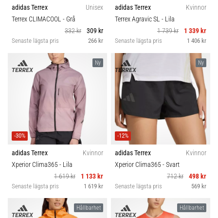
adidas Terrex
Unisex
adidas Terrex
Kvinnor
Terrex CLIMACOOL
- Grå
Terrex Agravic SL
- Lila
332 kr
309 kr
1 739 kr
1 339 kr
Senaste lägsta pris
266 kr
Senaste lägsta pris
1 406 kr
Ny
Ny
-30%
-12%
adidas Terrex
Kvinnor
adidas Terrex
Kvinnor
Xperior Clima365
- Lila
Xperior Clima365
- Svart
1 619 kr
1 133 kr
712 kr
498 kr
Senaste lägsta pris
1 619 kr
Senaste lägsta pris
569 kr
Hållbarhet
Hållbarhet