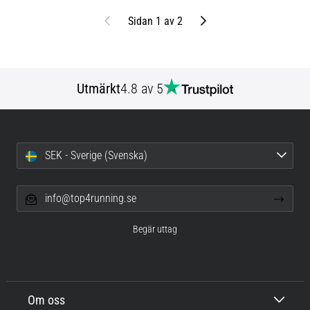
Föregående
Nästa
Sidan 1 av 2
Utmärkt
4.8 av 5
SEK - Sverige (Svenska)
info@top4running.se
Begär uttag
Om oss