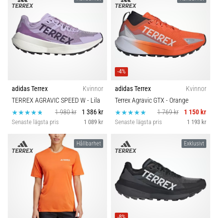
-4%
adidas Terrex
Kvinnor
adidas Terrex
Kvinnor
TERREX AGRAVIC SPEED W
- Lila
Terrex Agravic GTX
- Orange
1 980 kr
1 386 kr
1 769 kr
1 150 kr
Senaste lägsta pris
1 089 kr
Senaste lägsta pris
1 193 kr
Hållbarhet
Exklusivt
-8%