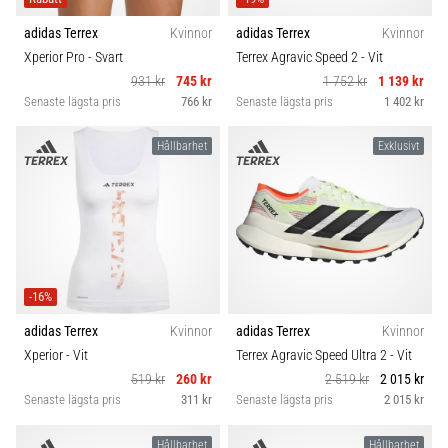
adidas Terrex
Kvinnor
adidas Terrex
Kvinnor
Xperior Pro
- Svart
Terrex Agravic Speed 2
- Vit
931 kr
745 kr
1 752 kr
1 139 kr
Senaste lägsta pris
766 kr
Senaste lägsta pris
1 402 kr
Hållbarhet
Exklusivt
-16%
adidas Terrex
Kvinnor
adidas Terrex
Kvinnor
Xperior
- Vit
Terrex Agravic Speed Ultra 2
- Vit
519 kr
260 kr
2 519 kr
2 015 kr
Senaste lägsta pris
311 kr
Senaste lägsta pris
2 015 kr
Hållbarhet
Hållbarhet