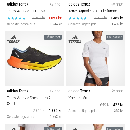
adidas Terrex
Kvinnor
adidas Terrex
Kvinnor
Terrex Agravic GTX
- Svart
Terrex Agravic GTX
- Flerfärgad
1 752 kr
1 051 kr
1 752 kr
1 489 kr
Senaste lägsta pris
1 244 kr
Senaste lägsta pris
1 402 kr
Hållbarhet
Hållbarhet
adidas Terrex
Kvinnor
adidas Terrex
Kvinnor
Terrex Agravic Speed Ultra 2
-
Xperior
- Vit
Svart
649 kr
422 kr
2 519 kr
1 889 kr
Senaste lägsta pris
389 kr
Senaste lägsta pris
1 763 kr
Hållbarhet
Hållbarhet