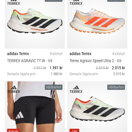
adidas Terrex
Kvinnor
adidas Terrex
Kvinnor
TERREX AGRAVIC TT W
- Vit
Terrex Agravic Speed Ultra 2
- Vit
1 971 kr
1 391 kr
2 519 kr
2 015 kr
Senaste lägsta pris
1 380 kr
Senaste lägsta pris
2 015 kr
Hållbarhet
Hållbarhet
Rabatt
-19%