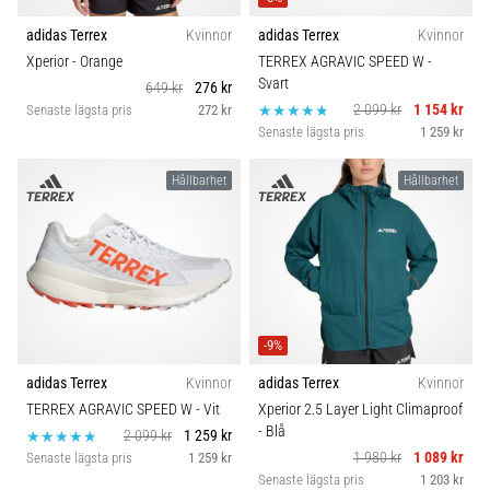
adidas Terrex
Kvinnor
adidas Terrex
Kvinnor
Xperior
- Orange
TERREX AGRAVIC SPEED W
-
Svart
649 kr
276 kr
2 099 kr
1 154 kr
Senaste lägsta pris
272 kr
Senaste lägsta pris
1 259 kr
Hållbarhet
Hållbarhet
-9%
adidas Terrex
Kvinnor
adidas Terrex
Kvinnor
TERREX AGRAVIC SPEED W
- Vit
Xperior 2.5 Layer Light Climaproof
- Blå
2 099 kr
1 259 kr
1 980 kr
1 089 kr
Senaste lägsta pris
1 259 kr
Senaste lägsta pris
1 203 kr