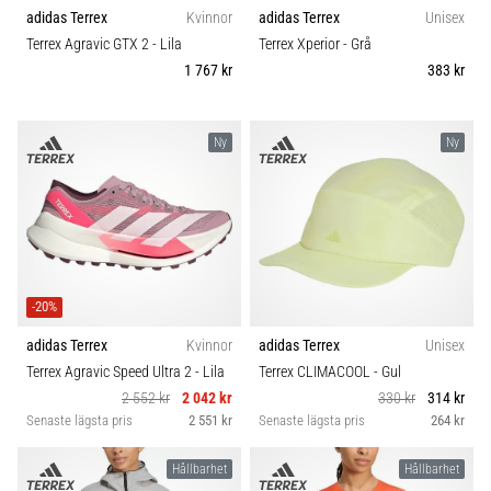
riktningsförändringar.
adidas Terrex
Kvinnor
adidas Terrex
Unisex
Komfort och dämpning
Hur
Terrex Agravic GTX 2
- Lila
Terrex Xperior
- Grå
utförs
1 767 kr
383 kr
det
Skobredd
korrekt,
var
Ny
Ny
används
Carbon
det…
6. 8. 2026
•
9 min. läsning
-20%
Löparknä:
Orsaker,
adidas Terrex
Kvinnor
adidas Terrex
Unisex
behandling
Terrex Agravic Speed Ultra 2
- Lila
Terrex CLIMACOOL
- Gul
och
2 552 kr
2 042 kr
330 kr
314 kr
förebyggande
Senaste lägsta pris
2 551 kr
Senaste lägsta pris
264 kr
åtgärder
Hållbarhet
Hållbarhet
Löparknä,