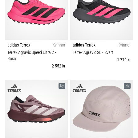
Blixtsnabb
Kategori
löpning
och
Färg
beeptest:
Vad
Pris
är
de
adidas Terrex
Kvinnor
adidas Terrex
Kvinnor
och
Terrex Agravic Speed Ultra 2
-
Terrex Agravic SL
- Svart
Typ av sko
Rosa
hur
1 770 kr
2 552 kr
genomförs
Typ av löpning
de?
I
Ny
Ny
Passform
praktiken
testar
shuttle
Hållbarhet
run
snabbhet,
smidighet
Säsong
och