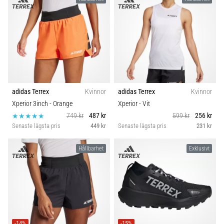
adidas Terrex
Kvinnor
adidas Terrex
Kvinnor
Xperior 3inch
- Orange
Xperior
- Vit
749 kr
487 kr
599 kr
256 kr
Senaste lägsta pris
449 kr
Senaste lägsta pris
231 kr
Hållbarhet
Exklusivt
-14%
-15%