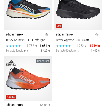
under
eller
efter
löpning?
En
av
-4%
de
adidas Terrex
Män
adidas Terrex
Män
vanligaste
Terrex Agravic GTX
- Flerfärgad
Terrex Agravic GTX
- Svart
orsakerna
1 752 kr
1 631 kr
1 752 kr
1 349 kr
är
Senaste lägsta pris
1 425 kr
Senaste lägsta pris
1 402 kr
plantar
fasciit.
Hållbarhet
Vad
beror
det…
Visa
alla
Rabatt
artiklar
adidas Terrex
Kvinnor