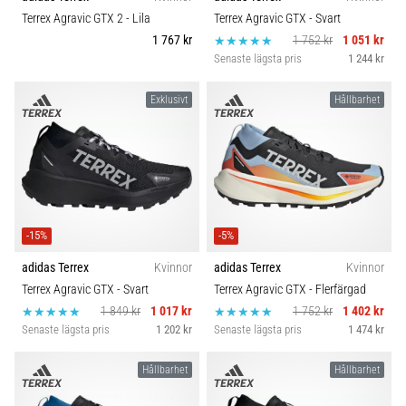
Vilka
Carbon
Terrex Agravic GTX 2
- Lila
Terrex Agravic GTX
- Svart
är
1 767 kr
1 752 kr
1 051 kr
de
Senaste lägsta pris
1 244 kr
vanligaste…
Exklusivt
Hållbarhet
5. 8. 2026
•
8 min. läsning
Plantar
fasciit:
Symptom,
-15%
-5%
orsaker
adidas Terrex
Kvinnor
adidas Terrex
Kvinnor
och
Terrex Agravic GTX
- Svart
Terrex Agravic GTX
- Flerfärgad
behandling
1 849 kr
1 017 kr
1 752 kr
1 402 kr
Upplever
Senaste lägsta pris
1 202 kr
Senaste lägsta pris
1 474 kr
du
skarp
Hållbarhet
Hållbarhet
hälsmärta