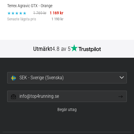
Terrex Agravic GTX
- Orange
1 769 kr
1 169 kr
Senaste lägsta pris
1 193 kr
Utmärkt
4.8 av 5
SEK - Sverige (Svenska)
info@top4running.se
Begär uttag