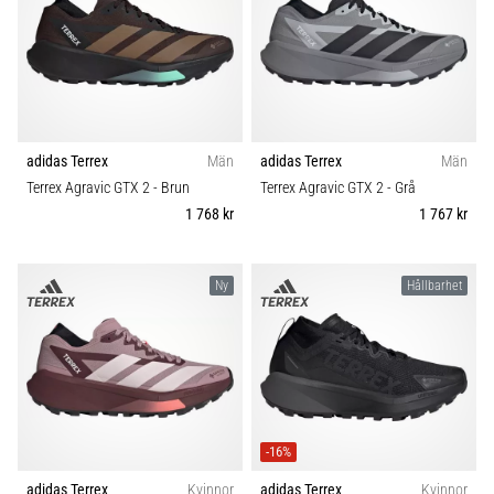
under
Färg
och
efter
Pris
löpning
Knäsmärta
Typ av sko
drabbar
adidas Terrex
Män
adidas Terrex
Män
alla
Terrex Agravic GTX 2
- Brun
Terrex Agravic GTX 2
- Grå
löpare
Typ av löpning
minst
1 768 kr
1 767 kr
en
Hållbarhet
gång
i
Ny
Hållbarhet
livet,
Säsong
oavsett
om
du
Komfort och dämpning
är
amatör
Skobredd
-16%
eller
proffs.
adidas Terrex
Kvinnor
adidas Terrex
Kvinnor