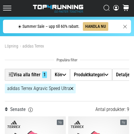
enda
Filtr
mening:
Sök
varuko
Top4Running.se
Det
gör
Sök
☀️ Summer Sale – upp till 60% rabatt.
HANDLA NU
ont,
Kön
men
Visa produkter
det
Löpning
adidas Terrex
Produktkategori
är
värt
det!
Detaljerad typ av produkt
Vilka
Visa alla filter
1
Kön
Produktkategori
Detaljera
fördelar
ger
Skostorlek
det,
adidas Terrex Agravic Speed Ultra
vilka…
Modell
1
Senaste
Antal produkter: 9
7. 8. 2026
Kategori
•
Ny
Ny
8 min. läsning