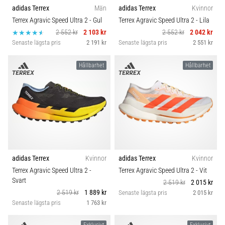
riktningsförändringar.
adidas Terrex
Män
adidas Terrex
Kvinnor
Hur
Terrex Agravic Speed Ultra 2
- Gul
Terrex Agravic Speed Ultra 2
- Lila
utförs
2 552 kr
2 103 kr
2 552 kr
2 042 kr
det
Senaste lägsta pris
2 191 kr
Senaste lägsta pris
2 551 kr
korrekt,
var
Hållbarhet
Hållbarhet
används
det…
6. 8. 2026
•
9 min. läsning
Löparknä:
Orsaker,
adidas Terrex
Kvinnor
adidas Terrex
Kvinnor
behandling
Terrex Agravic Speed Ultra 2
-
Terrex Agravic Speed Ultra 2
- Vit
och
Svart
2 519 kr
2 015 kr
förebyggande
2 519 kr
1 889 kr
Senaste lägsta pris
2 015 kr
Senaste lägsta pris
1 763 kr
åtgärder
Löparknä,
Exklusivt
Exklusivt