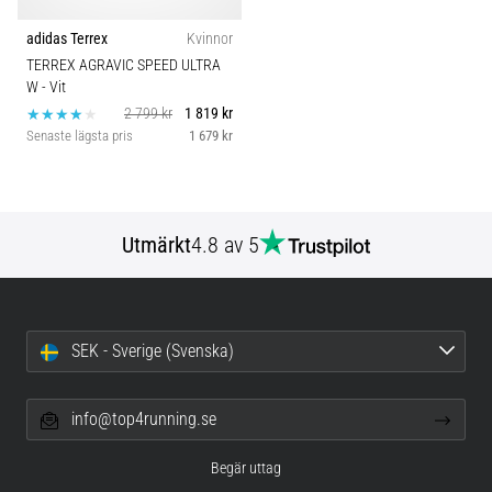
adidas Terrex
Kvinnor
TERREX AGRAVIC SPEED ULTRA
W
- Vit
2 799 kr
1 819 kr
Senaste lägsta pris
1 679 kr
Utmärkt
4.8 av 5
SEK - Sverige (Svenska)
info@top4running.se
Begär uttag