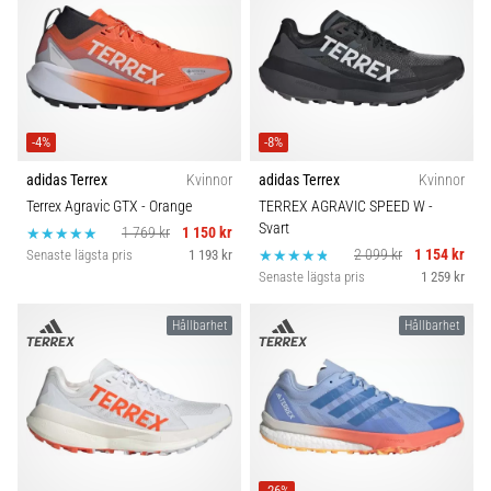
-4%
-8%
adidas Terrex
Kvinnor
adidas Terrex
Kvinnor
Terrex Agravic GTX
- Orange
TERREX AGRAVIC SPEED W
-
Svart
1 769 kr
1 150 kr
2 099 kr
1 154 kr
Senaste lägsta pris
1 193 kr
Senaste lägsta pris
1 259 kr
Hållbarhet
Hållbarhet
-26%