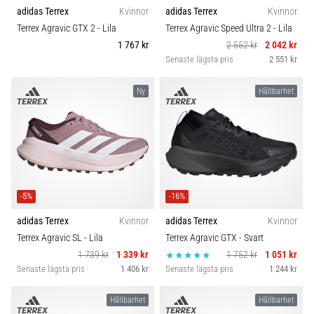
riktningsförändringar.
adidas Terrex
Kvinnor
adidas Terrex
Kvinnor
Carbon
Hur
Terrex Agravic GTX 2
- Lila
Terrex Agravic Speed Ultra 2
- Lila
utförs
1 767 kr
2 552 kr
2 042 kr
det
Senaste lägsta pris
2 551 kr
korrekt,
var
Ny
Hållbarhet
används
det…
6. 8. 2026
•
9 min. läsning
-5%
-16%
Löparknä:
Orsaker,
adidas Terrex
Kvinnor
adidas Terrex
Kvinnor
behandling
Terrex Agravic SL
- Lila
Terrex Agravic GTX
- Svart
och
1 739 kr
1 339 kr
1 752 kr
1 051 kr
förebyggande
Senaste lägsta pris
1 406 kr
Senaste lägsta pris
1 244 kr
åtgärder
Hållbarhet
Hållbarhet
Löparknä,