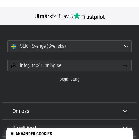
Utmärkt
4.8 av 5
SEK - Sverige (Svenska)
info@top4running.se
Begär uttag
Om oss
Kundtjänst