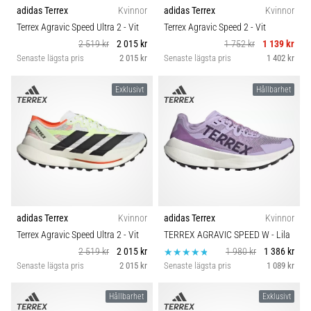
adidas Terrex
Kvinnor
adidas Terrex
Kvinnor
Terrex Agravic Speed Ultra 2
- Vit
Terrex Agravic Speed 2
- Vit
2 519 kr
2 015 kr
1 752 kr
1 139 kr
Senaste lägsta pris
2 015 kr
Senaste lägsta pris
1 402 kr
Exklusivt
Hållbarhet
adidas Terrex
Kvinnor
adidas Terrex
Kvinnor
Terrex Agravic Speed Ultra 2
- Vit
TERREX AGRAVIC SPEED W
- Lila
2 519 kr
2 015 kr
1 980 kr
1 386 kr
Senaste lägsta pris
2 015 kr
Senaste lägsta pris
1 089 kr
Hållbarhet
Exklusivt