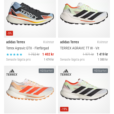
även
känt
som
iliotibialbandssyndrom
(ITBS),
är
-5%
ett
adidas Terrex
Kvinnor
adidas Terrex
Kvinnor
mycket
Terrex Agravic GTX
- Flerfärgad
TERREX AGRAVIC TT W
- Vit
vanligt
hälsoproblem
1 752 kr
1 402 kr
1 971 kr
1 419 kr
som
Senaste lägsta pris
1 474 kr
Senaste lägsta pris
1 380 kr
löpare
drabbas
Hållbarhet
Hållbarhet
av.
Vad…
Visa
alla
-19%
artiklar