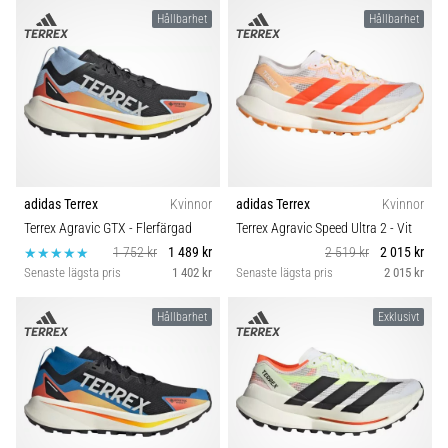
Hållbarhet
Hållbarhet
adidas Terrex
Kvinnor
adidas Terrex
Kvinnor
Terrex Agravic GTX
- Flerfärgad
Terrex Agravic Speed Ultra 2
- Vit
1 752 kr
1 489 kr
2 519 kr
2 015 kr
Senaste lägsta pris
1 402 kr
Senaste lägsta pris
2 015 kr
Hållbarhet
Exklusivt