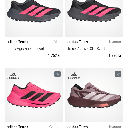
Blixtsnabb
Färg
löpning
och
Pris
beeptest:
Vad
Typ av sko
är
de
adidas Terrex
Män
adidas Terrex
Kvinnor
och
Terrex Agravic SL
- Svart
Terrex Agravic SL
- Svart
Typ av löpning
hur
1 762 kr
1 770 kr
genomförs
Hållbarhet
de?
Ny
Ny
I
Säsong
praktiken
testar
shuttle
Komfort och dämpning
run
snabbhet,
smidighet
Skobredd
och
adidas Terrex
Kvinnor
adidas Terrex
Kvinnor