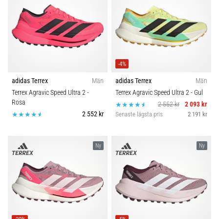
även
känt
som
iliotibialbandssyndrom
(ITBS),
är
-4%
ett
adidas Terrex
Män
adidas Terrex
Män
mycket
Terrex Agravic Speed Ultra 2
-
Terrex Agravic Speed Ultra 2
- Gul
vanligt
Rosa
hälsoproblem
2 552 kr
2 093 kr
2 552 kr
som
Senaste lägsta pris
2 191 kr
löpare
drabbas
av.
Ny
Ny
Vad…
Visa
alla
artiklar