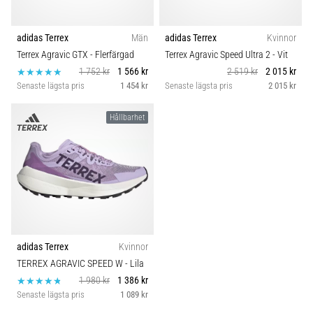
adidas Terrex
Män
adidas Terrex
Kvinnor
Terrex Agravic GTX
- Flerfärgad
Terrex Agravic Speed Ultra 2
- Vit
1 752 kr
1 566 kr
2 519 kr
2 015 kr
Senaste lägsta pris
1 454 kr
Senaste lägsta pris
2 015 kr
Hållbarhet
adidas Terrex
Kvinnor
TERREX AGRAVIC SPEED W
- Lila
1 980 kr
1 386 kr
Senaste lägsta pris
1 089 kr