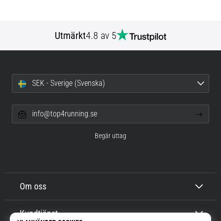
Utmärkt
4.8 av 5
SEK - Sverige (Svenska)
info@top4running.se
Begär uttag
Om oss
Kundtjänst