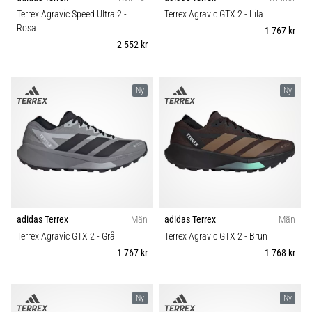
riktningsförändringar.
Carbon
Terrex Agravic Speed Ultra 2
-
Terrex Agravic GTX 2
- Lila
Hur
Rosa
1 767 kr
utförs
2 552 kr
det
korrekt,
var
Ny
Ny
används
det…
6. 8. 2026
•
9 min. läsning
Löparknä:
Orsaker,
adidas Terrex
Män
adidas Terrex
Män
behandling
Terrex Agravic GTX 2
- Grå
Terrex Agravic GTX 2
- Brun
och
1 767 kr
1 768 kr
förebyggande
åtgärder
Ny
Ny
Löparknä,