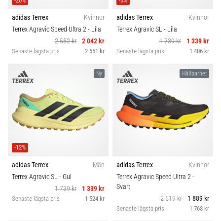
-20%
-5%
adidas Terrex
Kvinnor
adidas Terrex
Kvinnor
Terrex Agravic Speed Ultra 2
- Lila
Terrex Agravic SL
- Lila
2 552 kr
2 042 kr
1 739 kr
1 339 kr
Senaste lägsta pris
2 551 kr
Senaste lägsta pris
1 406 kr
Ny
Hållbarhet
-12%
adidas Terrex
Män
adidas Terrex
Kvinnor
Terrex Agravic SL
- Gul
Terrex Agravic Speed Ultra 2
-
Svart
1 739 kr
1 339 kr
2 519 kr
1 889 kr
Senaste lägsta pris
1 524 kr
Senaste lägsta pris
1 763 kr