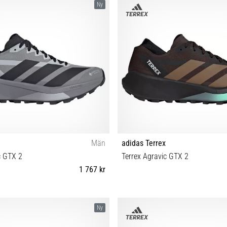
Ny
Män
adidas Terrex
c GTX 2
Terrex Agravic GTX 2
1 767 kr
42⅔ 43⅓ 44 44⅔ 45⅓ 46 46⅔ 47⅓
40⅔ 41⅓ 42 42⅔ 43⅓ 44 44⅔ 45
Ny