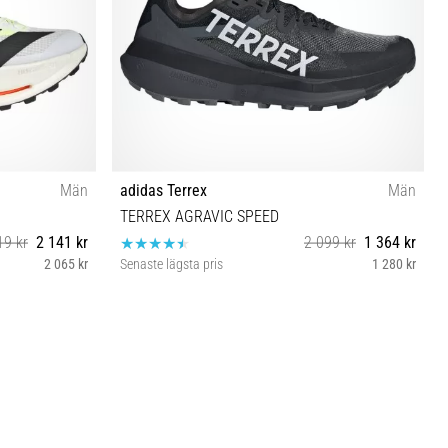
Män
adidas Terrex
Män
TERREX AGRAVIC SPEED
19 kr
2 141 kr
2 099 kr
1 364 kr
2 065 kr
Senaste lägsta pris
1 280 kr
⅔ 48
43⅓ 44⅔ 45⅓ 46⅔ 47⅓