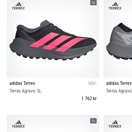
Ny
adidas Terrex
Män
adidas Terrex
Terrex Agravic SL
Terrex Agravi
1 762 kr
42⅔ 40⅔ 41⅓ 42 43⅓ 44 44⅔ 45⅓ 46 46⅔ 47⅓
40⅔ 41⅓ 42 
Ny