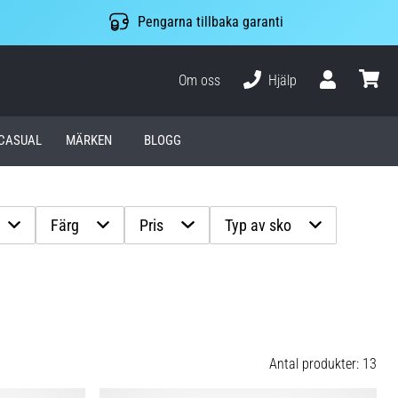
Pengarna tillbaka garanti
Om oss
Hjälp
varuko
CASUAL
MÄRKEN
BLOGG
Färg
Pris
Typ av sko
Antal produkter: 13