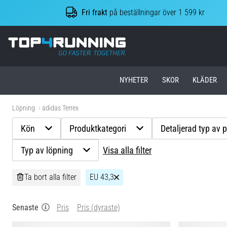
Fri frakt
på beställningar över 1 599 kr
Top4Running.se
NYHETER
SKOR
KLÄDER
Löpning
adidas Terrex
Kön
Produktkategori
Detaljerad typ av 
Typ av löpning
Visa alla filter
Ta bort alla filter
EU 43,3
Senaste
Pris
Pris (dyraste)