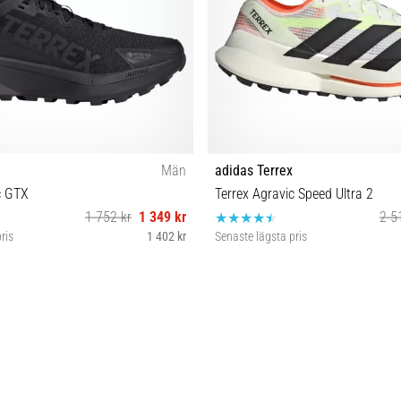
Män
adidas Terrex
c GTX
Terrex Agravic Speed Ultra 2
1 752 kr
1 349 kr
2 5
ris
1 402 kr
Senaste lägsta pris
 42⅔ 43⅓ 44 44⅔ 45⅓ 46⅔
42 43⅓ 44 44⅔ 45⅓ 46