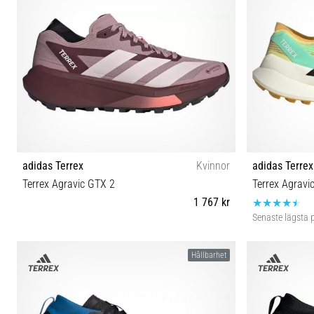
adidas Terrex
Kvinnor
adidas Terrex
Terrex Agravic GTX 2
Terrex Agravi
1 767 kr
Senaste lägsta p
36⅔ 37⅓ 38 38⅔ 39⅓ 40 40⅔ 41⅓ 42 42⅔ 43⅓
40⅔ 41⅓ 42 
Hållbarhet