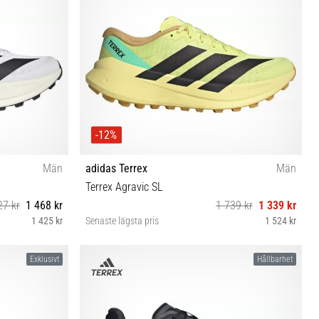
-12%
Män
adidas Terrex
Män
Terrex Agravic SL
27 kr
1 468 kr
1 739 kr
1 339 kr
1 425 kr
Senaste lägsta pris
1 524 kr
⅓ 46 46⅔
40⅔ 42 42⅔ 43⅓ 44 44⅔ 45⅓ 46 46⅔ 47⅓
Exklusivt
Hållbarhet