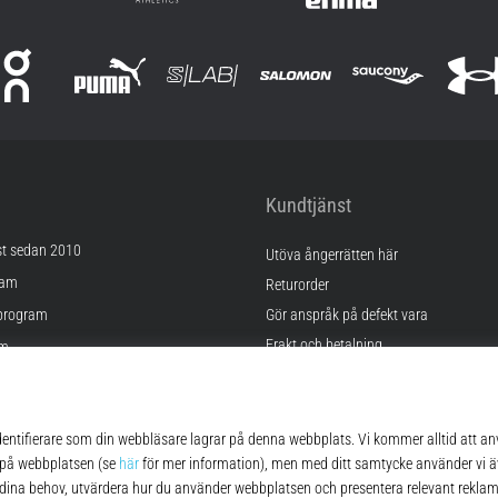
Kundtjänst
st sedan 2010
Utöva ångerrätten här
ram
Returorder
program
Gör anspråk på defekt vara
Frakt och betalning
am
Hitta rätt storlek
Kontakt
lningar
FAQ
kor
Sekretesspolicy