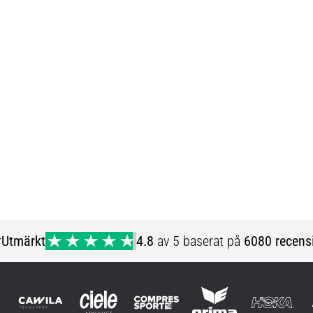
r
Utmärkt
4.8
av 5 baserat på
6080 recens