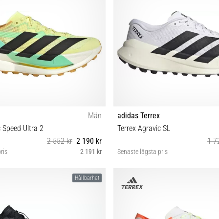
Män
adidas Terrex
c Speed Ultra 2
Terrex Agravic SL
2 552 kr
2 190 kr
1 7
ris
2 191 kr
Senaste lägsta pris
42⅔ 43⅓ 44 44⅔ 45⅓ 46 46⅔ 47⅓
41⅓ 42 42⅔ 43⅓ 44 44⅔ 45
Hållbarhet