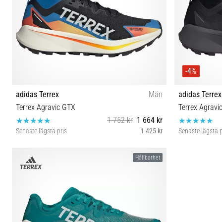
-4%
adidas Terrex
Män
adidas Terrex
Terrex Agravic GTX
Terrex Agravi
1 752 kr
1 664 kr
Senaste lägsta pris
1 425 kr
Senaste lägsta p
40⅔ 42 42⅔ 43⅓ 44 45⅓ 46
41⅓ 42
Hållbarhet