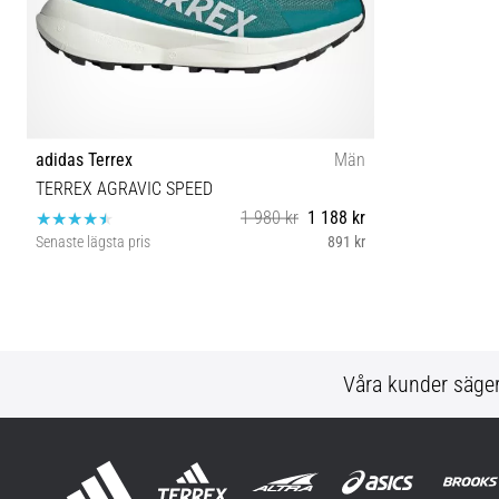
adidas Terrex
Män
TERREX AGRAVIC SPEED
1 980 kr
1 188 kr
Senaste lägsta pris
891 kr
42⅔ 43⅓ 44 45⅓ 46⅔ 47⅓ 44⅔ 46
Våra kunder säge