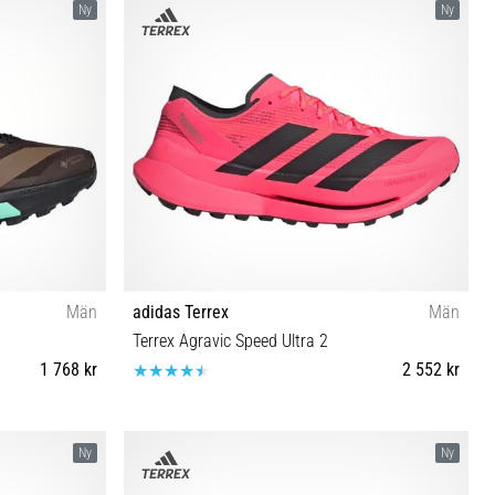
Ny
Ny
Män
adidas Terrex
Män
Terrex Agravic Speed Ultra 2
1 768 kr
2 552 kr
⅓ 46 46⅔ 47⅓
44 40⅔ 41⅓ 42 42⅔ 43⅓ 44⅔ 45⅓ 46 46⅔ 47⅓
Ny
Ny