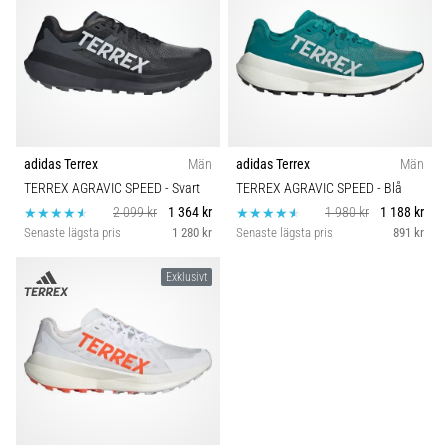
adidas Terrex
Män
adidas Terrex
Män
TERREX AGRAVIC SPEED
- Svart
TERREX AGRAVIC SPEED
- Blå
2 099 kr
1 364 kr
1 980 kr
1 188 kr
Senaste lägsta pris
1 280 kr
Senaste lägsta pris
891 kr
Exklusivt