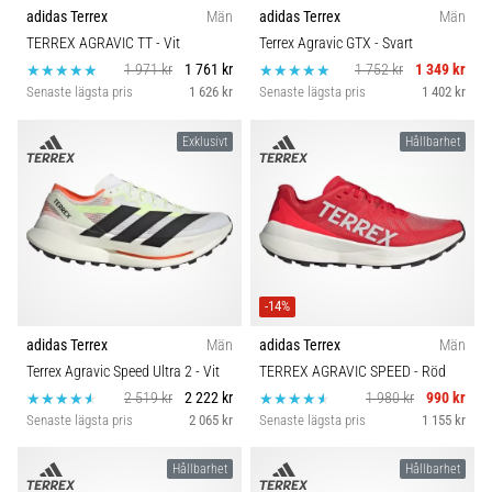
adidas Terrex
Män
adidas Terrex
Män
TERREX AGRAVIC TT
- Vit
Terrex Agravic GTX
- Svart
1 971 kr
1 761 kr
1 752 kr
1 349 kr
Senaste lägsta pris
1 626 kr
Senaste lägsta pris
1 402 kr
Exklusivt
Hållbarhet
-14%
adidas Terrex
Män
adidas Terrex
Män
Terrex Agravic Speed Ultra 2
- Vit
TERREX AGRAVIC SPEED
- Röd
2 519 kr
2 222 kr
1 980 kr
990 kr
Senaste lägsta pris
2 065 kr
Senaste lägsta pris
1 155 kr
Hållbarhet
Hållbarhet