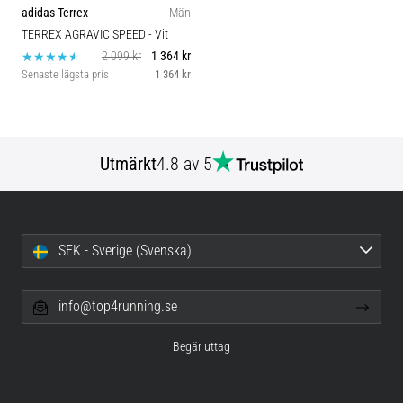
adidas Terrex
Män
TERREX AGRAVIC SPEED
- Vit
2 099 kr
1 364 kr
Senaste lägsta pris
1 364 kr
Utmärkt
4.8 av 5
SEK - Sverige (Svenska)
info@top4running.se
Begär uttag