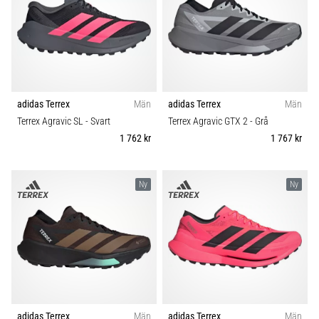
Blixtsnabb
Färg
löpning
och
Pris
beeptest:
Vad
Typ av sko
är
de
adidas Terrex
Män
adidas Terrex
Män
och
Terrex Agravic SL
- Svart
Terrex Agravic GTX 2
- Grå
Typ av löpning
hur
1 762 kr
1 767 kr
genomförs
Hållbarhet
de?
Ny
Ny
I
Säsong
praktiken
testar
shuttle
Komfort och dämpning
run
snabbhet,
smidighet
Skobredd
och
adidas Terrex
Män
adidas Terrex
Män