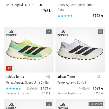
riktningsförändringar.
Carbon
Terrex Agravic GTX 2
- Brun
Terrex Agravic Speed Ultra 2
-
Hur
Rosa
1 768 kr
utförs
2 552 kr
det
korrekt,
var
Ny
Ny
används
det…
6. 8. 2026
•
9 min. läsning
-4%
Löparknä:
Orsaker,
adidas Terrex
Män
adidas Terrex
Män
behandling
Terrex Agravic Speed Ultra 2
- Gul
Terrex Agravic SL
- Vit
och
2 552 kr
2 103 kr
1 727 kr
1 523 kr
förebyggande
Senaste lägsta pris
2 191 kr
Senaste lägsta pris
1 425 kr
åtgärder
Ny
Hållbarhet
Löparknä,