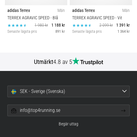
adidas Terrex
Män
adidas Terrex
Män
TERREX AGRAVIC SPEED
- Blå
TERREX AGRAVIC SPEED
- Vit
1 980 kr
1 188 kr
2 099 kr
1 391 kr
Senaste lägsta pris
891 kr
Senaste lägsta pris
1 364 kr
Utmärkt
4.8 av 5
SEK - Sverige (Svenska)
info@top4running.se
Begär uttag