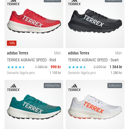
-14%
adidas Terrex
Män
adidas Terrex
Män
TERREX AGRAVIC SPEED
- Röd
TERREX AGRAVIC SPEED
- Svart
1 980 kr
990 kr
2 099 kr
1 364 kr
Senaste lägsta pris
1 155 kr
Senaste lägsta pris
1 280 kr
Hållbarhet
Exklusivt