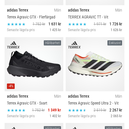
adidas Terrex
Män
adidas Terrex
Män
Terrex Agravic GTX
- Flerfärgad
TERREX AGRAVIC TT
- Vit
1 752 kr
1 631 kr
1 971 kr
1 726 kr
Senaste lägsta pris
1 425 kr
Senaste lägsta pris
1 626 kr
Hållbarhet
Exklusivt
-4%
adidas Terrex
Män
adidas Terrex
Män
Terrex Agravic GTX
- Svart
Terrex Agravic Speed Ultra 2
- Vit
1 752 kr
1 349 kr
2 519 kr
2 267 kr
Senaste lägsta pris
1 402 kr
Senaste lägsta pris
2 065 kr
Hållbarhet
Hållbarhet