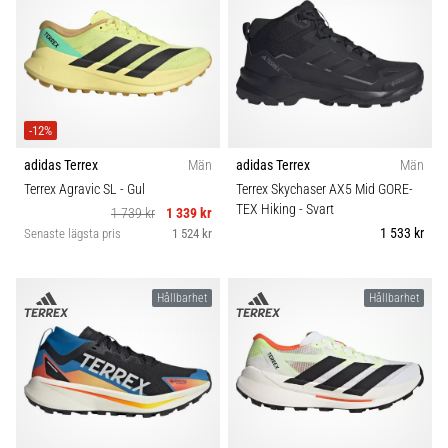
under
eller
efter
löpning?
En
av
-12%
de
vanligaste
adidas Terrex
Män
adidas Terrex
Män
orsakerna
Terrex Agravic SL
- Gul
Terrex Skychaser AX5 Mid GORE-
är
TEX Hiking
- Svart
1 739 kr
1 339 kr
plantar
1 533 kr
Senaste lägsta pris
1 524 kr
fasciit.
Vad
beror
Hållbarhet
Hållbarhet
det…
Visa
alla
artiklar