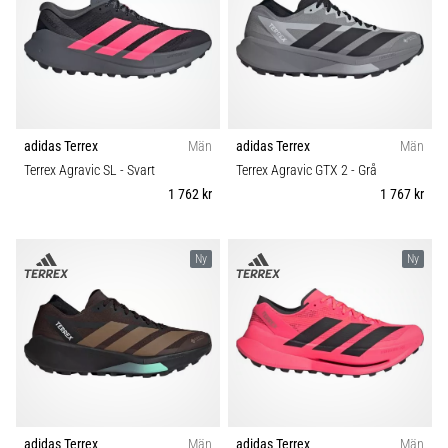
under
Färg
och
efter
Pris
löpning
Knäsmärta
Typ av sko
drabbar
adidas Terrex
Män
adidas Terrex
Män
alla
Terrex Agravic SL
- Svart
Terrex Agravic GTX 2
- Grå
löpare
Typ av löpning
minst
1 762 kr
1 767 kr
en
Hållbarhet
gång
i
Ny
Ny
livet,
Säsong
oavsett
om
du
Komfort och dämpning
är
amatör
Skobredd
eller
proffs.
adidas Terrex
Män
adidas Terrex
Män