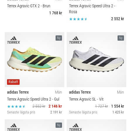
Vilka
Carbon
Terrex Agravic GTX 2
- Brun
Terrex Agravic Speed Ultra 2
-
är
Rosa
1 768 kr
de
2 552 kr
vanligaste…
Ny
Ny
5. 8. 2026
•
8 min. läsning
Plantar
fasciit:
Symptom,
orsaker
Rabatt
och
adidas Terrex
Män
adidas Terrex
Män
behandling
Terrex Agravic Speed Ultra 2
- Gul
Terrex Agravic SL
- Vit
Upplever
2 552 kr
2 146 kr
1 727 kr
1 554 kr
du
Senaste lägsta pris
2 191 kr
Senaste lägsta pris
1 425 kr
skarp
hälsmärta
Ny