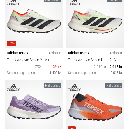
-19%
adidas Terrex
Kvinnor
adidas Terrex
Kvinnor
Terrex Agravic Speed 2
- Vit
Terrex Agravic Speed Ultra 2
- Vit
1 752 kr
1 139 kr
2 519 kr
2 015 kr
Senaste lägsta pris
1 402 kr
Senaste lägsta pris
2 015 kr
Hållbarhet
Hållbarhet
-4%