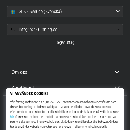
SEK - Sverige (Svenska)
info@top4running.se
Begär uttag
Om oss
Kundtjänst
Top4Running.se
I mer än 16 år vi har vi motiverat dig att gå ut och springa. Snabbare. Med