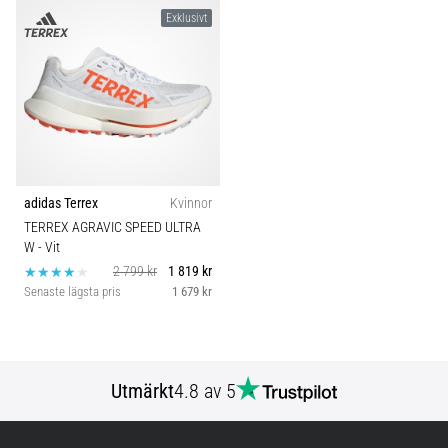
Exklusivt
adidas Terrex
Kvinnor
TERREX AGRAVIC SPEED ULTRA
W
- Vit
2 799 kr
1 819 kr
Senaste lägsta pris
1 679 kr
Utmärkt
4.8 av 5