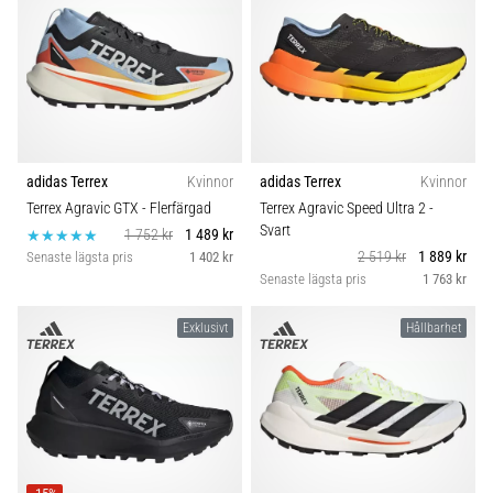
även
känt
som
iliotibialbandssyndrom
(ITBS),
är
ett
adidas Terrex
Kvinnor
adidas Terrex
Kvinnor
mycket
Terrex Agravic GTX
- Flerfärgad
Terrex Agravic Speed Ultra 2
-
vanligt
Svart
hälsoproblem
1 752 kr
1 489 kr
2 519 kr
1 889 kr
som
Senaste lägsta pris
1 402 kr
Senaste lägsta pris
1 763 kr
löpare
drabbas
av.
Exklusivt
Hållbarhet
Vad…
Visa
alla
artiklar