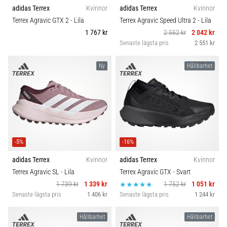
riktningsförändringar.
adidas Terrex
Kvinnor
adidas Terrex
Kvinnor
Carbon
Hur
Terrex Agravic GTX 2
- Lila
Terrex Agravic Speed Ultra 2
- Lila
utförs
1 767 kr
2 552 kr
2 042 kr
det
Senaste lägsta pris
2 551 kr
korrekt,
var
Ny
Hållbarhet
används
det…
6. 8. 2026
•
9 min. läsning
-5%
-16%
Löparknä:
Orsaker,
adidas Terrex
Kvinnor
adidas Terrex
Kvinnor
behandling
Terrex Agravic SL
- Lila
Terrex Agravic GTX
- Svart
och
1 739 kr
1 339 kr
1 752 kr
1 051 kr
förebyggande
Senaste lägsta pris
1 406 kr
Senaste lägsta pris
1 244 kr
åtgärder
Hållbarhet
Hållbarhet
Löparknä,