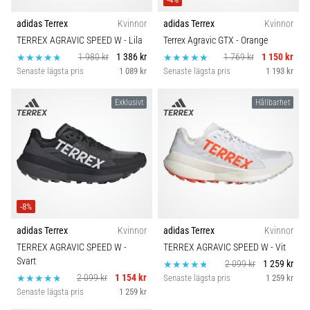
adidas Terrex
Kvinnor
adidas Terrex
Kvinnor
TERREX AGRAVIC SPEED W
- Lila
Terrex Agravic GTX
- Orange
1 980 kr
1 386 kr
1 769 kr
1 150 kr
Senaste lägsta pris
1 089 kr
Senaste lägsta pris
1 193 kr
Exklusivt
Hållbarhet
-8%
adidas Terrex
Kvinnor
adidas Terrex
Kvinnor
TERREX AGRAVIC SPEED W
-
TERREX AGRAVIC SPEED W
- Vit
Svart
2 099 kr
1 259 kr
2 099 kr
1 154 kr
Senaste lägsta pris
1 259 kr
Senaste lägsta pris
1 259 kr