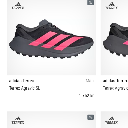
Ny
adidas Terrex
Män
adidas Terrex
Terrex Agravic SL
Terrex Agravi
1 762 kr
42⅔ 40⅔ 41⅓ 42 43⅓ 44 44⅔ 45⅓ 46 46⅔ 47⅓
36⅔ 37⅓ 3
Ny