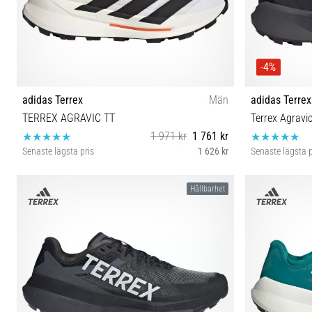
-4%
adidas Terrex
Män
adidas Terrex
TERREX AGRAVIC TT
Terrex Agravi
1 971 kr
1 761 kr
Senaste lägsta pris
1 626 kr
Senaste lägsta p
44 46⅔
41⅓ 42
Hållbarhet