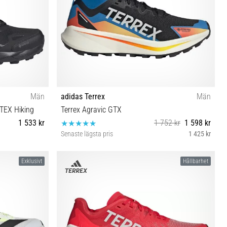
Män
adidas Terrex
Män
TEX Hiking
Terrex Agravic GTX
1 533 kr
1 752 kr
1 598 kr
Senaste lägsta pris
1 425 kr
40⅔ 42 42⅔ 43⅓ 44 45⅓ 46
Exklusivt
Hållbarhet