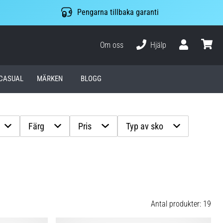
Pengarna tillbaka garanti
Om oss
Hjälp
varuko
CASUAL
MÄRKEN
BLOGG
Färg
Pris
Typ av sko
Antal produkter: 19