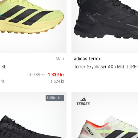
Män
adidas Terrex
c SL
Terrex Skychaser AX5 Mid GORE-
1 739 kr
1 339 kr
ris
1 524 kr
⅔ 43⅓ 44 44⅔ 45⅓ 46 46⅔ 47⅓
46⅔
Hållbarhet