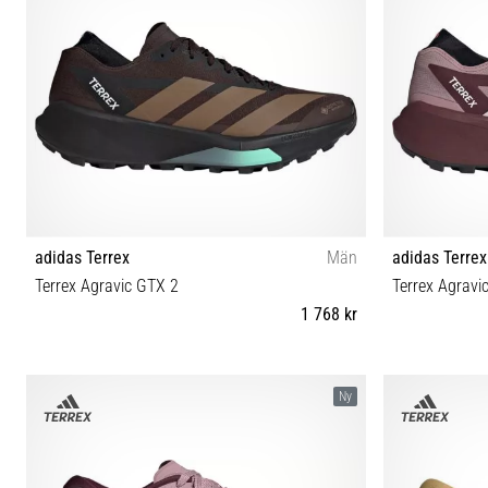
adidas Terrex
Män
adidas Terrex
Terrex Agravic GTX 2
Terrex Agravi
1 768 kr
40⅔ 41⅓ 42 42⅔ 43⅓ 44 44⅔ 45⅓ 46 46⅔ 47⅓
36⅔ 37⅓ 38 
Ny