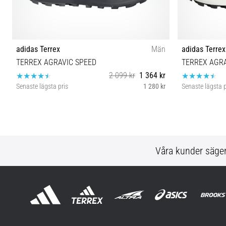
adidas Terrex
Män
adidas Terrex
TERREX AGRAVIC SPEED
TERREX AGRA
2 099 kr
1 364 kr
Senaste lägsta pris
1 280 kr
Senaste lägsta p
43⅓ 44⅔ 45⅓ 46⅔ 47⅓
42⅔ 43
Våra kunder säge