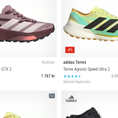
-4%
Kvinnor
adidas Terrex
c GTX 2
Terrex Agravic Speed Ultra 2
1 767 kr
2 5
Senaste lägsta pris
38⅔ 39⅓ 40 40⅔ 41⅓ 42 42⅔ 43⅓
40⅔ 41⅓ 42 42⅔ 43⅓ 44 44⅔ 45
Ny