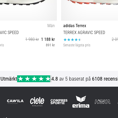
Män
adidas Terrex
VIC SPEED
TERREX AGRAVIC SPEED
1 980 kr
1 188 kr
2 0
ris
891 kr
Senaste lägsta pris
⅓ 44 45⅓ 46⅔ 47⅓ 44⅔ 46
46
r
Utmärkt
4.8
av 5 baserat på
6108 recens