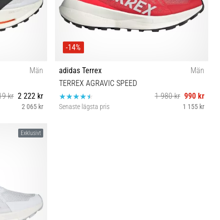
-14%
Män
adidas Terrex
Män
TERREX AGRAVIC SPEED
19 kr
2 222 kr
1 980 kr
990 kr
2 065 kr
Senaste lägsta pris
1 155 kr
⅔ 48
44 46 47⅓
Exklusivt