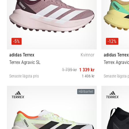
-5%
-12%
adidas Terrex
Kvinnor
adidas Terrex
Terrex Agravic SL
Terrex Agravi
1 739 kr
1 339 kr
Senaste lägsta pris
1 406 kr
Senaste lägsta p
36⅔ 37⅓ 38 38⅔ 39⅓ 40 40⅔ 41⅓ 42 42⅔
40⅔ 42 42
Hållbarhet