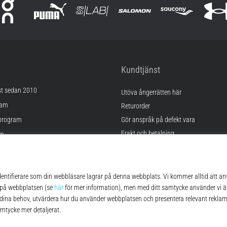
Kundtjänst
st sedan 2010
Utöva ångerrätten här
ram
Returorder
program
Gör anspråk på defekt vara
Frakt och betalning
am
Hitta rätt storlek
Kontakt
lningar
FAQ
kor
Sekretesspolicy