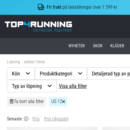
Fri frakt
på beställningar över 1 599 kr
Top4Running.se
NYHETER
SKOR
KLÄDER
Löpning
adidas Terrex
Kön
Produktkategori
Detaljerad typ av 
Typ av löpning
Visa alla filter
Ta bort alla filter
US 12
Senaste
Pris
Pris (dyraste)