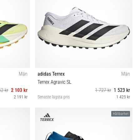
Män
adidas Terrex
Män
Terrex Agravic SL
52 kr
2 103 kr
1 727 kr
1 523 kr
2 191 kr
Senaste lägsta pris
1 425 kr
⅓ 46 46⅔ 47⅓
41⅓ 42 42⅔ 43⅓ 44 44⅔ 45⅓ 46 46⅔
Hållbarhet