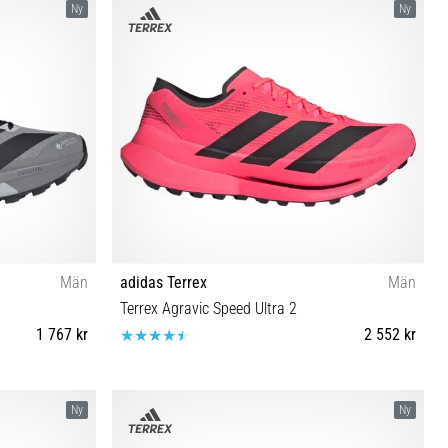
Ny
Ny
Män
adidas Terrex
Män
Terrex Agravic Speed Ultra 2
1 767 kr
2 552 kr
⅓ 46 46⅔ 47⅓
44 40⅔ 41⅓ 42 42⅔ 43⅓ 44⅔ 45⅓ 46 46⅔ 47⅓
Ny
Ny