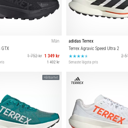
Män
adidas Terrex
c GTX
Terrex Agravic Speed Ultra 2
1 752 kr
1 349 kr
2 5
ris
1 402 kr
Senaste lägsta pris
 42⅔ 43⅓ 44 44⅔ 45⅓ 46⅔
42 43⅓ 44 44⅔ 45⅓ 46
Hållbarhet