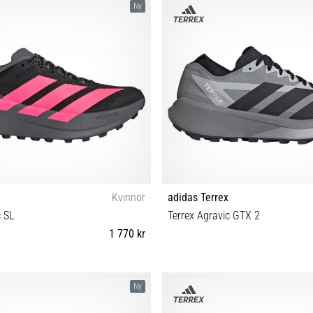
Ny
Kvinnor
adidas Terrex
c SL
Terrex Agravic GTX 2
1 770 kr
8 39⅓ 38⅔ 40 40⅔ 41⅓ 42 42⅔
40⅔ 41⅓ 42 42⅔ 43⅓ 44 44⅔ 45
Ny