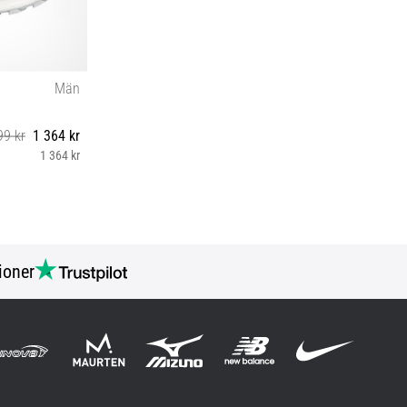
Män
99 kr
1 364 kr
1 364 kr
ioner