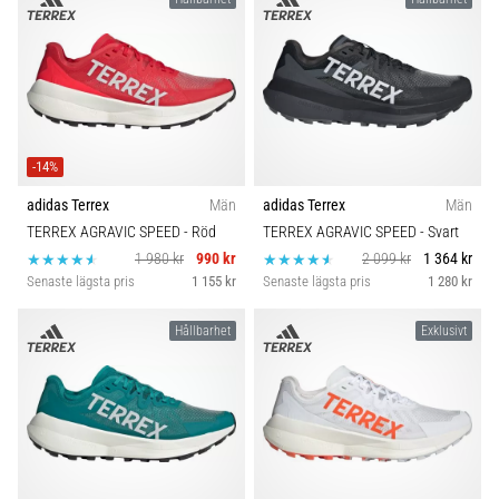
-14%
adidas Terrex
Män
adidas Terrex
Män
TERREX AGRAVIC SPEED
- Röd
TERREX AGRAVIC SPEED
- Svart
1 980 kr
990 kr
2 099 kr
1 364 kr
Senaste lägsta pris
1 155 kr
Senaste lägsta pris
1 280 kr
Hållbarhet
Exklusivt