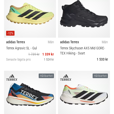
förbättrar
uthållighetsprestationen.
Är
det
verkligen
sant?
-12%
Ta
reda
adidas Terrex
Män
adidas Terrex
Män
på
Terrex Agravic SL
- Gul
Terrex Skychaser AX5 Mid GORE-
vad…
TEX Hiking
- Svart
1 739 kr
1 339 kr
1 533 kr
Senaste lägsta pris
1 524 kr
Visa
alla
Hållbarhet
Hållbarhet
artiklar