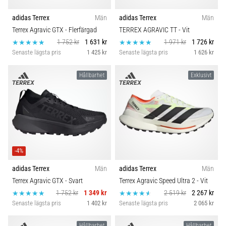
adidas Terrex
Män
adidas Terrex
Män
Terrex Agravic GTX
- Flerfärgad
TERREX AGRAVIC TT
- Vit
1 752 kr
1 631 kr
1 971 kr
1 726 kr
Senaste lägsta pris
1 425 kr
Senaste lägsta pris
1 626 kr
Hållbarhet
Exklusivt
-4%
adidas Terrex
Män
adidas Terrex
Män
Terrex Agravic GTX
- Svart
Terrex Agravic Speed Ultra 2
- Vit
1 752 kr
1 349 kr
2 519 kr
2 267 kr
Senaste lägsta pris
1 402 kr
Senaste lägsta pris
2 065 kr
Hållbarhet
Hållbarhet