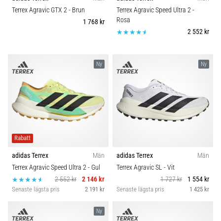
plantar
Carbon
Terrex Agravic GTX 2
- Brun
Terrex Agravic Speed Ultra 2
-
fasciit.
Rosa
1 768 kr
Vad
2 552 kr
beror
det…
Ny
Ny
5. 8. 2026
•
9 min. läsning
Kolhydratladdning:
Hur
påverkar
Rabatt
det
adidas Terrex
Män
adidas Terrex
Män
löpprestandan?
Terrex Agravic Speed Ultra 2
- Gul
Terrex Agravic SL
- Vit
Det
2 552 kr
2 146 kr
1 727 kr
1 554 kr
sägs
Senaste lägsta pris
2 191 kr
Senaste lägsta pris
1 425 kr
att
kolhydratuppladdning
Ny