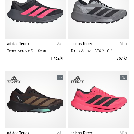
Plantar
Färg
fasciit:
Symptom,
Pris
orsaker
och
Typ av sko
behandling
adidas Terrex
Män
adidas Terrex
Män
Upplever
Terrex Agravic SL
- Svart
Terrex Agravic GTX 2
- Grå
du
Typ av löpning
1 762 kr
1 767 kr
skarp
hälsmärta
Hållbarhet
under
Ny
Ny
eller
efter
Säsong
löpning?
En
av
Komfort och dämpning
de
vanligaste
Skobredd
orsakerna
är
adidas Terrex
Män
adidas Terrex
Män