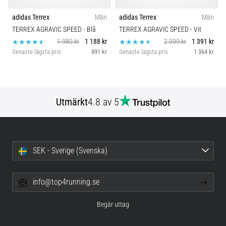
adidas Terrex
Män
adidas Terrex
Män
TERREX AGRAVIC SPEED
- Blå
TERREX AGRAVIC SPEED
- Vit
1 980 kr
1 188 kr
2 099 kr
1 391 kr
Senaste lägsta pris
891 kr
Senaste lägsta pris
1 364 kr
Utmärkt
4.8 av 5
SEK - Sverige (Svenska)
info@top4running.se
Begär uttag