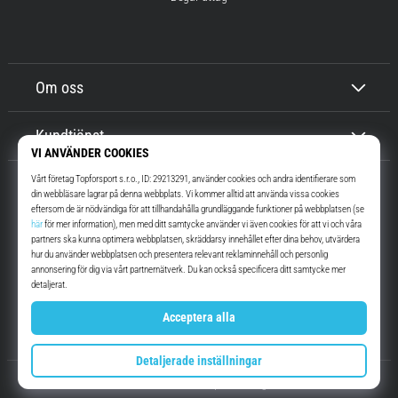
Om oss
Kundtjänst
Top4Running.se
I mer än 16 år vi har vi motiverat dig att gå ut och springa. Snabbare. Med
oss. Varje dag.
Instagram
YouTube
© 2010 – 2026
Top4Running.se