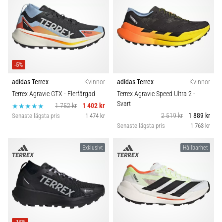
även
känt
som
iliotibialbandssyndrom
(ITBS),
är
-5%
ett
adidas Terrex
Kvinnor
adidas Terrex
Kvinnor
mycket
Terrex Agravic GTX
- Flerfärgad
Terrex Agravic Speed Ultra 2
-
vanligt
Svart
hälsoproblem
1 752 kr
1 402 kr
2 519 kr
1 889 kr
som
Senaste lägsta pris
1 474 kr
Senaste lägsta pris
1 763 kr
löpare
drabbas
av.
Exklusivt
Hållbarhet
Vad…
Visa
alla
artiklar