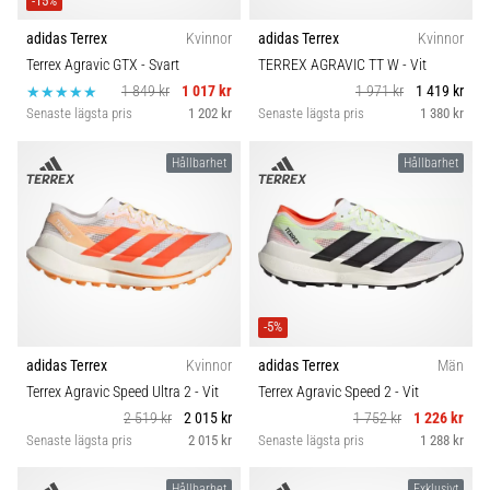
-15%
adidas Terrex
Kvinnor
adidas Terrex
Kvinnor
Terrex Agravic GTX
- Svart
TERREX AGRAVIC TT W
- Vit
1 849 kr
1 017 kr
1 971 kr
1 419 kr
Senaste lägsta pris
1 202 kr
Senaste lägsta pris
1 380 kr
Hållbarhet
Hållbarhet
-5%
adidas Terrex
Kvinnor
adidas Terrex
Män
Terrex Agravic Speed Ultra 2
- Vit
Terrex Agravic Speed 2
- Vit
2 519 kr
2 015 kr
1 752 kr
1 226 kr
Senaste lägsta pris
2 015 kr
Senaste lägsta pris
1 288 kr
Hållbarhet
Exklusivt