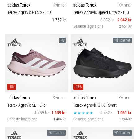
riktningsförändringar.
adidas Terrex
Kvinnor
adidas Terrex
Kvinnor
Carbon
Hur
Terrex Agravic GTX 2
- Lila
Terrex Agravic Speed Ultra 2
- Lila
utförs
1 767 kr
2 552 kr
2 042 kr
det
Senaste lägsta pris
2 551 kr
korrekt,
var
Ny
Hållbarhet
används
det…
6. 8. 2026
•
9 min. läsning
-5%
-16%
Löparknä:
Orsaker,
adidas Terrex
Kvinnor
adidas Terrex
Kvinnor
behandling
Terrex Agravic SL
- Lila
Terrex Agravic GTX
- Svart
och
1 739 kr
1 339 kr
1 752 kr
1 051 kr
förebyggande
Senaste lägsta pris
1 406 kr
Senaste lägsta pris
1 244 kr
åtgärder
Hållbarhet
Hållbarhet
Löparknä,