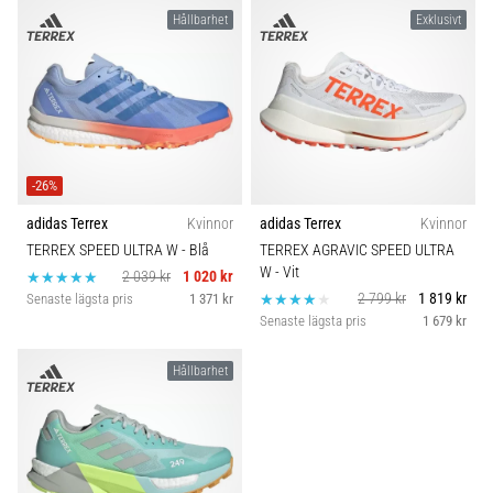
Hållbarhet
Exklusivt
-26%
adidas Terrex
Kvinnor
adidas Terrex
Kvinnor
TERREX SPEED ULTRA W
- Blå
TERREX AGRAVIC SPEED ULTRA
W
- Vit
2 039 kr
1 020 kr
2 799 kr
1 819 kr
Senaste lägsta pris
1 371 kr
Senaste lägsta pris
1 679 kr
Hållbarhet