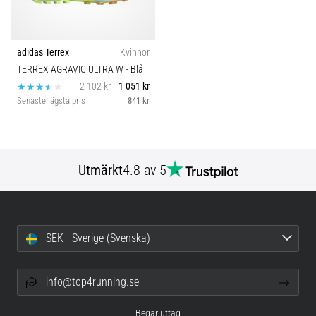
adidas Terrex
Kvinnor
TERREX AGRAVIC ULTRA W
- Blå
2 102 kr
1 051 kr
Senaste lägsta pris
841 kr
Utmärkt
4.8 av 5
SEK - Sverige (Svenska)
info@top4running.se
Begär uttag