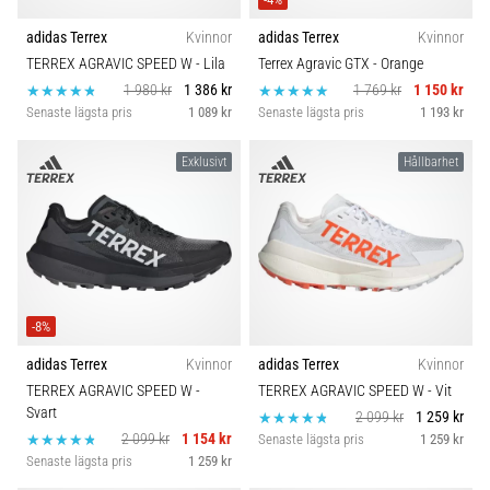
adidas Terrex
Kvinnor
adidas Terrex
Kvinnor
TERREX AGRAVIC SPEED W
- Lila
Terrex Agravic GTX
- Orange
1 980 kr
1 386 kr
1 769 kr
1 150 kr
Senaste lägsta pris
1 089 kr
Senaste lägsta pris
1 193 kr
Exklusivt
Hållbarhet
-8%
adidas Terrex
Kvinnor
adidas Terrex
Kvinnor
TERREX AGRAVIC SPEED W
-
TERREX AGRAVIC SPEED W
- Vit
Svart
2 099 kr
1 259 kr
2 099 kr
1 154 kr
Senaste lägsta pris
1 259 kr
Senaste lägsta pris
1 259 kr