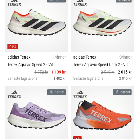
-19%
adidas Terrex
Kvinnor
adidas Terrex
Kvinnor
Terrex Agravic Speed 2
- Vit
Terrex Agravic Speed Ultra 2
- Vit
1 752 kr
1 139 kr
2 519 kr
2 015 kr
Senaste lägsta pris
1 402 kr
Senaste lägsta pris
2 015 kr
Hållbarhet
Hållbarhet
-4%