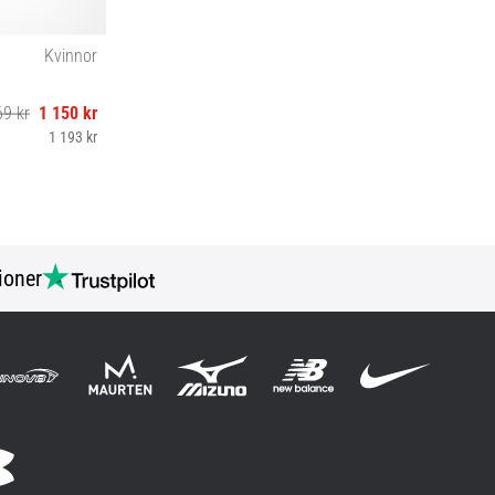
Kvinnor
69 kr
1 150 kr
1 193 kr
ioner