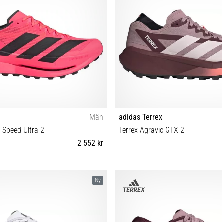
Män
adidas Terrex
c Speed Ultra 2
Terrex Agravic GTX 2
2 552 kr
42 42⅔ 43⅓ 44⅔ 45⅓ 46 46⅔ 47⅓
36⅔ 37⅓ 38 38⅔ 39⅓ 40 40⅔ 41
Ny