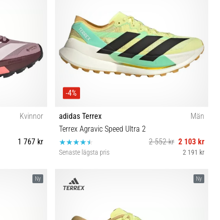
-4%
Kvinnor
adidas Terrex
Män
Terrex Agravic Speed Ultra 2
1 767 kr
2 552 kr
2 103 kr
Senaste lägsta pris
2 191 kr
⅓ 42 42⅔ 43⅓
40⅔ 41⅓ 42 42⅔ 43⅓ 44 44⅔ 45⅓ 46 46⅔ 47⅓
Ny
Ny