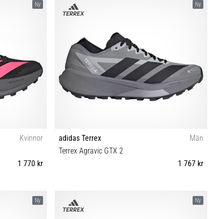
Ny
Ny
Kvinnor
adidas Terrex
Män
Terrex Agravic GTX 2
1 770 kr
1 767 kr
41⅓ 42 42⅔
40⅔ 41⅓ 42 42⅔ 43⅓ 44 44⅔ 45⅓ 46 46⅔ 47⅓
Ny
Ny