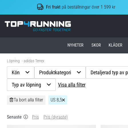
Fri frakt
på beställningar över 1 599 kr
Top4Running.se
NYHETER
SKOR
KLÄDER
Löpning
adidas Terrex
Kön
Produktkategori
Detaljerad typ av 
Typ av löpning
Visa alla filter
Ta bort alla filter
US 8,5
Senaste
Pris
Pris (dyraste)