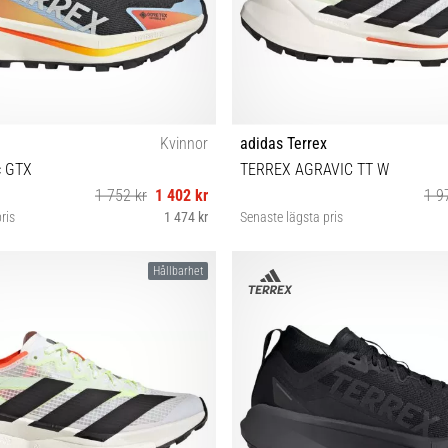
Kvinnor
adidas Terrex
c GTX
TERREX AGRAVIC TT W
1 752 kr
1 402 kr
1 9
ris
1 474 kr
Senaste lägsta pris
38 38⅔ 39⅓ 40 40⅔
37⅓ 38 38⅔ 39⅓ 40
Hållbarhet