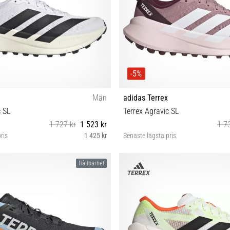
-5%
Män
adidas Terrex
c SL
Terrex Agravic SL
1 727 kr
1 523 kr
1 7
ris
1 425 kr
Senaste lägsta pris
42⅔ 43⅓ 44 44⅔ 45⅓ 46 46⅔
36⅔ 37⅓ 38 38⅔ 39⅓ 40 40⅔ 
Hållbarhet