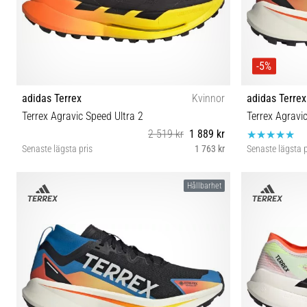
-5%
adidas Terrex
Kvinnor
adidas Terrex
Terrex Agravic Speed Ultra 2
Terrex Agravi
2 519 kr
1 889 kr
Senaste lägsta pris
1 763 kr
Senaste lägsta p
38⅔ 40 40⅔
Hållbarhet