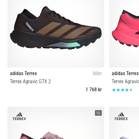
adidas Terrex
Män
adidas Terrex
Terrex Agravic GTX 2
Terrex Agravi
1 768 kr
40⅔ 41⅓ 42 42⅔ 43⅓ 44 44⅔ 45⅓ 46 46⅔ 47⅓
44 40⅔ 41⅓ 
Ny