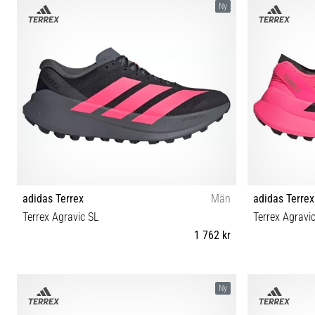
Ny
adidas Terrex
Män
adidas Terrex
Terrex Agravic SL
Terrex Agravi
1 762 kr
42⅔ 40⅔ 41⅓ 42 43⅓ 44 44⅔ 45⅓ 46 46⅔ 47⅓
4
Ny