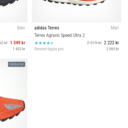
Män
adidas Terrex
Män
Terrex Agravic Speed Ultra 2
52 kr
1 349 kr
2 519 kr
2 222 kr
1 402 kr
Senaste lägsta pris
2 065 kr
45⅓ 46⅔
42 43⅓ 44 44⅔ 45⅓ 46⅔ 48
Hållbarhet