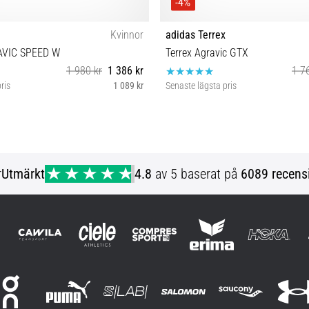
-4%
Kvinnor
adidas Terrex
VIC SPEED W
Terrex Agravic GTX
1 980 kr
1 386 kr
1 7
ris
1 089 kr
Senaste lägsta pris
39⅓ 40 38 38⅔ 40⅔
39⅓ 38 40
r
Utmärkt
4.8
av 5 baserat på
6089 recens