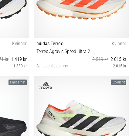
Kvinnor
adidas Terrex
Kvinnor
Terrex Agravic Speed Ultra 2
71 kr
1 419 kr
2 519 kr
2 015 kr
1 380 kr
Senaste lägsta pris
2 015 kr
37⅓ 38⅔ 40 40⅔ 41⅓
Hållbarhet
Exklusivt