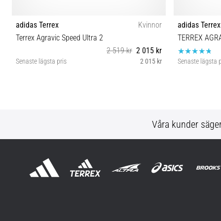
adidas Terrex
Kvinnor
adidas Terrex
Terrex Agravic Speed Ultra 2
TERREX AGRA
2 519 kr
2 015 kr
Senaste lägsta pris
2 015 kr
Senaste lägsta p
37⅓ 38⅔ 39⅓ 40 40⅔ 41⅓
Våra kunder säge