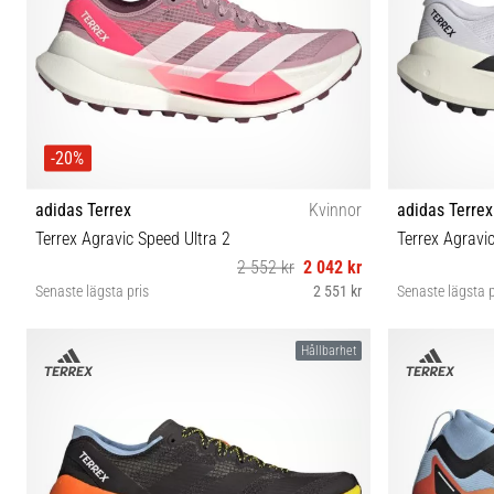
-20%
adidas Terrex
Kvinnor
adidas Terrex
Terrex Agravic Speed Ultra 2
Terrex Agravi
2 552 kr
2 042 kr
Senaste lägsta pris
2 551 kr
Senaste lägsta p
37⅓ 38 38⅔ 39⅓ 40 40⅔ 41⅓
41⅓ 42 
Hållbarhet