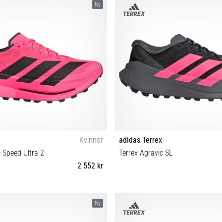
Ny
Kvinnor
adidas Terrex
c Speed Ultra 2
Terrex Agravic SL
2 552 kr
0⅔ 37⅓ 38 38⅔ 39⅓ 40
36⅔ 37⅓ 38 39⅓ 38⅔ 40 40⅔ 
Ny