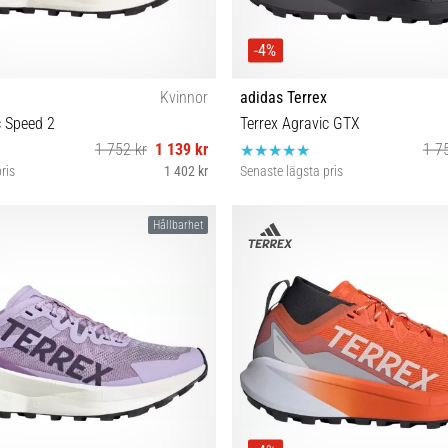
-4%
Kvinnor
adidas Terrex
c Speed 2
Terrex Agravic GTX
1 752 kr
1 139 kr
1 7
ris
1 402 kr
Senaste lägsta pris
38 38⅔ 40
41⅓ 42 42⅔ 43⅓ 44 44⅔ 
Hållbarhet