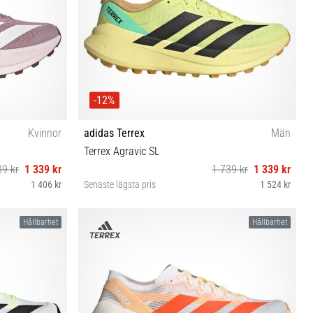
-12%
Kvinnor
adidas Terrex
Män
Terrex Agravic SL
39 kr
1 339 kr
1 739 kr
1 339 kr
1 406 kr
Senaste lägsta pris
1 524 kr
41⅓ 42 42⅔
40⅔ 42 42⅔ 43⅓ 44 44⅔ 45⅓ 46 46⅔ 47⅓
Hållbarhet
Hållbarhet