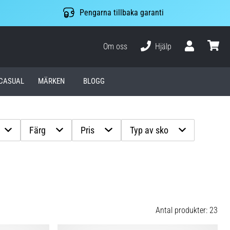
Pengarna tillbaka garanti
Om oss
Hjälp
varuko
CASUAL
MÄRKEN
BLOGG
Färg
Pris
Typ av sko
Antal produkter: 23