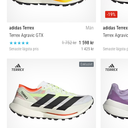
-19%
adidas Terrex
Män
adidas Terrex
Terrex Agravic GTX
Terrex Agravi
1 752 kr
1 598 kr
Senaste lägsta pris
1 425 kr
Senaste lägsta p
40⅔ 42 42⅔ 43⅓ 44 45⅓ 46
Exklusivt