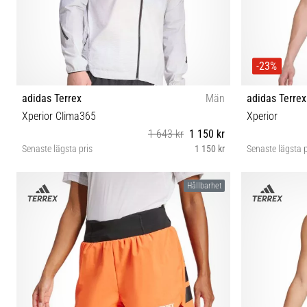
-23%
adidas Terrex
Män
adidas Terrex
Xperior Clima365
Xperior
1 643 kr
1 150 kr
Senaste lägsta pris
1 150 kr
Senaste lägsta p
S M L XL
Hållbarhet