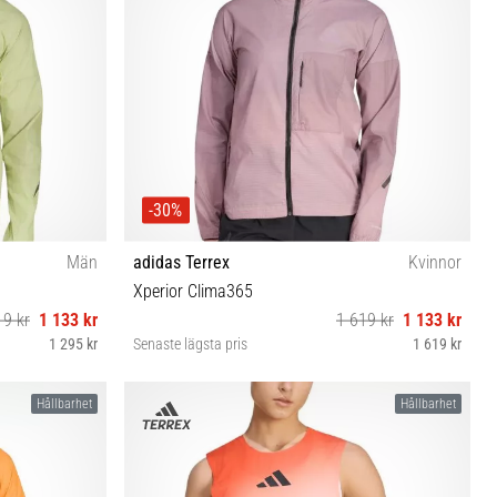
-30%
Män
adidas Terrex
Kvinnor
Xperior Clima365
19 kr
1 133 kr
1 619 kr
1 133 kr
1 295 kr
Senaste lägsta pris
1 619 kr
XS S M L
Hållbarhet
Hållbarhet