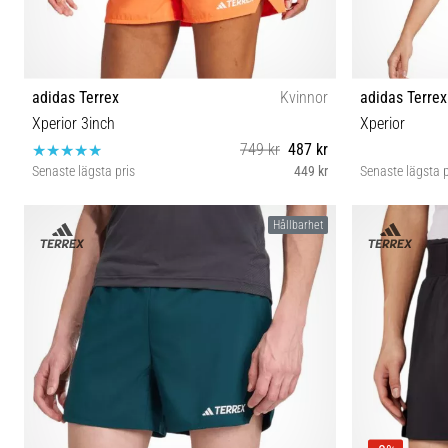
adidas Terrex
Kvinnor
adidas Terrex
Xperior 3inch
Xperior
749 kr
487 kr
Senaste lägsta pris
449 kr
Senaste lägsta p
M-3'' L-3''
Hållbarhet