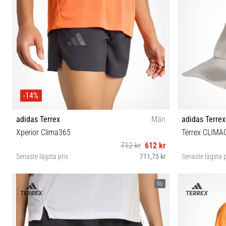
-14%
adidas Terrex
Män
adidas Terrex
Xperior Clima365
Terrex CLIMA
712 kr
612 kr
Senaste lägsta pris
711,75 kr
Senaste lägsta p
S-5" M-5" L-5" XL-5"
Ny