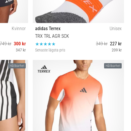
Kvinnor
adidas Terrex
Unisex
TRX TRL AGR SCK
749 kr
300 kr
349 kr
227 kr
347 kr
Senaste lägsta pris
209 kr
S
Hållbarhet
Hållbarhet