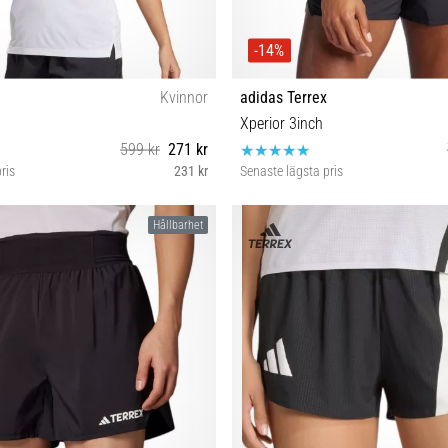
-14%
Kvinnor
adidas Terrex
Xperior 3inch
599 kr
271 kr
ris
231 kr
Senaste lägsta pris
L
L-3''
Hållbarhet