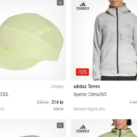
Ny
-12%
Unisex
adidas Terrex
COOL
Xperior Clima365
330 kr
314 kr
1 6
ris
264 kr
Senaste lägsta pris
OSFW OSFM OSFL
XS S M L
Ny