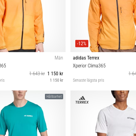
-12%
Män
adidas Terrex
365
Xperior Clima365
1 643 kr
1 150 kr
1 6
ris
1 150 kr
Senaste lägsta pris
S M L XL
XS S M L
Hållbarhet