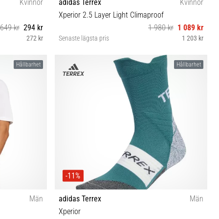
Kvinnor
adidas Terrex
Kvinnor
Xperior 2.5 Layer Light Climaproof
649 kr
294 kr
1 980 kr
1 089 kr
272 kr
Senaste lägsta pris
1 203 kr
XS M
Hållbarhet
Hållbarhet
-11%
Män
adidas Terrex
Män
Xperior