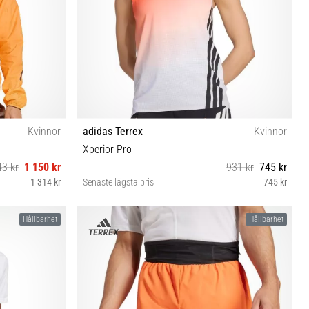
Kvinnor
adidas Terrex
Kvinnor
Xperior Pro
43 kr
1 150 kr
931 kr
745 kr
1 314 kr
Senaste lägsta pris
745 kr
XS S M L
Hållbarhet
Hållbarhet