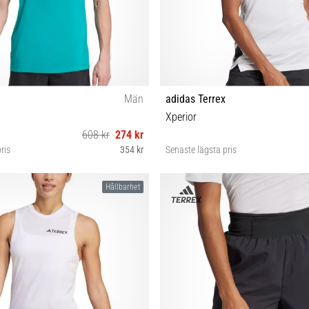
Män
adidas Terrex
Xperior
608 kr
274 kr
ris
354 kr
Senaste lägsta pris
S M L XL
S XS L
Hållbarhet