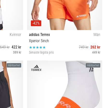
-42%
Kvinnor
adidas Terrex
Män
Xperior 5inch
649 kr
422 kr
749 kr
262 kr
389 kr
Senaste lägsta pris
449 kr
XL-5"
Hållbarhet
Hållbarhet