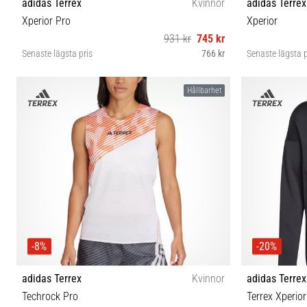
adidas Terrex
Kvinnor
adidas Terrex
Xperior Pro
Xperior
931 kr
745 kr
Senaste lägsta pris
766 kr
Senaste lägsta p
XS M L
Hållbarhet
-8%
-20%
adidas Terrex
Kvinnor
adidas Terrex
Techrock Pro
Terrex Xperio