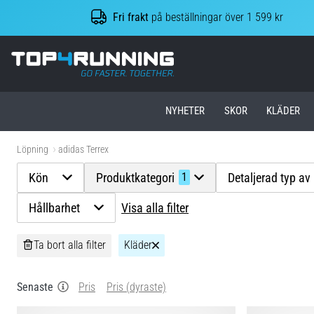
Fri frakt
på beställningar över 1 599 kr
Top4Running.se
NYHETER
SKOR
KLÄDER
Löpning
adidas Terrex
Kön
Produktkategori
Detaljerad typ av
1
Hållbarhet
Visa alla filter
Ta bort alla filter
Kläder
Senaste
Pris
Pris (dyraste)