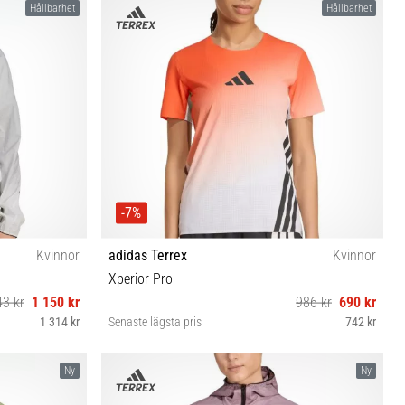
Hållbarhet
Hållbarhet
-7%
Kvinnor
adidas Terrex
Kvinnor
Xperior Pro
43 kr
1 150 kr
986 kr
690 kr
1 314 kr
Senaste lägsta pris
742 kr
XS S M L
Ny
Ny