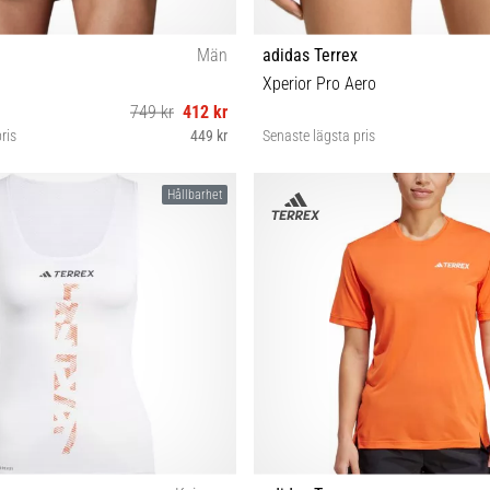
Män
adidas Terrex
Xperior Pro Aero
749 kr
412 kr
ris
449 kr
Senaste lägsta pris
S-5" XL-5"
XS S M L
Hållbarhet