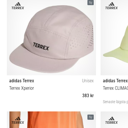
Ny
adidas Terrex
Unisex
adidas Terrex
Terrex Xperior
Terrex CLIMA
383 kr
Senaste lägsta p
OSFW OSFM OSFL
Ny