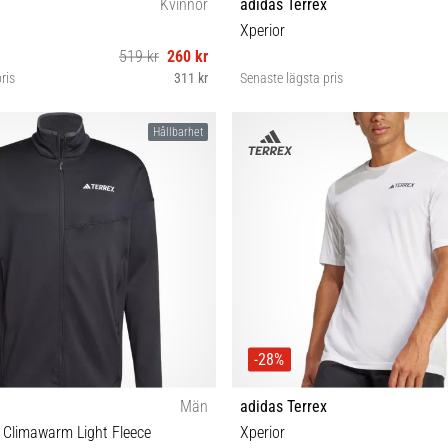
Kvinnor
adidas Terrex
Xperior
519 kr
260 kr
ris
311 kr
Senaste lägsta pris
L
XS
Hållbarhet
-28%
Män
adidas Terrex
r Climawarm Light Fleece
Xperior