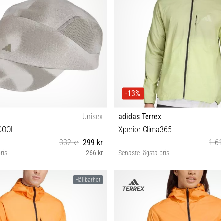
-13%
Unisex
adidas Terrex
COOL
Xperior Clima365
332 kr
299 kr
1 6
ris
266 kr
Senaste lägsta pris
OSFW OSFM OSFL
S M L
Hållbarhet