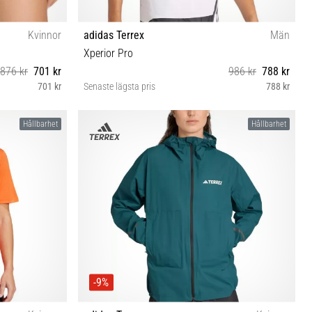
Kvinnor
adidas Terrex
Män
Xperior Pro
876 kr
701 kr
986 kr
788 kr
701 kr
Senaste lägsta pris
788 kr
L XL
Hållbarhet
Hållbarhet
-9%