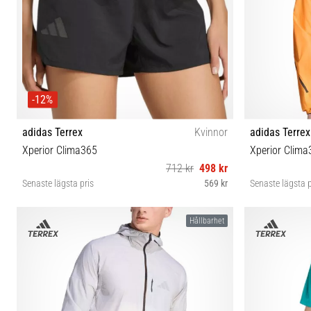
-12%
adidas Terrex
Kvinnor
adidas Terrex
Xperior Clima365
Xperior Clima
712 kr
498 kr
Senaste lägsta pris
569 kr
Senaste lägsta p
S 3" M 3" L 3"
Hållbarhet