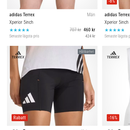
-8%
adidas Terrex
Män
adidas Terrex
Xperior 5inch
Xperior 5inch
707 kr
460 kr
Senaste lägsta pris
424 kr
Senaste lägsta p
S-5" XL-5"
Hållbarhet
Rabatt
-16%