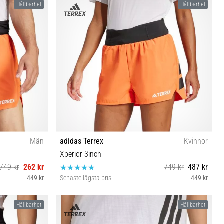
Hållbarhet
Hållbarhet
Män
adidas Terrex
Kvinnor
Xperior 3inch
749 kr
262 kr
749 kr
487 kr
449 kr
Senaste lägsta pris
449 kr
M-3'' L-3''
Hållbarhet
Hållbarhet