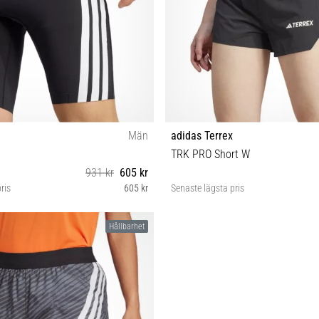
Män
adidas Terrex
TRK PRO Short W
931 kr
605 kr
ris
605 kr
Senaste lägsta pris
XL
M L
Hållbarhet