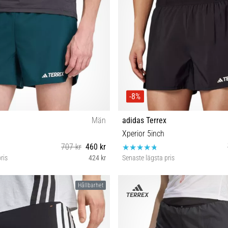
-8%
Män
adidas Terrex
Xperior 5inch
707 kr
460 kr
ris
424 kr
Senaste lägsta pris
S-5" XL-5"
S-5" XL-5"
Hållbarhet