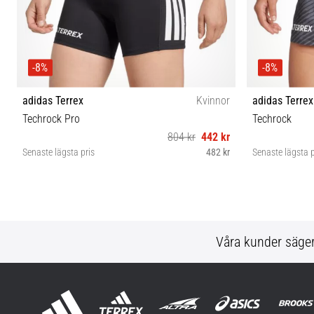
-8%
-8%
adidas Terrex
Kvinnor
adidas Terrex
Techrock Pro
Techrock
804 kr
442 kr
Senaste lägsta pris
482 kr
Senaste lägsta p
L-5" XS-5"
Våra kunder säge