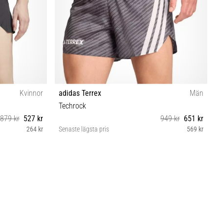
Kvinnor
adidas Terrex
Män
Techrock
879 kr
527 kr
949 kr
651 kr
264 kr
Senaste lägsta pris
569 kr
S