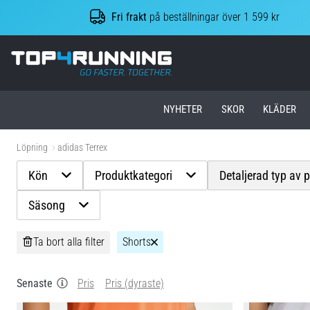
Fri frakt
på beställningar över 1 599 kr
Top4Running.se
NYHETER
SKOR
KLÄDER
Löpning
adidas Terrex
Kön
Produktkategori
Detaljerad typ av 
Säsong
Ta bort alla filter
Shorts
Senaste
Pris
Pris (dyraste)