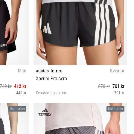
Män
adidas Terrex
Kvinnor
Xperior Pro Aero
749 kr
412 kr
876 kr
701 kr
449 kr
Senaste lägsta pris
701 kr
XS S M L
Hållbarhet
Hållbarhet