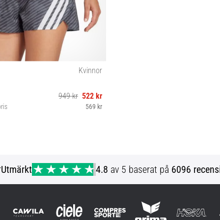
Kvinnor
949 kr
522 kr
ris
569 kr
XS L
r
Utmärkt
4.8
av 5 baserat på
6096 recens