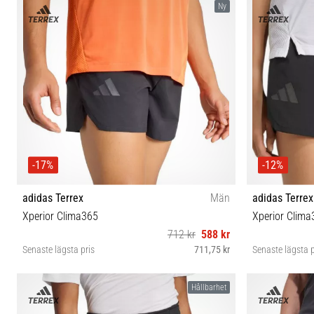
Ny
-17%
-12%
adidas Terrex
Män
adidas Terrex
Xperior Clima365
Xperior Clima
712 kr
588 kr
Senaste lägsta pris
711,75 kr
Senaste lägsta p
S-5" M-5" L-5" XL-5"
Hållbarhet