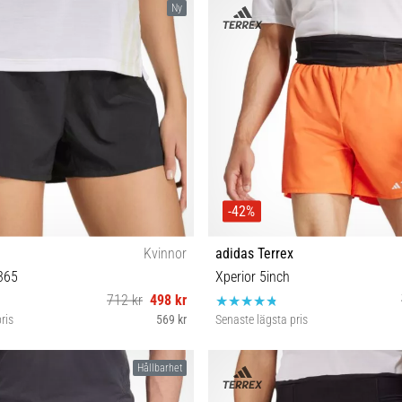
Ny
-42%
Kvinnor
adidas Terrex
365
Xperior 5inch
712 kr
498 kr
ris
569 kr
Senaste lägsta pris
S 3" M 3" L 3"
XL-5"
Hållbarhet