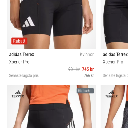
Rabatt
adidas Terrex
Kvinnor
adidas Terrex
Xperior Pro
Xperior Pro
931 kr
745 kr
Senaste lägsta pris
766 kr
Senaste lägsta p
XS M L
Hållbarhet