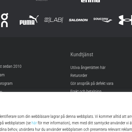
Kundtjänst
st sedan 2010
Utöva ångerrätten här
ram
Returorder
program
Gör anspråk på defekt vara
Frakt och betalning
am
Hitta rätt storlek
Kontakt
lningar
FAQ
kor
Sekretesspolicy