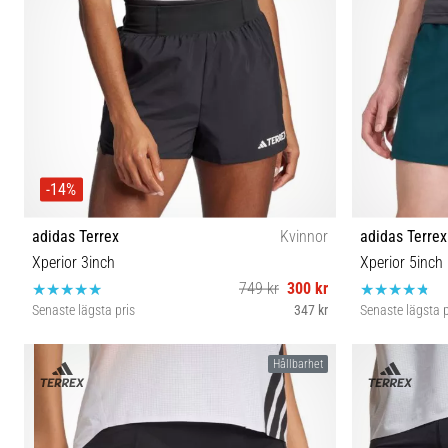
-14%
adidas Terrex
Kvinnor
adidas Terrex
Xperior 3inch
Xperior 5inch
749 kr
300 kr
Senaste lägsta pris
347 kr
Senaste lägsta p
L-3''
Hållbarhet