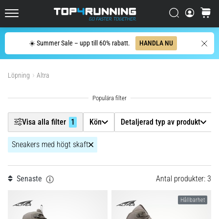
Upptäck
dämpade
Filtr
Sök
varuko
skor
Top4Running.se
för
Sök
landsväg
☀️ Summer Sale – upp till 60% rabatt.
HANDLA NU
Kön
och
Visa produkter
trail
och
Löpning
Altra
Detaljerad typ av produkt
njut
av
Underlag
den…
Visa alla filter
1
Kön
Detaljerad typ av produkt
Skostorlek
5. 8. 2026
Sneakers med högt skaft
•
8 min. läsning
Modell
Vanligaste
Senaste
Antal produkter: 3
orsakerna
Dropp (mm)
till
Hållbarhet
knäsmärta