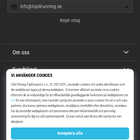
info@top4running.se
Begär uttag
Om oss
Kundtjänst
Top4Running.se
I mer än 16 år vi har vi motiverat dig att gå ut och springa. Snabbare. Med
oss. Varje dag.
Instagram
YouTube