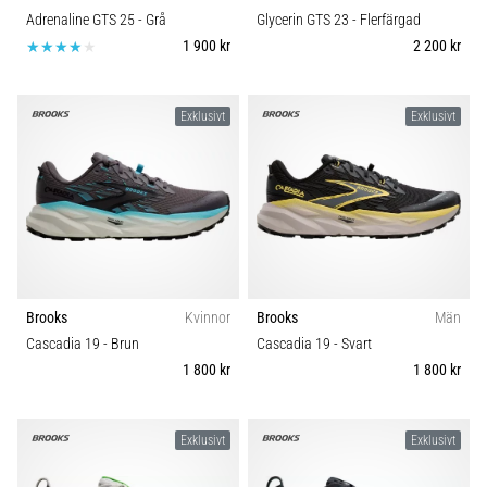
Adrenaline GTS 25
- Grå
Glycerin GTS 23
- Flerfärgad
1 900 kr
2 200 kr
Exklusivt
Exklusivt
Brooks
Kvinnor
Brooks
Män
Cascadia 19
- Brun
Cascadia 19
- Svart
1 800 kr
1 800 kr
Exklusivt
Exklusivt