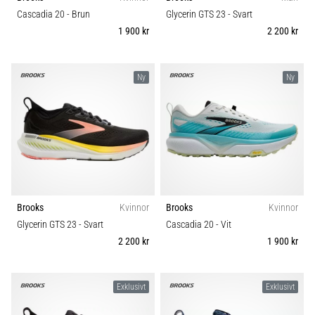
riktningsförändringar.
Underlag
Cascadia 20
- Brun
Glycerin GTS 23
- Svart
Hur
1 900 kr
2 200 kr
utförs
det
Trail
korrekt,
var
Ny
Ny
används
Typ av löpning
det…
Typ av sko
1
6. 8. 2026
•
Vikt (g)
9 min. läsning
Löparknä:
Brooks
Kvinnor
Brooks
Kvinnor
Orsaker,
Glycerin GTS 23
- Svart
Cascadia 20
- Vit
behandling
2 200 kr
1 900 kr
och
förebyggande
åtgärder
Exklusivt
Exklusivt
Löparknä,