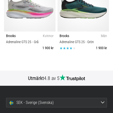
Brooks
Kvinnor
Brooks
Män
Adrenaline GTS 25
- Grå
Adrenaline GTS 25
- Grön
1 900 kr
1 900 kr
Utmärkt
4.8 av 5
SEK - Sverige (Svenska)