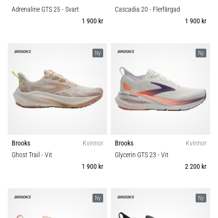
Adrenaline GTS 25
- Svart
Cascadia 20
- Flerfärgad
1 900 kr
1 900 kr
Ny
Ny
Brooks
Kvinnor
Brooks
Kvinnor
Ghost Trail
- Vit
Glycerin GTS 23
- Vit
1 900 kr
2 200 kr
Ny
Ny