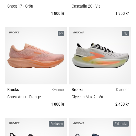
Vilka
Underlag
Ghost 17
- Grön
Cascadia 20
- Vit
är
1 800 kr
1 900 kr
de
vanligaste…
Trail
Ny
Ny
5. 8. 2026
Typ av löpning
•
8 min. läsning
Typ av sko
Plantar
fasciit:
Vikt (g)
Symptom,
orsaker
Brooks
Kvinnor
Brooks
Kvinnor
och
Ghost Amp
- Orange
Glycerin Max 2
- Vit
behandling
1 800 kr
2 400 kr
Upplever
du
skarp
Exklusivt
Exklusivt
hälsmärta