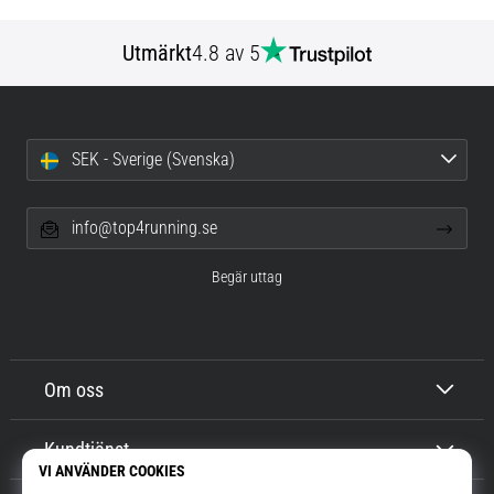
Utmärkt
4.8 av 5
SEK - Sverige (Svenska)
info@top4running.se
Begär uttag
Om oss
Kundtjänst