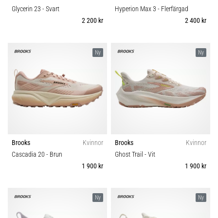
Glycerin 23
- Svart
Hyperion Max 3
- Flerfärgad
2 200 kr
2 400 kr
Ny
Ny
Brooks
Kvinnor
Brooks
Kvinnor
Cascadia 20
- Brun
Ghost Trail
- Vit
1 900 kr
1 900 kr
Ny
Ny