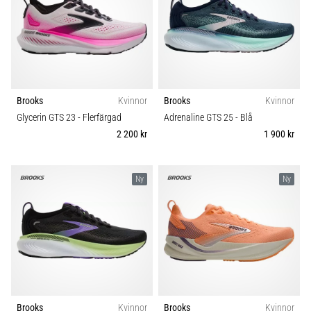
under
eller
efter
löpning?
En
av
de
Brooks
Kvinnor
Brooks
Kvinnor
vanligaste
Glycerin GTS 23
- Flerfärgad
Adrenaline GTS 25
- Blå
orsakerna
2 200 kr
1 900 kr
är
plantar
fasciit.
Ny
Ny
Vad
beror
det…
Visa
alla
artiklar
Brooks
Kvinnor
Brooks
Kvinnor