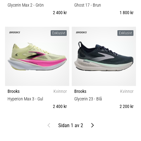
Glycerin Max 2
- Grön
Ghost 17
- Brun
2 400 kr
1 800 kr
Exklusivt
Exklusivt
Brooks
Kvinnor
Brooks
Kvinnor
Hyperion Max 3
- Gul
Glycerin 23
- Blå
2 400 kr
2 200 kr
Föregående
Nästa
Sidan 1 av 2