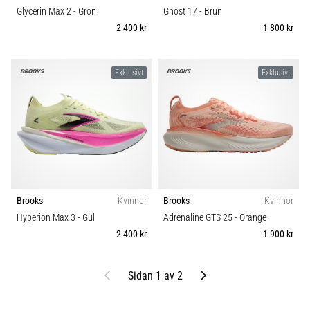
Glycerin Max 2
- Grön
Ghost 17
- Brun
2 400 kr
1 800 kr
Exklusivt
Exklusivt
Brooks
Kvinnor
Brooks
Kvinnor
Hyperion Max 3
- Gul
Adrenaline GTS 25
- Orange
2 400 kr
1 900 kr
Föregående
Nästa
Sidan 1 av 2