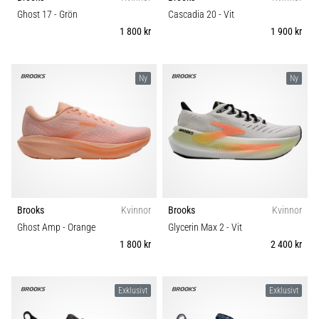
plantar
Underlag
Ghost 17
- Grön
Cascadia 20
- Vit
fasciit.
1 800 kr
1 900 kr
Vad
Trail
beror
det…
Ny
Ny
Typ av löpning
5. 8. 2026
•
Typ av sko
9 min. läsning
Kolhydratladdning:
Vikt (g)
Hur
påverkar
Brooks
Kvinnor
Brooks
Kvinnor
det
Ghost Amp
- Orange
Glycerin Max 2
- Vit
löpprestandan?
1 800 kr
2 400 kr
Det
sägs
att
Exklusivt
Exklusivt
kolhydratuppladdning