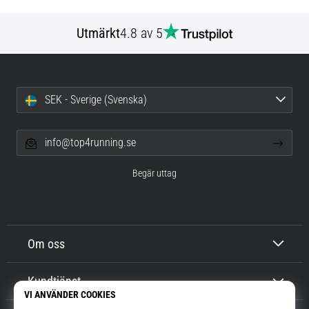
Utmärkt
4.8 av 5
SEK - Sverige (Svenska)
info@top4running.se
Begär uttag
Om oss
Kundtjänst