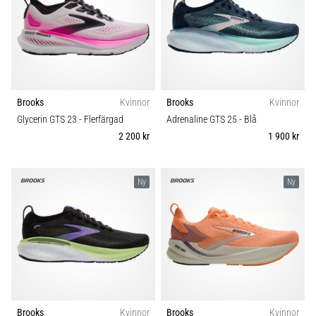
förbättrar
uthållighetsprestationen.
Är
det
verkligen
sant?
Ta
Brooks
Kvinnor
Brooks
Kvinnor
reda
Glycerin GTS 23
- Flerfärgad
Adrenaline GTS 25
- Blå
på
2 200 kr
1 900 kr
vad…
Ny
Ny
Visa
alla
artiklar
Brooks
Kvinnor
Brooks
Kvinnor