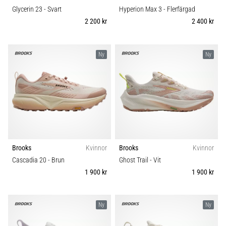
Glycerin 23
- Svart
Hyperion Max 3
- Flerfärgad
2 200 kr
2 400 kr
Ny
Ny
Brooks
Kvinnor
Brooks
Kvinnor
Cascadia 20
- Brun
Ghost Trail
- Vit
1 900 kr
1 900 kr
Ny
Ny