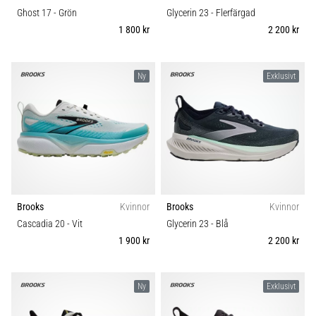
Ghost 17
- Grön
Glycerin 23
- Flerfärgad
1 800 kr
2 200 kr
Ny
Exklusivt
Brooks
Kvinnor
Brooks
Kvinnor
Cascadia 20
- Vit
Glycerin 23
- Blå
1 900 kr
2 200 kr
Ny
Exklusivt