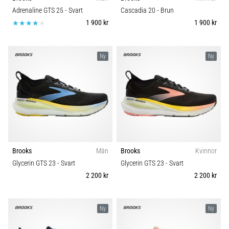
riktningsförändringar.
Underlag
Adrenaline GTS 25
- Svart
Cascadia 20
- Brun
Hur
1 900 kr
1 900 kr
utförs
det
Trail
korrekt,
var
Ny
Ny
används
Typ av löpning
det…
Typ av sko
6. 8. 2026
•
Vikt (g)
9 min. läsning
Löparknä:
Brooks
Män
Brooks
Kvinnor
Orsaker,
Glycerin GTS 23
- Svart
Glycerin GTS 23
- Svart
behandling
2 200 kr
2 200 kr
och
förebyggande
åtgärder
Ny
Ny
Löparknä,