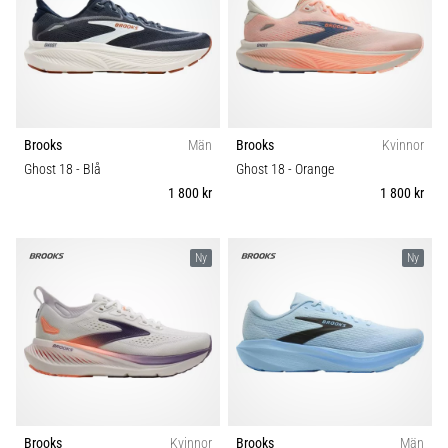
även
känt
som
iliotibialbandssyndrom
(ITBS),
är
Brooks
Män
Brooks
Kvinnor
ett
mycket
Ghost 18
- Blå
Ghost 18
- Orange
vanligt
1 800 kr
1 800 kr
hälsoproblem
som
löpare
Ny
Ny
drabbas
av.
Vad…
Visa
alla
artiklar
Brooks
Kvinnor
Brooks
Män