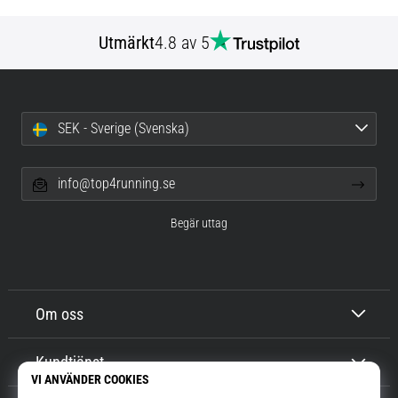
Utmärkt
4.8 av 5
SEK - Sverige (Svenska)
info@top4running.se
Begär uttag
Om oss
Kundtjänst