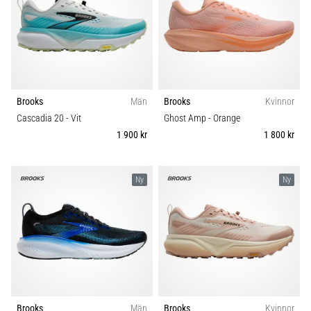
Blixtsnabb
Carbon
löpning
och
Komfort och dämpning
beeptest:
Vad
Dropp (mm)
är
de
Brooks
Män
Brooks
Kvinnor
och
Cascadia 20
- Vit
Ghost Amp
- Orange
Kategori
hur
1 900 kr
1 800 kr
genomförs
Modell
de?
Ny
Ny
I
Skobredd
praktiken
testar
shuttle
Sport
run
snabbhet,
smidighet
Hållbarhet
och
Brooks
Män
Brooks
Kvinnor