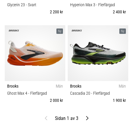
Glycerin 23
- Svart
Hyperion Max 3
- Flerfärgad
2 200 kr
2 400 kr
Ny
Ny
Brooks
Män
Brooks
Män
Ghost Max 4
- Flerfärgad
Cascadia 20
- Flerfärgad
2 000 kr
1 900 kr
Föregående
Nästa
Sidan 1 av 3