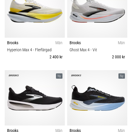
under
eller
efter
löpning?
En
av
de
Brooks
Män
Brooks
Män
vanligaste
Hyperion Max 4
- Flerfärgad
Ghost Max 4
- Vit
orsakerna
2 400 kr
2 000 kr
är
plantar
fasciit.
Ny
Ny
Vad
beror
det…
Visa
alla
artiklar
Brooks
Män
Brooks
Män