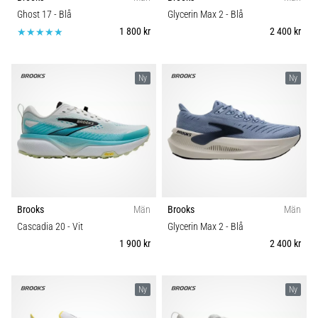
Vilka
Underlag
Ghost 17
- Blå
Glycerin Max 2
- Blå
är
1 800 kr
2 400 kr
de
vanligaste…
Trail
Ny
Ny
5. 8. 2026
Typ av löpning
•
8 min. läsning
Typ av sko
Plantar
fasciit:
Vikt (g)
Symptom,
orsaker
Brooks
Män
Brooks
Män
och
Cascadia 20
- Vit
Glycerin Max 2
- Blå
behandling
1 900 kr
2 400 kr
Upplever
du
skarp
Ny
Ny
hälsmärta