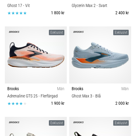
Ghost 17
- Vit
Glycerin Max 2
- Svart
1 800 kr
2 400 kr
Exklusivt
Exklusivt
Brooks
Män
Brooks
Män
Adrenaline GTS 25
- Flerfärgad
Ghost Max 3
- Blå
1 900 kr
2 000 kr
Exklusivt
Exklusivt