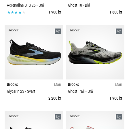
Adrenaline GTS 25
- Grå
Ghost 18
- Blå
1 900 kr
1 800 kr
Ny
Ny
Brooks
Män
Brooks
Män
Glycerin 23
- Svart
Ghost Trail
- Grå
2 200 kr
1 900 kr
Ny
Ny