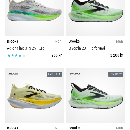
Brooks
Män
Brooks
Män
Adrenaline GTS 25
- Grå
Glycerin 23
- Flerfärgad
1 900 kr
2 200 kr
Exklusivt
Exklusivt
Brooks
Män
Brooks
Män