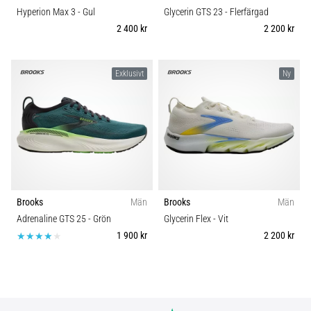
Hyperion Max 3
- Gul
Glycerin GTS 23
- Flerfärgad
2 400 kr
2 200 kr
Exklusivt
Ny
Brooks
Män
Brooks
Män
Adrenaline GTS 25
- Grön
Glycerin Flex
- Vit
1 900 kr
2 200 kr