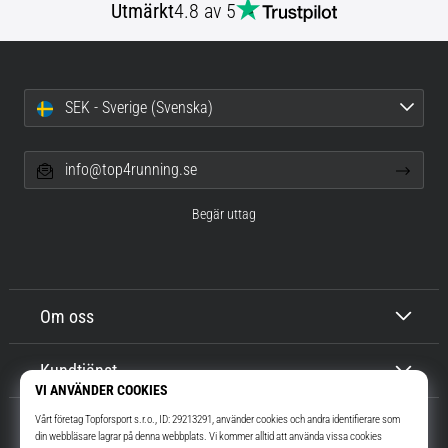
Utmärkt
4.8 av 5
SEK - Sverige (Svenska)
info@top4running.se
Begär uttag
Om oss
Kundtjänst