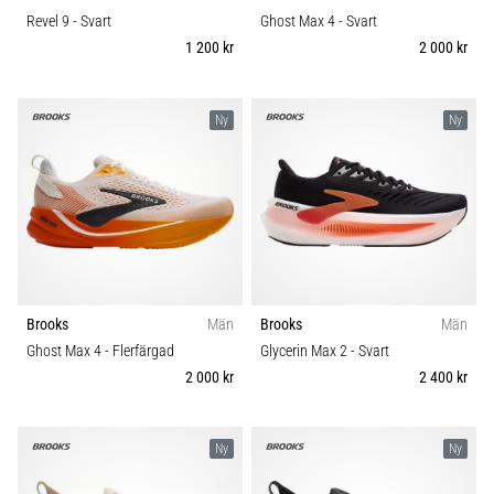
Revel 9
- Svart
Ghost Max 4
- Svart
1 200 kr
2 000 kr
Ny
Ny
Brooks
Män
Brooks
Män
Ghost Max 4
- Flerfärgad
Glycerin Max 2
- Svart
2 000 kr
2 400 kr
Ny
Ny