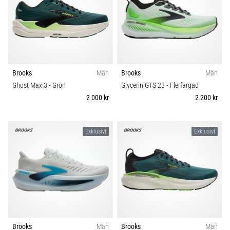
Brooks
Män
Brooks
Män
Ghost Max 3
- Grön
Glycerin GTS 23
- Flerfärgad
2 000 kr
2 200 kr
Exklusivt
Exklusivt
Brooks
Män
Brooks
Män