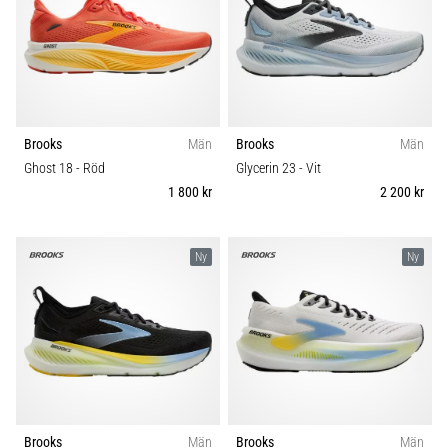
Brooks
Män
Brooks
Män
Ghost 18
- Röd
Glycerin 23
- Vit
1 800 kr
2 200 kr
Ny
Ny
Brooks
Män
Brooks
Män