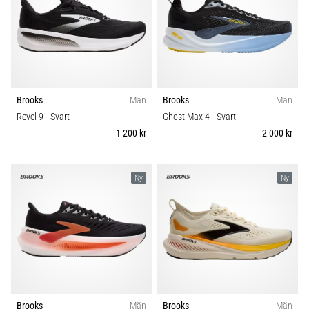
förbättrar
uthållighetsprestationen.
Är
det
verkligen
sant?
Ta
Brooks
Män
Brooks
Män
reda
Revel 9
- Svart
Ghost Max 4
- Svart
på
1 200 kr
2 000 kr
vad…
Ny
Ny
Visa
alla
artiklar
Brooks
Män
Brooks
Män