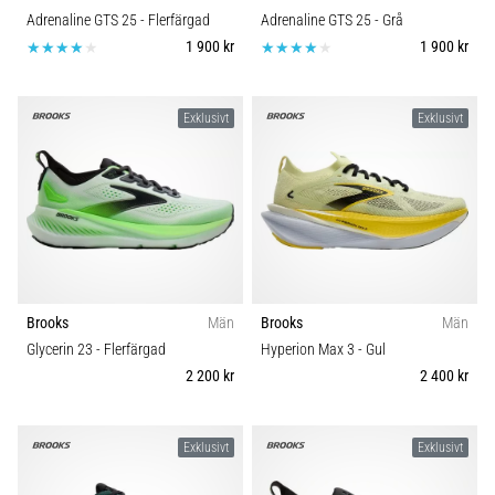
Adrenaline GTS 25
- Flerfärgad
Adrenaline GTS 25
- Grå
1 900 kr
1 900 kr
Exklusivt
Exklusivt
Brooks
Män
Brooks
Män
Glycerin 23
- Flerfärgad
Hyperion Max 3
- Gul
2 200 kr
2 400 kr
Exklusivt
Exklusivt