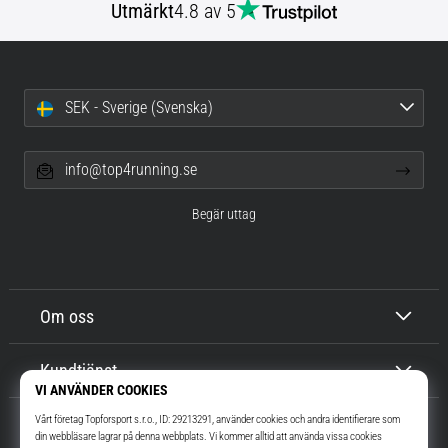
Utmärkt
4.8 av 5
SEK - Sverige (Svenska)
info@top4running.se
Begär uttag
Om oss
Kundtjänst