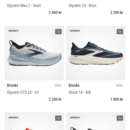
Glycerin Max 2
- Svart
Glycerin 23
- Brun
2 400 kr
2 200 kr
Ny
Ny
Brooks
Män
Brooks
Män
Glycerin GTS 23
- Vit
Ghost 18
- Blå
2 200 kr
1 800 kr
Ny
Ny