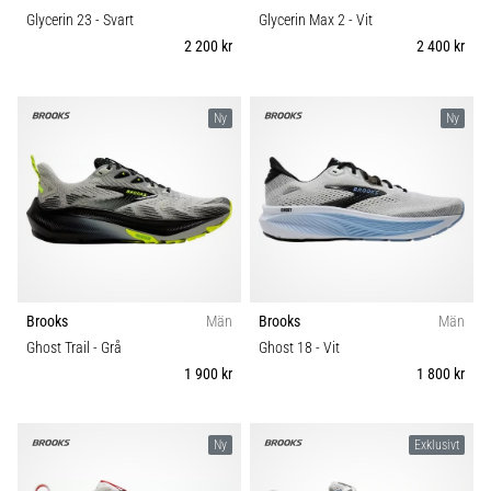
Glycerin 23
- Svart
Glycerin Max 2
- Vit
2 200 kr
2 400 kr
Ny
Ny
Brooks
Män
Brooks
Män
Ghost Trail
- Grå
Ghost 18
- Vit
1 900 kr
1 800 kr
Ny
Exklusivt