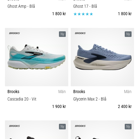
plantar
Underlag
Ghost Amp
- Blå
Ghost 17
- Blå
fasciit.
1 800 kr
1 800 kr
Vad
Trail
beror
det…
Ny
Ny
Typ av löpning
5. 8. 2026
•
Typ av sko
9 min. läsning
Kolhydratladdning:
Vikt (g)
Hur
påverkar
Brooks
Män
Brooks
Män
det
Cascadia 20
- Vit
Glycerin Max 2
- Blå
löpprestandan?
1 900 kr
2 400 kr
Det
sägs
att
Ny
Ny
kolhydratuppladdning