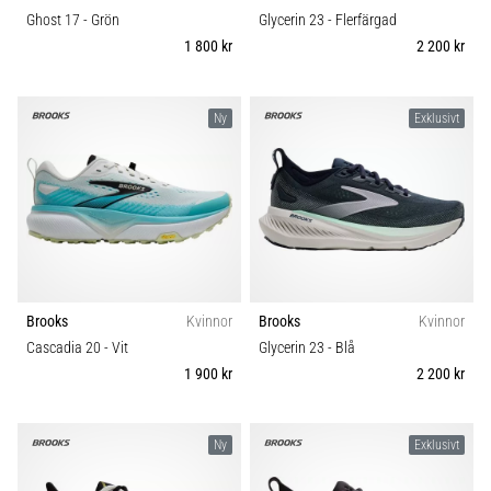
Ghost 17
- Grön
Glycerin 23
- Flerfärgad
1 800 kr
2 200 kr
Ny
Exklusivt
Brooks
Kvinnor
Brooks
Kvinnor
Cascadia 20
- Vit
Glycerin 23
- Blå
1 900 kr
2 200 kr
Ny
Exklusivt