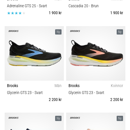
riktningsförändringar.
Underlag
Adrenaline GTS 25
- Svart
Cascadia 20
- Brun
Hur
1 900 kr
1 900 kr
utförs
det
Trail
korrekt,
var
Ny
Ny
används
Typ av löpning
det…
Typ av sko
6. 8. 2026
•
Vikt (g)
9 min. läsning
Löparknä:
Brooks
Män
Brooks
Kvinnor
Orsaker,
Glycerin GTS 23
- Svart
Glycerin GTS 23
- Svart
behandling
2 200 kr
2 200 kr
och
förebyggande
åtgärder
Ny
Ny
Löparknä,