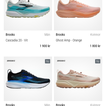
Blixtsnabb
Carbon
löpning
och
Komfort och dämpning
beeptest:
Vad
Dropp (mm)
är
de
Brooks
Män
Brooks
Kvinnor
och
Cascadia 20
- Vit
Ghost Amp
- Orange
Kategori
hur
1 900 kr
1 800 kr
genomförs
Modell
de?
Ny
Ny
I
Skobredd
praktiken
testar
shuttle
Sport
run
snabbhet,
smidighet
Hållbarhet
och
Brooks
Män
Brooks
Kvinnor