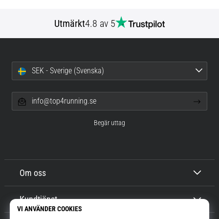
Utmärkt
4.8 av 5
SEK - Sverige (Svenska)
info@top4running.se
Begär uttag
Om oss
Kundtjänst