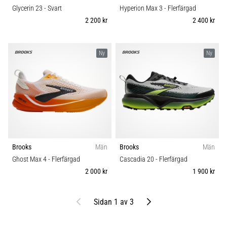
Glycerin 23
- Svart
Hyperion Max 3
- Flerfärgad
2 200 kr
2 400 kr
Ny
Ny
Brooks
Män
Brooks
Män
Ghost Max 4
- Flerfärgad
Cascadia 20
- Flerfärgad
2 000 kr
1 900 kr
Föregående
Nästa
Sidan 1 av 3