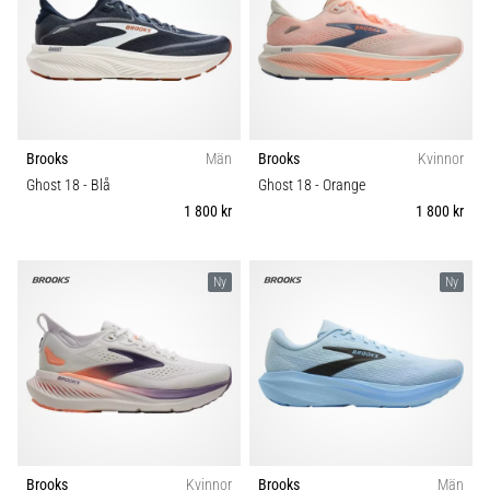
även
känt
som
iliotibialbandssyndrom
(ITBS),
är
Brooks
Män
Brooks
Kvinnor
ett
mycket
Ghost 18
- Blå
Ghost 18
- Orange
vanligt
1 800 kr
1 800 kr
hälsoproblem
som
löpare
Ny
Ny
drabbas
av.
Vad…
Visa
alla
artiklar
Brooks
Kvinnor
Brooks
Män