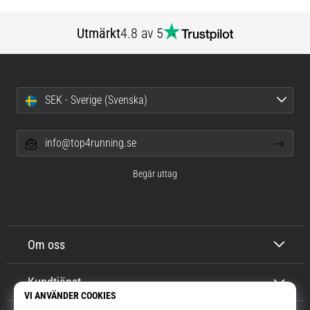
Utmärkt
4.8 av 5
SEK - Sverige (Svenska)
info@top4running.se
Begär uttag
Om oss
Kundtjänst