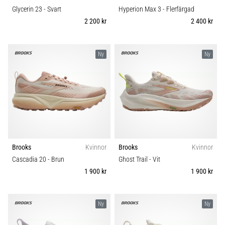
Glycerin 23
- Svart
Hyperion Max 3
- Flerfärgad
2 200 kr
2 400 kr
Ny
Ny
Brooks
Kvinnor
Brooks
Kvinnor
Cascadia 20
- Brun
Ghost Trail
- Vit
1 900 kr
1 900 kr
Ny
Ny