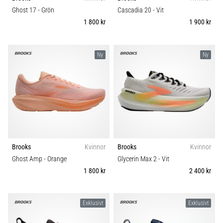
Vilka
Underlag
Ghost 17
- Grön
Cascadia 20
- Vit
är
1 800 kr
1 900 kr
de
vanligaste…
Trail
Ny
Ny
5. 8. 2026
Typ av löpning
•
8 min. läsning
Typ av sko
Plantar
fasciit:
Vikt (g)
Symptom,
orsaker
Brooks
Kvinnor
Brooks
Kvinnor
och
Ghost Amp
- Orange
Glycerin Max 2
- Vit
behandling
1 800 kr
2 400 kr
Upplever
du
skarp
Exklusivt
Exklusivt
hälsmärta