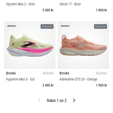
Glycerin Max 2
- Grön
Ghost 17
- Brun
2 400 kr
1 800 kr
Exklusivt
Exklusivt
Brooks
Kvinnor
Brooks
Kvinnor
Hyperion Max 3
- Gul
Adrenaline GTS 25
- Orange
2 400 kr
1 900 kr
Föregående
Nästa
Sidan 1 av 2