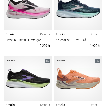
under
eller
efter
löpning?
En
av
de
Brooks
Kvinnor
Brooks
Kvinnor
vanligaste
Glycerin GTS 23
- Flerfärgad
Adrenaline GTS 25
- Blå
orsakerna
2 200 kr
1 900 kr
är
plantar
fasciit.
Ny
Ny
Vad
beror
det…
Visa
alla
artiklar
Brooks
Kvinnor
Brooks
Kvinnor