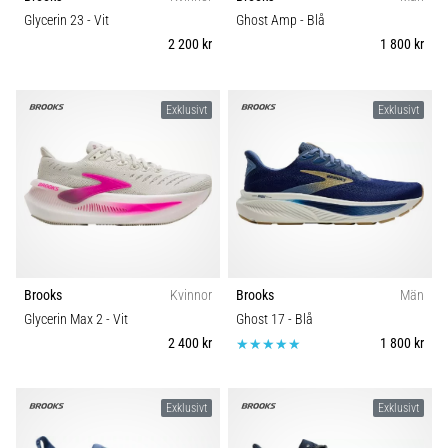
Vilka
Underlag
Glycerin 23
- Vit
Ghost Amp
- Blå
är
2 200 kr
1 800 kr
de
vanligaste…
Trail
Exklusivt
Exklusivt
5. 8. 2026
Typ av löpning
•
8 min. läsning
Typ av sko
Plantar
fasciit:
Vikt (g)
Symptom,
orsaker
Brooks
Kvinnor
Brooks
Män
och
Glycerin Max 2
- Vit
Ghost 17
- Blå
behandling
2 400 kr
1 800 kr
Upplever
du
skarp
Exklusivt
Exklusivt
hälsmärta