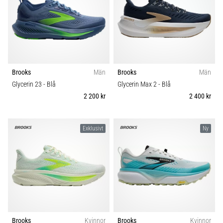
under
eller
efter
löpning?
En
av
de
Brooks
Män
Brooks
Män
vanligaste
Glycerin 23
- Blå
Glycerin Max 2
- Blå
orsakerna
2 200 kr
2 400 kr
är
plantar
fasciit.
Exklusivt
Ny
Vad
beror
det…
Visa
alla
artiklar
Brooks
Kvinnor
Brooks
Kvinnor