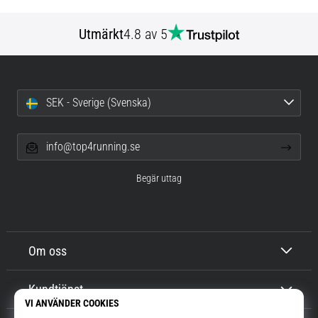
Utmärkt
4.8 av 5
SEK - Sverige (Svenska)
info@top4running.se
Begär uttag
Om oss
Kundtjänst