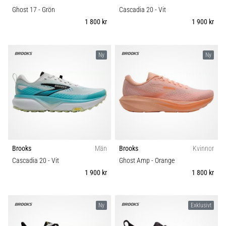
Ghost 17
- Grön
Cascadia 20
- Vit
1 800 kr
1 900 kr
Ny
Ny
Brooks
Män
Brooks
Kvinnor
Cascadia 20
- Vit
Ghost Amp
- Orange
1 900 kr
1 800 kr
Ny
Exklusivt