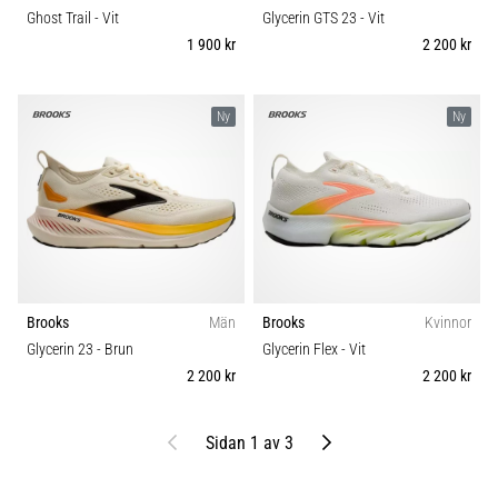
Ghost Trail
- Vit
Glycerin GTS 23
- Vit
1 900 kr
2 200 kr
Ny
Ny
Brooks
Män
Brooks
Kvinnor
Glycerin 23
- Brun
Glycerin Flex
- Vit
2 200 kr
2 200 kr
Föregående
Nästa
Sidan 1 av 3