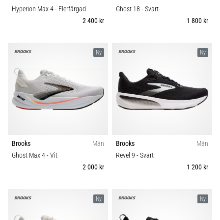
Hyperion Max 4
- Flerfärgad
Ghost 18
- Svart
2 400 kr
1 800 kr
Ny
Ny
Brooks
Män
Brooks
Män
Ghost Max 4
- Vit
Revel 9
- Svart
2 000 kr
1 200 kr
Ny
Ny