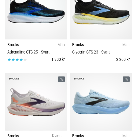
under
Carbon
och
efter
Komfort och dämpning
löpning
Knäsmärta
Dropp (mm)
drabbar
Brooks
Män
Brooks
Män
alla
Adrenaline GTS 25
- Svart
Glycerin GTS 23
- Svart
löpare
Kategori
minst
1 900 kr
2 200 kr
en
Modell
gång
i
Ny
Ny
livet,
Skobredd
oavsett
om
du
Sport
är
amatör
Hållbarhet
eller
proffs.
Brooks
Kvinnor
Brooks
Män