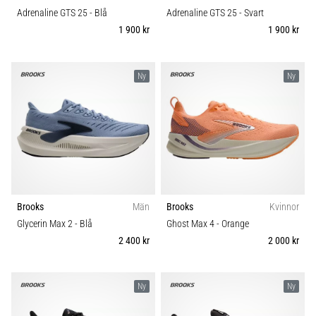
Adrenaline GTS 25
- Blå
Adrenaline GTS 25
- Svart
1 900 kr
1 900 kr
Ny
Ny
Brooks
Män
Brooks
Kvinnor
Glycerin Max 2
- Blå
Ghost Max 4
- Orange
2 400 kr
2 000 kr
Ny
Ny