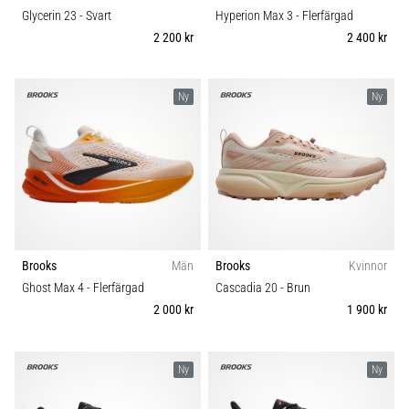
Glycerin 23
- Svart
Hyperion Max 3
- Flerfärgad
2 200 kr
2 400 kr
Ny
Ny
Brooks
Män
Brooks
Kvinnor
Ghost Max 4
- Flerfärgad
Cascadia 20
- Brun
2 000 kr
1 900 kr
Ny
Ny