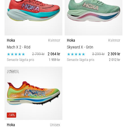
Hoka
Kvinnor
Hoka
Kvinnor
Mach X 2
- Röd
Skyward X
- Grön
2 799 kr
2 064 kr
3 299 kr
2 309 kr
Senaste lägsta pris
1 959 kr
Senaste lägsta pris
2 012 kr
-14%
Hoka
Unisex