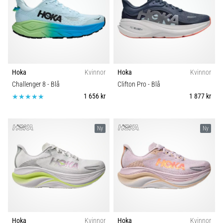
under
eller
efter
löpning?
En
av
de
Hoka
Kvinnor
Hoka
Kvinnor
vanligaste
Challenger 8
- Blå
Clifton Pro
- Blå
orsakerna
1 656 kr
1 877 kr
är
plantar
fasciit.
Ny
Ny
Vad
beror
det…
Visa
alla
artiklar
Hoka
Kvinnor
Hoka
Kvinnor