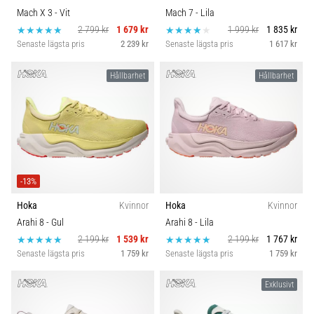
Mach X 3
- Vit
Mach 7
- Lila
2 799 kr
1 679 kr
1 999 kr
1 835 kr
Senaste lägsta pris
2 239 kr
Senaste lägsta pris
1 617 kr
Hållbarhet
Hållbarhet
-13%
Hoka
Kvinnor
Hoka
Kvinnor
Arahi 8
- Gul
Arahi 8
- Lila
2 199 kr
1 539 kr
2 199 kr
1 767 kr
Senaste lägsta pris
1 759 kr
Senaste lägsta pris
1 759 kr
Exklusivt