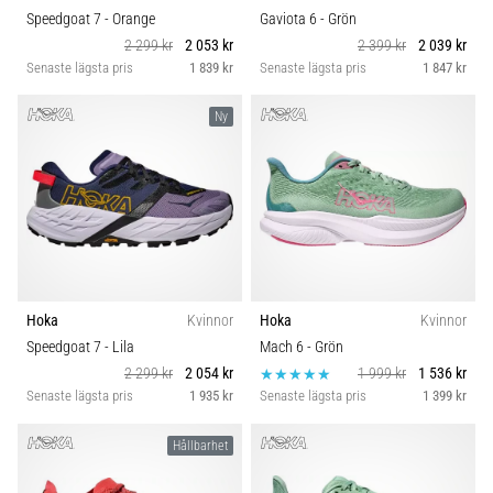
Speedgoat 7
- Orange
Gaviota 6
- Grön
2 299 kr
2 053 kr
2 399 kr
2 039 kr
Senaste lägsta pris
1 839 kr
Senaste lägsta pris
1 847 kr
Ny
Hoka
Kvinnor
Hoka
Kvinnor
Speedgoat 7
- Lila
Mach 6
- Grön
2 299 kr
2 054 kr
1 999 kr
1 536 kr
Senaste lägsta pris
1 935 kr
Senaste lägsta pris
1 399 kr
Hållbarhet