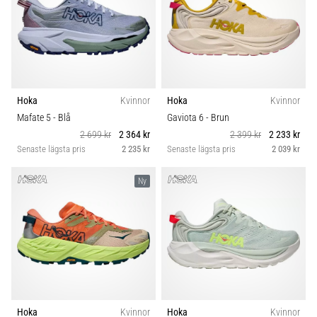
Hoka
Kvinnor
Hoka
Kvinnor
Mafate 5
- Blå
Gaviota 6
- Brun
2 699 kr
2 364 kr
2 399 kr
2 233 kr
Senaste lägsta pris
2 235 kr
Senaste lägsta pris
2 039 kr
Ny
Hoka
Kvinnor
Hoka
Kvinnor