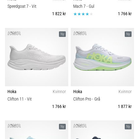
Vilka
Komfort och dämpning
Speedgoat 7
- Vit
Mach 7
- Gul
är
1 822 kr
1 766 kr
de
vanligaste…
Carbon
Ny
Ny
5. 8. 2026
•
8 min. läsning
Plantar
fasciit:
Symptom,
orsaker
Hoka
Kvinnor
Hoka
Kvinnor
och
Clifton 11
- Vit
Clifton Pro
- Grå
behandling
1 766 kr
1 877 kr
Upplever
du
skarp
Ny
Ny
hälsmärta