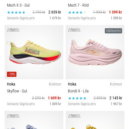
Mach X 3
- Gul
Mach 7
- Röd
2 799 kr
2 659 kr
1 999 kr
1 399 kr
Senaste lägsta pris
1 679 kr
Senaste lägsta pris
1 599 kr
Hållbarhet
-13%
Hoka
Kvinnor
Hoka
Kvinnor
Skyflow
- Gul
Bondi 9
- Lila
2 299 kr
1 609 kr
2 399 kr
2 143 kr
Senaste lägsta pris
1 839 kr
Senaste lägsta pris
1 967 kr