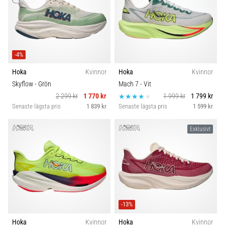
-4%
Hoka
Kvinnor
Hoka
Kvinnor
Skyflow
- Grön
Mach 7
- Vit
2 299 kr
1 770 kr
1 999 kr
1 799 kr
Senaste lägsta pris
1 839 kr
Senaste lägsta pris
1 599 kr
Exklusivt
-13%
Hoka
Kvinnor
Hoka
Kvinnor