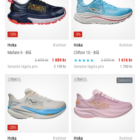
-13%
-5%
Hoka
Kvinnor
Hoka
Kvinnor
Mafate 5
- Blå
Clifton 10
- Blå
2 699 kr
1 889 kr
2 099 kr
1 616 kr
Senaste lägsta pris
2 159 kr
Senaste lägsta pris
1 700 kr
Exklusivt
-25%
Hoka
Kvinnor
Hoka
Kvinnor