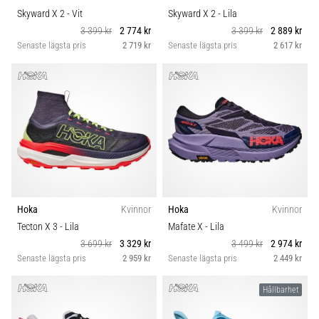
Skyward X 2
- Vit
Skyward X 2
- Lila
3 399 kr
2 774 kr
3 399 kr
2 889 kr
Senaste lägsta pris
2 719 kr
Senaste lägsta pris
2 617 kr
Hoka
Kvinnor
Hoka
Kvinnor
Tecton X 3
- Lila
Mafate X
- Lila
3 699 kr
3 329 kr
3 499 kr
2 974 kr
Senaste lägsta pris
2 959 kr
Senaste lägsta pris
2 449 kr
Hållbarhet