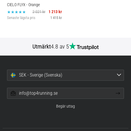
CIELO FLYX
- Orange
2 021 kr
1 213 kr
Senaste lägsta pris
1 415 kr
Utmärkt
4.8 av 5
SEK - Sverige (Svenska)
info@top4running.se
Begär uttag