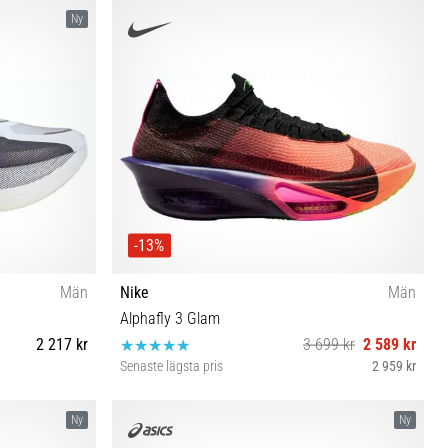
2½ 43½ 44 44½
38½ 40 42 47
Ny
-13%
Män
Nike
Män
Alphafly 3 Glam
2 217 kr
3 699 kr
2 589 kr
Senaste lägsta pris
2 959 kr
⅓ 46 46⅔ 47⅓
40½ 42 42½ 43 44 44½ 45 45½ 46 47
Ny
Ny