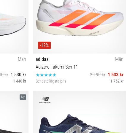
-12%
Män
adidas
Män
Adizero Takumi Sen 11
00 kr
1 530 kr
2 190 kr
1 533 kr
1 440 kr
Senaste lägsta pris
1 752 kr
46½ 47 47½
43⅓ 46⅔
Ny