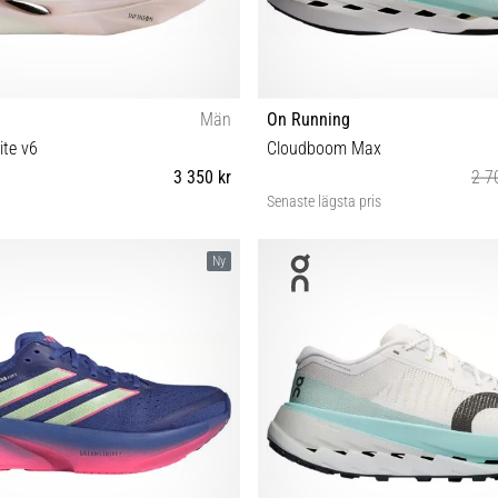
Män
On Running
ite v6
Cloudboom Max
3 350 kr
2 7
Senaste lägsta pris
42½ 43 44 44½ 45 45½ 46½ 47 47½
37 37½ 38 38½ 39 40 40½ 41
Ny