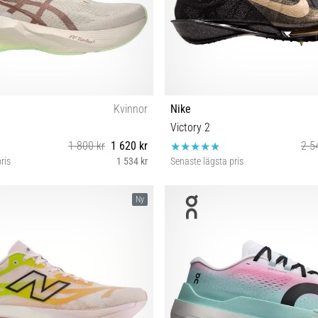
Kvinnor
Nike
Victory 2
1 800 kr
1 620 kr
2 5
ris
1 534 kr
Senaste lägsta pris
38 39 39½ 40 40½ 41½ 42 42½ 43½
38½ 39 40 40½ 41 42 42½ 43 44 44½
Ny