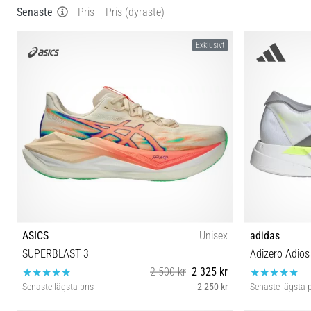
Senaste
Pris
Pris (dyraste)
Exklusivt
ASICS
Unisex
adidas
SUPERBLAST 3
Adizero Adios
2 500 kr
2 325 kr
Senaste lägsta pris
2 250 kr
Senaste lägsta p