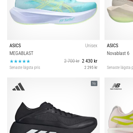
ASICS
Unisex
ASICS
MEGABLAST
Novablast 6
2 700 kr
2 430 kr
Senaste lägsta pris
2 295 kr
Senaste lägsta p
36 37 37½ 38 39 39½ 40 40½ 41½ 42 42½ 43½ 44
36 37 37½ 
Ny
44½ 45 46 46½ 47 48