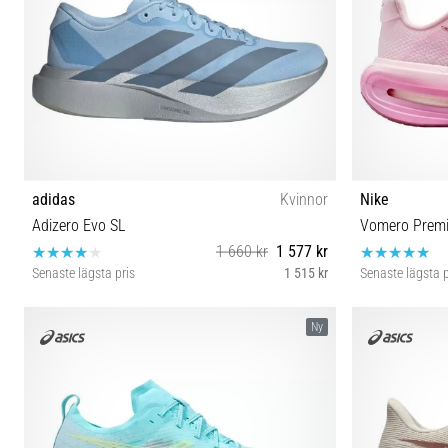
adidas
Kvinnor
Nike
Adizero Evo SL
Vomero Prem
1 660 kr
1 577 kr
Senaste lägsta pris
1 515 kr
Senaste lägsta p
38 38⅔ 40
36½ 3
Ny