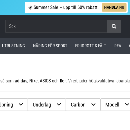
☀️ Summer Sale – upp till 60% rabatt.
HANDLA NU
Sök
UTRUSTNING
NÄRING FÖR SPORT
FRIIDROTT & FÄLT
REA
n så som
adidas, Nike, ASICS och fler
. Vi erbjuder högkvalitativa löparskor utvecklade med spec
löpning
Underlag
Carbon
Modell