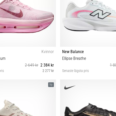
Kvinnor
New Balance
ium
Ellipse Breathe
2 649 kr
2 384 kr
1 8
ris
2 277 kr
Senaste lägsta pris
7½ 38 38½ 39 40 40½ 41 42
41½ 42 42½ 43 44 44½ 45 45½ 
Ny