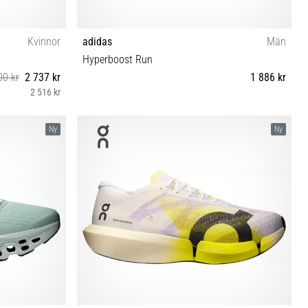
Kvinnor
adidas
Män
Hyperboost Run
00 kr
2 737 kr
1 886 kr
2 516 kr
41 42 42½
40⅔ 41⅓ 42 42⅔ 43⅓ 44 44⅔ 45⅓ 46 46⅔ 47⅓
Ny
Ny