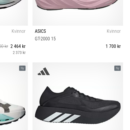
Kvinnor
ASICS
Kvinnor
GT-2000 15
00 kr
2 464 kr
1 700 kr
2 373 kr
 42 42½
37 37½ 38 39 39½ 40 40½ 41½ 42 42½
Ny
Ny