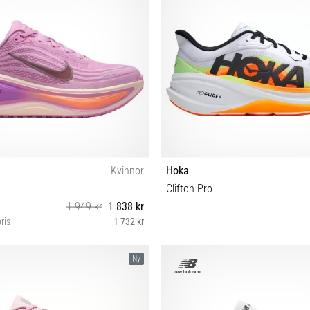
Kvinnor
Hoka
Clifton Pro
1 949 kr
1 838 kr
ris
1 732 kr
 38 38½ 39 40 40½ 41 42 42½
41⅓ 42 42⅔
Ny