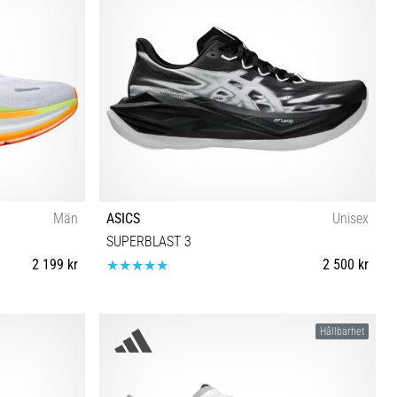
Män
ASICS
Unisex
SUPERBLAST 3
2 199 kr
2 500 kr
37 37½ 38 39 39½ 40 40½ 41½ 42 42½ 43½ 44 44½
Hållbarhet
45 46 46½ 47 48