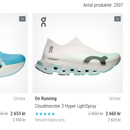
Antal produkter: 2507
Ny
Ny
Unisex
On Running
Unisex
Cloudmonster 3 Hyper LightSpray
00 kr
2 653 kr
2 800 kr
2 660 kr
2 550 kr
Senaste lägsta pris
2 625 kr