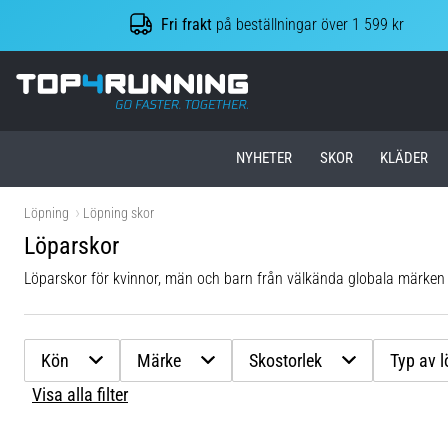
Fri frakt
på beställningar över 1 599 kr
Top4Running.se
NYHETER
SKOR
KLÄDER
Löpning
Löpning skor
Löparskor
Löparskor för kvinnor, män och barn från välkända globala märke
Kön
Märke
Skostorlek
Typ av 
Visa alla filter