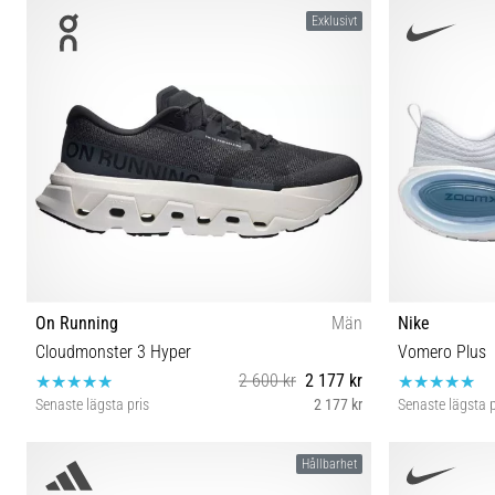
40 42 42½ 43½ 44 44½ 45 46½
40⅔ 41⅓ 42
Exklusivt
On Running
Män
Nike
Cloudmonster 3 Hyper
Vomero Plus
2 600 kr
2 177 kr
Senaste lägsta pris
2 177 kr
Senaste lägsta p
40 40½ 41 42 42½ 43 44 44½ 45 47 47½
40½ 41 42 42
Hållbarhet