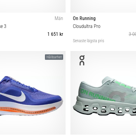
Män
On Running
se 3
Cloudultra Pro
1 651 kr
3 0
Senaste lägsta pris
42⅔ 43⅓ 44 44⅔ 45⅓ 46 46⅔ 47⅓
36½ 37 37½ 38 38½ 39 40 40½ 
Hållbarhet