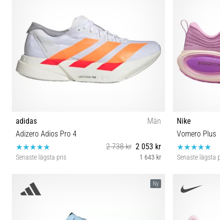
adidas
Män
Nike
Adizero Adios Pro 4
Vomero Plus
2 738 kr
2 053 kr
Senaste lägsta pris
1 643 kr
Senaste lägsta p
40⅔ 42 42⅔ 43⅓ 44 44⅔ 45⅓ 46 46⅔ 47⅓
36½ 37½
Ny