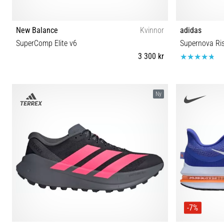
New Balance
Kvinnor
adidas
SuperComp Elite v6
Supernova Ri
3 300 kr
33½ 36 37 37½ 38 38½ 39½ 40 40½ 41½
40⅔ 41⅓ 42 
Ny
-7%