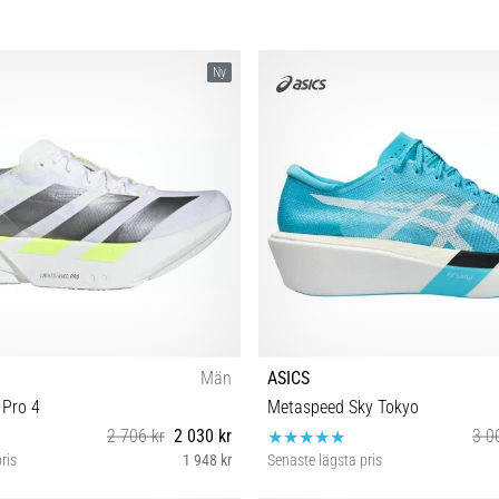
Ny
Män
ASICS
 Pro 4
Metaspeed Sky Tokyo
2 706 kr
2 030 kr
3 0
ris
1 948 kr
Senaste lägsta pris