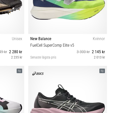
Unisex
New Balance
Kvinnor
FuelCell SuperComp Elite v5
49 kr
2 280 kr
3 300 kr
2 145 kr
2 235 kr
Senaste lägsta pris
2 013 kr
 45 45½ 46 47½
36 36½ 37 37½ 38 39 40 41 41½
Ny
Ny