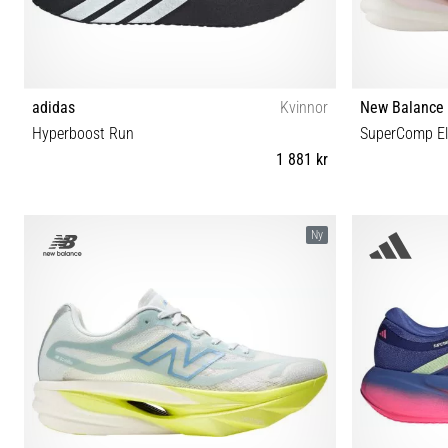
adidas
Kvinnor
New Balance
Hyperboost Run
SuperComp El
1 881 kr
36⅔ 37⅓ 38 38⅔ 39⅓ 40 40⅔ 41⅓ 42
40½ 41½ 42 
Ny