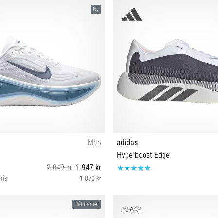
 42⅔ 43⅓ 44 44⅔ 45⅓ 46⅔ 47⅓
37 37½ 38 39 39½ 40 40½ 41½ 42 4
Ny
45 46 46½ 47 48
Män
adidas
Hyperboost Edge
2 049 kr
1 947 kr
ris
1 870 kr
½ 43 44 44½ 45 45½ 46 47 47½ 48½
40⅔ 41⅓ 42 42⅔ 43⅓ 44 44⅔ 45
Hållbarhet