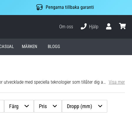
Pengarna tillbaka garanti
Om oss
Hjälp
varuko
CASUAL
MÄRKEN
BLOGG
iella teknologier som tillåter dig att springa fler kilometer helt smärtfritt och utan skador.
Visa mer
Färg
Pris
Dropp (mm)