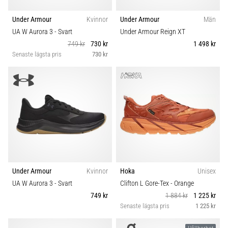
Under Armour
Kvinnor
Under Armour
Män
UA W Aurora 3
- Svart
Under Armour Reign XT
749 kr
730 kr
1 498 kr
Senaste lägsta pris
730 kr
Under Armour
Kvinnor
Hoka
Unisex
UA W Aurora 3
- Svart
Clifton L Gore-Tex
- Orange
749 kr
1 884 kr
1 225 kr
Senaste lägsta pris
1 225 kr