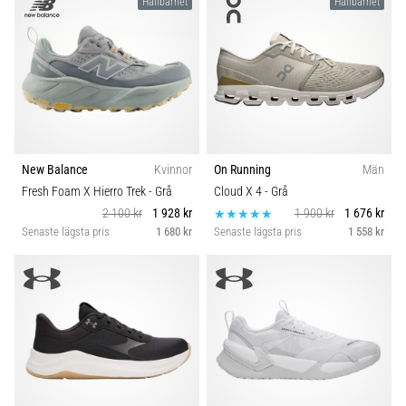
Hållbarhet
Hållbarhet
New Balance
Kvinnor
On Running
Män
Fresh Foam X Hierro Trek
- Grå
Cloud X 4
- Grå
2 100 kr
1 928 kr
1 900 kr
1 676 kr
Senaste lägsta pris
1 680 kr
Senaste lägsta pris
1 558 kr