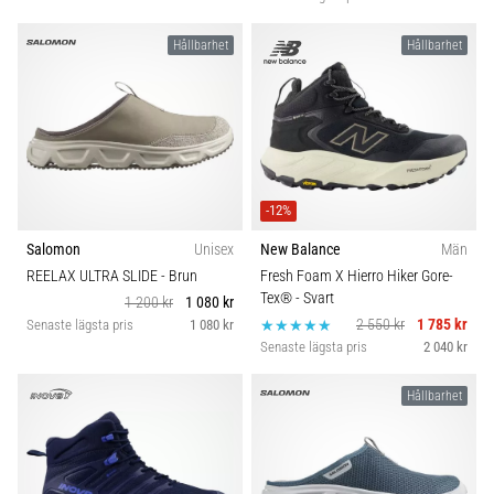
Hållbarhet
Hållbarhet
-12%
Salomon
Unisex
New Balance
Män
REELAX ULTRA SLIDE
- Brun
Fresh Foam X Hierro Hiker Gore-
Tex®
- Svart
1 200 kr
1 080 kr
2 550 kr
1 785 kr
Senaste lägsta pris
1 080 kr
Senaste lägsta pris
2 040 kr
Hållbarhet