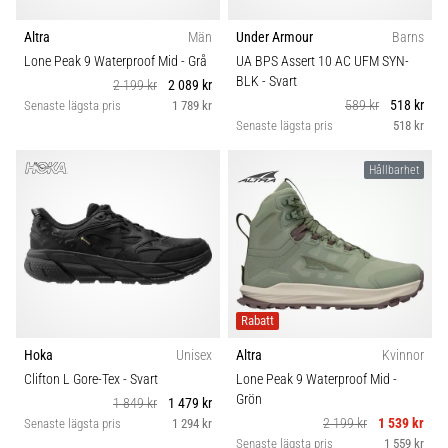
Altra
Män
Under Armour
Barns
Lone Peak 9 Waterproof Mid
- Grå
UA BPS Assert 10 AC UFM SYN-
BLK
- Svart
2 199 kr
2 089 kr
589 kr
518 kr
Senaste lägsta pris
1 789 kr
Senaste lägsta pris
518 kr
Hållbarhet
Rabatt
Hoka
Unisex
Altra
Kvinnor
Clifton L Gore-Tex
- Svart
Lone Peak 9 Waterproof Mid
-
Grön
1 849 kr
1 479 kr
2 199 kr
1 539 kr
Senaste lägsta pris
1 294 kr
Senaste lägsta pris
1 559 kr