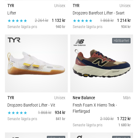
TYR
Unisex
TYR
Unisex
Lifter
Dropzero Barefoot Lifter
- Svart
2 264 kr
1 132 kr
1 868 kr
1 214 kr
Senaste lägsta pris
940 kr
Senaste lägsta pris
934 kr
Hållbarhet
TYR
Unisex
New Balance
Män
Dropzero Barefoot Lifter
- Vit
Fresh Foam X Hierro Trek
-
Flerfärgad
1 868 kr
934 kr
2 100 kr
1 722 kr
Senaste lägsta pris
841 kr
Senaste lägsta pris
1 680 kr