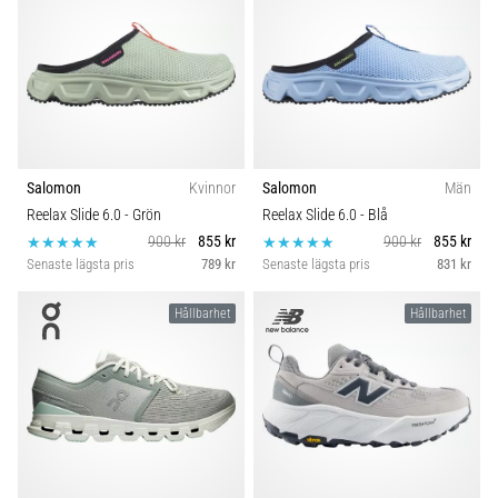
under
eller
efter
löpning?
En
av
de
vanligaste
Salomon
Kvinnor
Salomon
Män
orsakerna
Reelax Slide 6.0
- Grön
Reelax Slide 6.0
- Blå
är
900 kr
855 kr
900 kr
855 kr
plantar
Senaste lägsta pris
789 kr
Senaste lägsta pris
831 kr
fasciit.
Vad
Hållbarhet
Hållbarhet
beror
det…
Visa
alla
artiklar