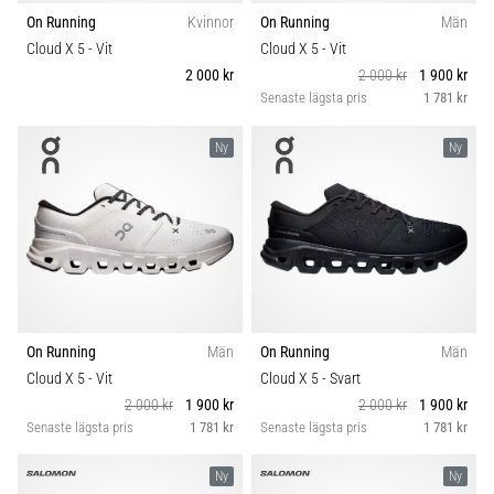
Vilka
On Running
Kvinnor
On Running
Män
är
Cloud X 5
- Vit
Cloud X 5
- Vit
de
2 000 kr
2 000 kr
1 900 kr
vanligaste…
Senaste lägsta pris
1 781 kr
5. 8. 2026
Ny
Ny
•
8 min. läsning
Plantar
fasciit:
Symptom,
orsaker
och
On Running
Män
On Running
Män
behandling
Cloud X 5
- Vit
Cloud X 5
- Svart
Upplever
2 000 kr
1 900 kr
2 000 kr
1 900 kr
du
Senaste lägsta pris
1 781 kr
Senaste lägsta pris
1 781 kr
skarp
hälsmärta
Ny
Ny