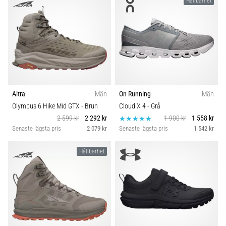
Hållbarhet
Altra
Män
On Running
Män
Olympus 6 Hike Mid GTX
- Brun
Cloud X 4
- Grå
2 599 kr
2 292 kr
1 900 kr
1 558 kr
Senaste lägsta pris
2 079 kr
Senaste lägsta pris
1 542 kr
Hållbarhet