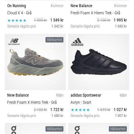
On Running
Kvinnor
New Balance
Kvinnor
Cloud X 4
- Grå
Fresh Foam X Hierro Trek
- Grå
1 900 kr
1 349 kr
2 100 kr
1 995 kr
Senaste lägsta pris
1 342 kr
Senaste lägsta pris
1 680 kr
Hållbarhet
New Balance
Män
adidas Sportswear
Män
Fresh Foam X Hierro Trek
- Grå
Avryn
- Svart
2 100 kr
1 722 kr
1 549 kr
1 027 kr
Senaste lägsta pris
1 680 kr
Senaste lägsta pris
1 007 kr
Hållbarhet
Hållbarhet