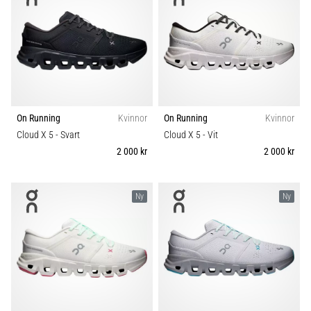
under
Pris
och
efter
Modell
löpning
Knäsmärta
Hållbarhet
drabbar
alla
On Running
Kvinnor
On Running
Kvinnor
löpare
Säsong
minst
Cloud X 5
- Svart
Cloud X 5
- Vit
en
2 000 kr
2 000 kr
Komfort och dämpning
gång
i
livet,
Ny
Ny
Skobredd
oavsett
om
du
Carbon
1
är
amatör
eller
proffs.