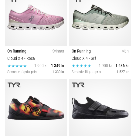
On Running
Kvinnor
On Running
Män
Cloud X 4
- Rosa
Cloud X 4
- Grå
1 900 kr
1 349 kr
1 900 kr
1 686 kr
Senaste lägsta pris
1 330 kr
Senaste lägsta pris
1 527 kr