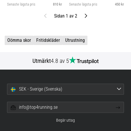
Senaste lägsta pris
810 kr
Senaste lägsta pris
450 kr
Föregående
Nästa
Sidan 1 av 2
Oömma skor
Fritidskläder
Utrustning
Utmärkt
4.8 av 5
SEK - Sverige (Svenska)
info@top4running.se
Begär uttag