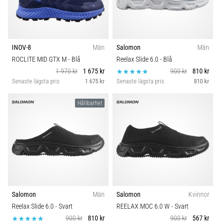
INOV-8
Män
Salomon
Män
ROCLITE MID GTX M
- Blå
Reelax Slide 6.0
- Blå
1 970 kr
1 675 kr
900 kr
810 kr
Senaste lägsta pris
1 675 kr
Senaste lägsta pris
810 kr
Hållbarhet
Salomon
Män
Salomon
Kvinnor
Reelax Slide 6.0
- Svart
REELAX MOC 6.0 W
- Svart
900 kr
810 kr
900 kr
567 kr