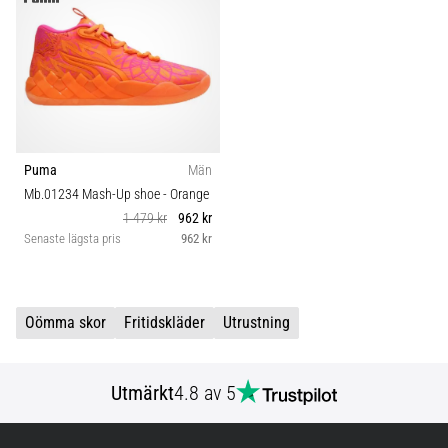
Blixtsnabb
Pris
löpning
och
Modell
beeptest:
Vad
är
de
och
Puma
Män
hur
Mb.01234 Mash-Up shoe
- Orange
genomförs
1 479 kr
962 kr
Senaste lägsta pris
962 kr
de?
I
praktiken
testar
Oömma skor
Fritidskläder
Utrustning
shuttle
run
snabbhet,
Utmärkt
4.8 av 5
smidighet
och