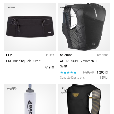
CEP
Unisex
Salomon
Kvinnor
PRO Running Belt
- Svart
ACTIVE SKIN 12 Women SET
-
Svart
619 kr
1 500 kr
1 200 kr
Senaste lägsta pris
825 kr