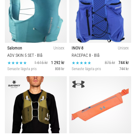
under
Kategori
och
efter
Hållbarhet
löpning
Knäsmärta
Säsong
drabbar
alla
Salomon
Unisex
INOV-8
Unisex
löpare
ADV SKIN 5 SET
- Blå
RACEPAC 8
- Blå
minst
1 615 kr
1 292 kr
875 kr
744 kr
en
Senaste lägsta pris
808 kr
Senaste lägsta pris
744 kr
gång
i
livet,
oavsett
om
du
är
amatör
eller
proffs.