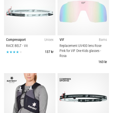
under
eller
efter
löpning?
En
av
de
vanligaste
Compressport
Unisex
VIF
Barns
orsakerna
RACE BELT
- Vit
Replacement UV400 lens Rose
är
Pink for VIF One Kids glasses
-
137 kr
plantar
Rosa
fasciit.
163 kr
Vad
beror
det…
Visa
alla
artiklar