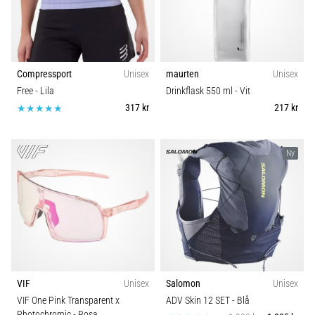
Compressport
Unisex
maurten
Unisex
Free
- Lila
Drinkflask 550 ml
- Vit
317 kr
217 kr
Ny
VIF
Unisex
Salomon
Unisex
VIF One Pink Transparent x
ADV Skin 12 SET
- Blå
Photochromic
- Rosa