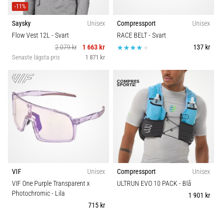
-11%
Saysky
Unisex
Compressport
Unisex
Flow Vest 12L
- Svart
RACE BELT
- Svart
2 079 kr
1 663 kr
137 kr
Senaste lägsta pris
1 871 kr
VIF
Unisex
Compressport
Unisex
VIF One Purple Transparent x
ULTRUN EVO 10 PACK
- Blå
Photochromic
- Lila
1 901 kr
715 kr