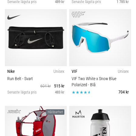
Senaste lägsta pris
489 kr
Senaste lägsta pris
1 785 kr
Nike
Unisex
VIF
Unisex
Run Belt
- Svart
VIF Two White x Snow Blue
Polarized
- Blå
604 kr
515 kr
704 kr
Senaste lägsta pris
483 kr
Hållbarhet