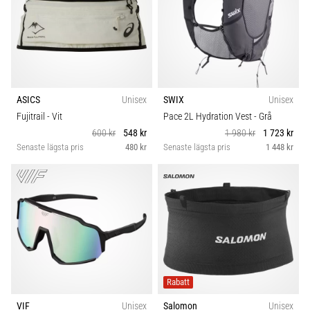
ASICS
Unisex
SWIX
Unisex
Fujitrail
- Vit
Pace 2L Hydration Vest
- Grå
600 kr
548 kr
1 980 kr
1 723 kr
Senaste lägsta pris
480 kr
Senaste lägsta pris
1 448 kr
Rabatt
VIF
Unisex
Salomon
Unisex