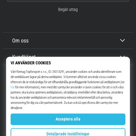
Begär uttag
Om oss
Kundtjänst
Top4Running.se
I mer än 16 år vi har vi motiverat dig att gå ut och springa. Snabbare. Med
oss. Varje dag.
Instagram
YouTube