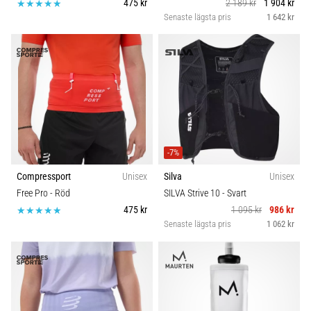
475 kr
2 189 kr
1 904 kr
Senaste lägsta pris
1 642 kr
-7%
Compressport
Unisex
Silva
Unisex
Free Pro
- Röd
SILVA Strive 10
- Svart
475 kr
1 095 kr
986 kr
Senaste lägsta pris
1 062 kr