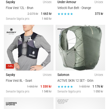
Saysky
Unisex
Under Armour
Unisex
Vilka
är
Flow Vest 12L
- Brun
Velociti Run Belt
- Orange
de
2 079 kr
1 663 kr
375 kr
vanligaste…
Senaste lägsta pris
1 663 kr
5. 8. 2026
•
8 min. läsning
Plantar
fasciit:
Symptom,
-14%
orsaker
och
Saysky
Unisex
Salomon
Unisex
behandling
Flow Vest 8L
- Svart
ACTIVE SKIN 12 SET
- Grön
1 663 kr
1 330 kr
1 500 kr
1 176 kr
Upplever
Senaste lägsta pris
1 548 kr
Senaste lägsta pris
1 050 kr
du
skarp
hälsmärta