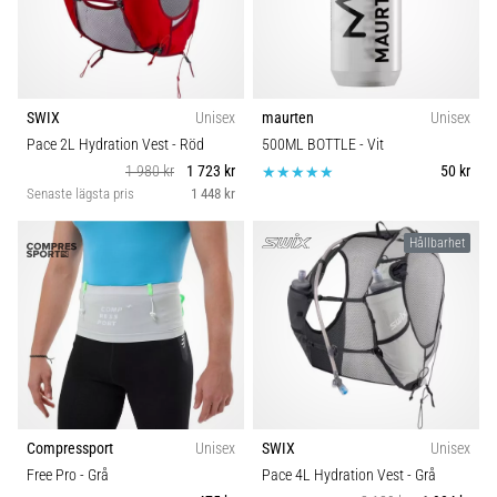
SWIX
Unisex
maurten
Unisex
Pace 2L Hydration Vest
- Röd
500ML BOTTLE
- Vit
1 980 kr
1 723 kr
50 kr
Senaste lägsta pris
1 448 kr
Hållbarhet
Compressport
Unisex
SWIX
Unisex
Free Pro
- Grå
Pace 4L Hydration Vest
- Grå