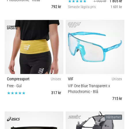
1 900 kr
1 805 kr
792 kr
Senaste lägsta pris
1 631 kr
Compressport
Unisex
VIF
Unisex
Free
- Gul
VIF One Blue Transparent x
Photochromic
- Blå
317 kr
715 kr
Hållbarhet