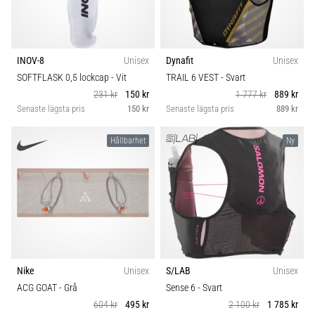
INOV-8
Unisex
Dynafit
Unisex
SOFTFLASK 0,5 lockcap
- Vit
TRAIL 6 VEST
- Svart
231 kr
150 kr
1 777 kr
889 kr
Senaste lägsta pris
150 kr
Senaste lägsta pris
889 kr
Hållbarhet
Ny
Nike
Unisex
S/LAB
Unisex
ACG GOAT
- Grå
Sense 6
- Svart
604 kr
495 kr
2 100 kr
1 785 kr