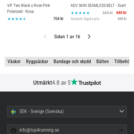
VIF Two Black x Rose Pink
ADV SKIN SEAMLESS BELT
- Svart
Polarized
- Rosa
550 kr
440 kr
704 kr
Senaste lägsta pris
450 kr
Föregående
Nästa
Sidan 1 av 16
Väskor
Ryggsäckar
Bandage och skydd
Bälten
Tillbehör
Utmärkt
4.8 av 5
SEK - Sverige (Svenska)
info@top4running.se