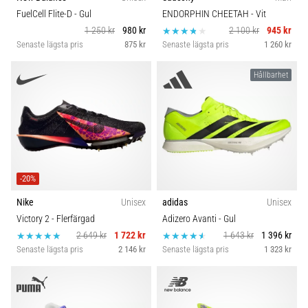
FuelCell Flite-D
- Gul
ENDORPHIN CHEETAH
- Vit
1 250 kr
980 kr
2 100 kr
945 kr
Senaste lägsta pris
875 kr
Senaste lägsta pris
1 260 kr
Hållbarhet
-20%
Nike
Unisex
adidas
Unisex
Victory 2
- Flerfärgad
Adizero Avanti
- Gul
2 649 kr
1 722 kr
1 643 kr
1 396 kr
Senaste lägsta pris
2 146 kr
Senaste lägsta pris
1 323 kr