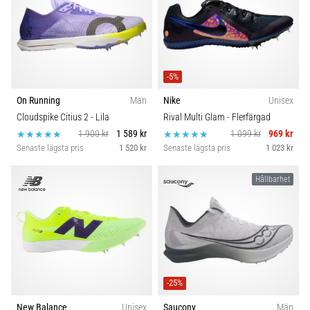
-5%
On Running
Män
Nike
Unisex
Cloudspike Citius 2
- Lila
Rival Multi Glam
- Flerfärgad
1 900 kr
1 589 kr
1 099 kr
969 kr
Senaste lägsta pris
1 520 kr
Senaste lägsta pris
1 023 kr
Hållbarhet
-25%
New Balance
Unisex
Saucony
Män