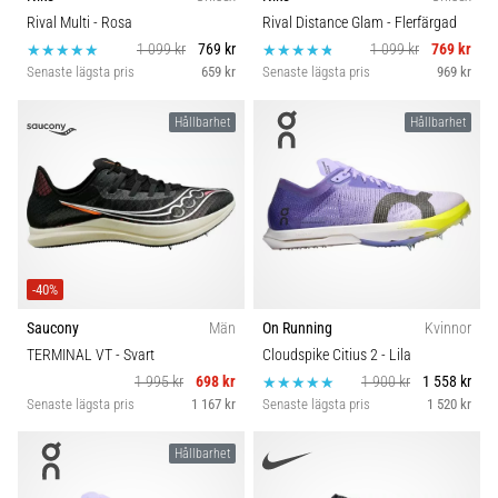
Rival Multi
- Rosa
Rival Distance Glam
- Flerfärgad
1 099 kr
769 kr
1 099 kr
769 kr
Senaste lägsta pris
659 kr
Senaste lägsta pris
969 kr
Hållbarhet
Hållbarhet
-40%
Saucony
Män
On Running
Kvinnor
TERMINAL VT
- Svart
Cloudspike Citius 2
- Lila
1 995 kr
698 kr
1 900 kr
1 558 kr
Senaste lägsta pris
1 167 kr
Senaste lägsta pris
1 520 kr
Hållbarhet