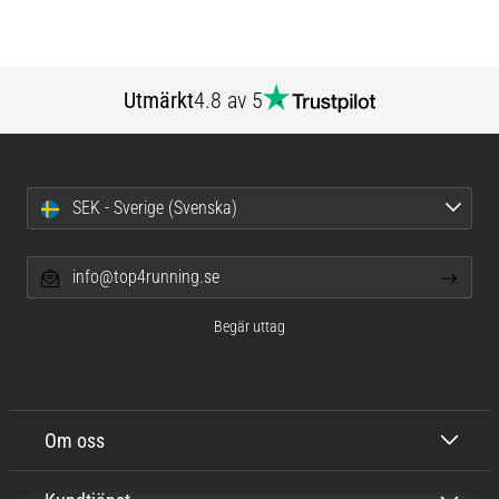
Utmärkt
4.8 av 5
SEK - Sverige (Svenska)
info@top4running.se
Begär uttag
Om oss