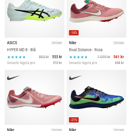
-14%
ASICS
Unisex
Nike
Unisex
HYPER MD 8
- Blå
Rival Distance
- Rosa
850 kr
553 kr
1 099 kr
561 kr
Senaste lägsta pris
510 kr
Senaste lägsta pris
654 kr
-21%
Nike
Unisex
Nike
Unisex