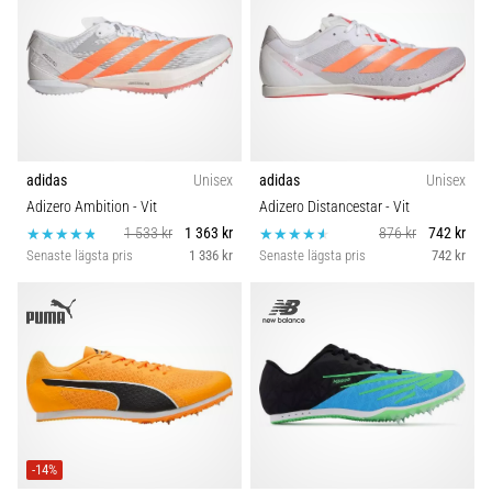
adidas
Unisex
adidas
Unisex
Adizero Ambition
- Vit
Adizero Distancestar
- Vit
1 533 kr
1 363 kr
876 kr
742 kr
Senaste lägsta pris
1 336 kr
Senaste lägsta pris
742 kr
-14%