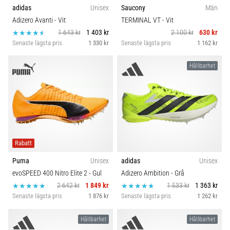
adidas
Unisex
Saucony
Män
Adizero Avanti
- Vit
TERMINAL VT
- Vit
1 643 kr
1 403 kr
2 100 kr
630 kr
Senaste lägsta pris
1 330 kr
Senaste lägsta pris
1 162 kr
Hållbarhet
Rabatt
Puma
Unisex
adidas
Unisex
evoSPEED 400 Nitro Elite 2
- Gul
Adizero Ambition
- Grå
2 642 kr
1 849 kr
1 533 kr
1 363 kr
Senaste lägsta pris
1 876 kr
Senaste lägsta pris
1 262 kr
Hållbarhet
Hållbarhet