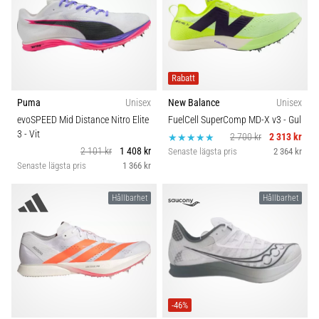
Rabatt
Puma
Unisex
New Balance
Unisex
evoSPEED Mid Distance Nitro Elite
FuelCell SuperComp MD-X v3
- Gul
3
- Vit
2 700 kr
2 313 kr
2 101 kr
1 408 kr
Senaste lägsta pris
2 364 kr
Senaste lägsta pris
1 366 kr
Hållbarhet
Hållbarhet
-46%