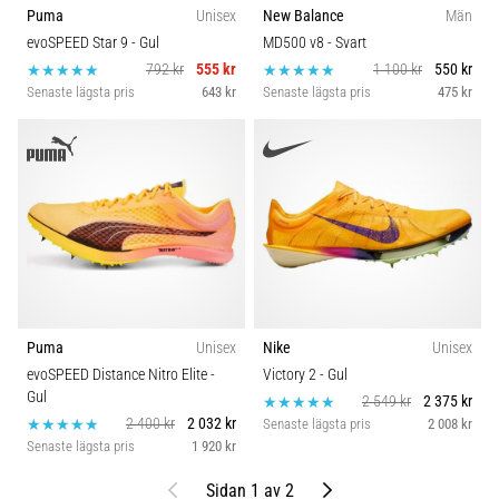
Puma
Unisex
New Balance
Män
evoSPEED Star 9
- Gul
MD500 v8
- Svart
792 kr
555 kr
1 100 kr
550 kr
Senaste lägsta pris
643 kr
Senaste lägsta pris
475 kr
Puma
Unisex
Nike
Unisex
evoSPEED Distance Nitro Elite
-
Victory 2
- Gul
Gul
2 549 kr
2 375 kr
2 400 kr
2 032 kr
Senaste lägsta pris
2 008 kr
Senaste lägsta pris
1 920 kr
Föregående
Nästa
Sidan 1 av 2