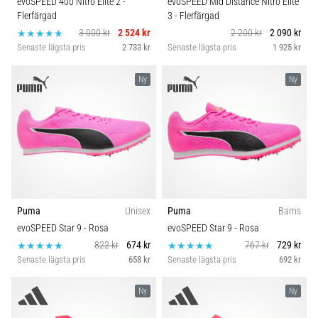
evoSPEED 400 Nitro Elite 2
-
evoSPEED Mid Distance Nitro Elite
av.
Komfort och dämpning
Flerfärgad
3
- Flerfärgad
Vad…
3 000 kr
2 524 kr
2 200 kr
2 090 kr
Senaste lägsta pris
2 733 kr
Senaste lägsta pris
1 925 kr
Skobredd
6. 8. 2026
Ny
Ny
•
10 min. läsning
Löparskor
med
mer
dämpning
Vilka
är
Puma
Unisex
Puma
Barns
TOP-
evoSPEED Star 9
- Rosa
evoSPEED Star 9
- Rosa
modellerna
822 kr
674 kr
767 kr
729 kr
av
Senaste lägsta pris
658 kr
Senaste lägsta pris
692 kr
löparskor
med
Ny
Ny
högre