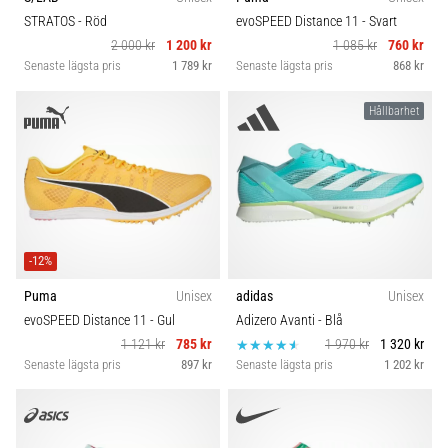
STRATOS
- Röd
evoSPEED Distance 11
- Svart
2 000 kr
1 200 kr
1 085 kr
760 kr
Senaste lägsta pris
1 789 kr
Senaste lägsta pris
868 kr
Hållbarhet
-12%
Puma
Unisex
adidas
Unisex
evoSPEED Distance 11
- Gul
Adizero Avanti
- Blå
1 121 kr
785 kr
1 970 kr
1 320 kr
Senaste lägsta pris
897 kr
Senaste lägsta pris
1 202 kr