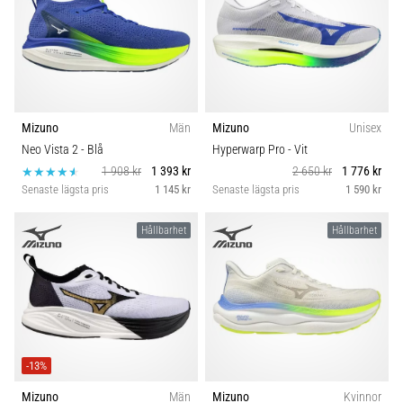
Mizuno
Män
Mizuno
Unisex
Neo Vista 2
- Blå
Hyperwarp Pro
- Vit
1 908 kr
1 393 kr
2 650 kr
1 776 kr
Senaste lägsta pris
1 145 kr
Senaste lägsta pris
1 590 kr
Hållbarhet
Hållbarhet
-13%
Mizuno
Män
Mizuno
Kvinnor