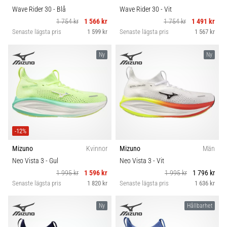
Wave Rider 30
- Blå
Wave Rider 30
- Vit
1 754 kr
1 566 kr
1 754 kr
1 491 kr
Senaste lägsta pris
1 599 kr
Senaste lägsta pris
1 567 kr
Ny
Ny
-12%
Mizuno
Kvinnor
Mizuno
Män
Neo Vista 3
- Gul
Neo Vista 3
- Vit
1 995 kr
1 596 kr
1 995 kr
1 796 kr
Senaste lägsta pris
1 820 kr
Senaste lägsta pris
1 636 kr
Ny
Hållbarhet