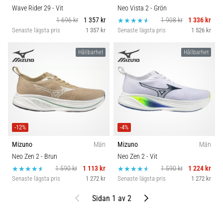
Wave Rider 29
- Vit
Neo Vista 2
- Grön
1 696 kr
1 357 kr
1 908 kr
1 336 kr
Senaste lägsta pris
1 357 kr
Senaste lägsta pris
1 526 kr
Hållbarhet
Hållbarhet
-12%
-4%
Mizuno
Män
Mizuno
Män
Neo Zen 2
- Brun
Neo Zen 2
- Vit
1 590 kr
1 113 kr
1 590 kr
1 224 kr
Senaste lägsta pris
1 272 kr
Senaste lägsta pris
1 272 kr
Föregående
Nästa
Sidan 1 av 2