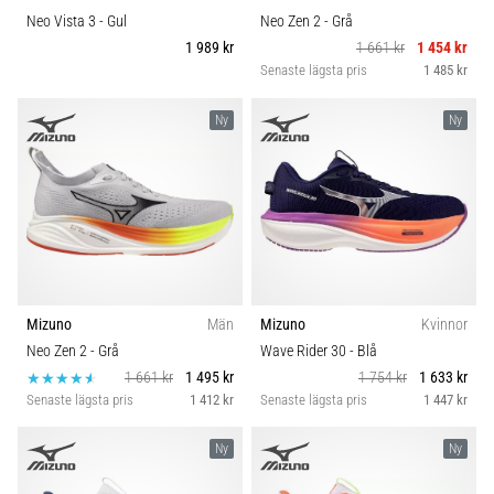
Neo Vista 3
- Gul
Neo Zen 2
- Grå
1 989 kr
1 661 kr
1 454 kr
Senaste lägsta pris
1 485 kr
Ny
Ny
Mizuno
Män
Mizuno
Kvinnor
Neo Zen 2
- Grå
Wave Rider 30
- Blå
1 661 kr
1 495 kr
1 754 kr
1 633 kr
Senaste lägsta pris
1 412 kr
Senaste lägsta pris
1 447 kr
Ny
Ny