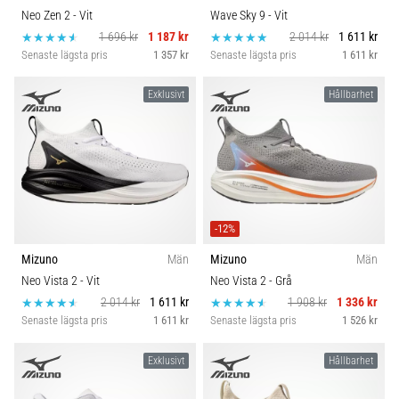
Neo Zen 2
- Vit
Wave Sky 9
- Vit
1 696 kr
1 187 kr
2 014 kr
1 611 kr
Senaste lägsta pris
1 357 kr
Senaste lägsta pris
1 611 kr
Exklusivt
Hållbarhet
-12%
Mizuno
Män
Mizuno
Män
Neo Vista 2
- Vit
Neo Vista 2
- Grå
2 014 kr
1 611 kr
1 908 kr
1 336 kr
Senaste lägsta pris
1 611 kr
Senaste lägsta pris
1 526 kr
Exklusivt
Hållbarhet