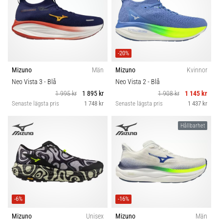
-20%
Mizuno
Män
Mizuno
Kvinnor
Neo Vista 3
- Blå
Neo Vista 2
- Blå
1 995 kr
1 895 kr
1 908 kr
1 145 kr
Senaste lägsta pris
1 748 kr
Senaste lägsta pris
1 437 kr
Hållbarhet
-6%
-16%
Mizuno
Unisex
Mizuno
Män