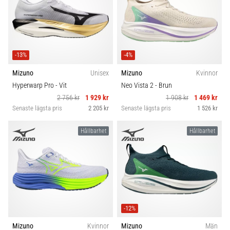
-13%
-4%
Mizuno
Unisex
Mizuno
Kvinnor
Hyperwarp Pro
- Vit
Neo Vista 2
- Brun
2 756 kr
1 929 kr
1 908 kr
1 469 kr
Senaste lägsta pris
2 205 kr
Senaste lägsta pris
1 526 kr
Hållbarhet
Hållbarhet
-12%
Mizuno
Kvinnor
Mizuno
Män