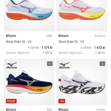
Mizuno
Män
Mizuno
Kvinnor
Wave Rider 30
- Vit
Wave Rider 30
- Vit
1 754 kr
1 579 kr
1 754 kr
1 633 kr
Senaste lägsta pris
1 537 kr
Senaste lägsta pris
1 447 kr
Ny
Ny
Rabatt
-5%
Mizuno
Män
Mizuno
Unisex