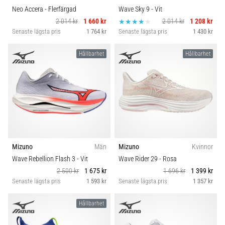
Neo Accera
- Flerfärgad
Wave Sky 9
- Vit
2 014 kr
1 660 kr
2 014 kr
1 208 kr
Senaste lägsta pris
1 764 kr
Senaste lägsta pris
1 430 kr
Hållbarhet
Hållbarhet
Mizuno
Män
Mizuno
Kvinnor
Wave Rebellion Flash 3
- Vit
Wave Rider 29
- Rosa
2 500 kr
1 675 kr
1 696 kr
1 399 kr
Senaste lägsta pris
1 593 kr
Senaste lägsta pris
1 357 kr
Hållbarhet