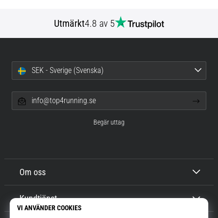
Utmärkt
4.8 av 5
SEK - Sverige (Svenska)
info@top4running.se
Begär uttag
Om oss
Kundtjänst