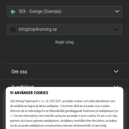
SEK - Sverige (Svenska)
info@top4running.se
Begär uttag
Om oss
Kundtjänst
Top4Running.se
I mer än 16 år vi har vi motiverat dig att gå ut och springa. Snabbare. Med