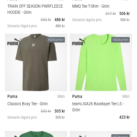
Vilka
Passform
TRAIN OFF SEASON PWRFLEECE
MMQ Tee T-Shirt
- Grön
är
HOODIE
- Grön
547 kr
506 kr
de
665 kr
486 kr
Senaste lägsta pris
506 kr
vanligaste…
Hållbarhet
Senaste lägsta pris
486 kr
Hållbarhet
Hållbarhet
5. 8. 2026
Säsong
•
8 min. läsning
Komfort och dämpning
Plantar
fasciit:
Skobredd
Symptom,
orsaker
och
Carbon
Puma
Män
Puma
Män
behandling
Classics Boxy Tee
- Grön
teamLIGA26 Baselayer Tee LS
-
Grön
Upplever
332 kr
305 kr
du
423 kr
Senaste lägsta pris
305 kr
skarp
hälsmärta
Hållbarhet