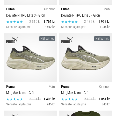
Puma
Kvinnor
Puma
Män
Deviate NITRO Elite 3
- Grön
Deviate NITRO Elite 3
- Grön
2 516 kr
1 761 kr
2 431 kr
1 993 kr
Senaste lägsta pris
2 592 kr
Senaste lägsta pris
1 945 kr
Hållbarhet
Hållbarhet
Puma
Män
Puma
Kvinnor
MagMax Nitro
- Grön
MagMax Nitro
- Grön
2 101 kr
1 408 kr
2 101 kr
1 051 kr
Senaste lägsta pris
945 kr
Senaste lägsta pris
840 kr