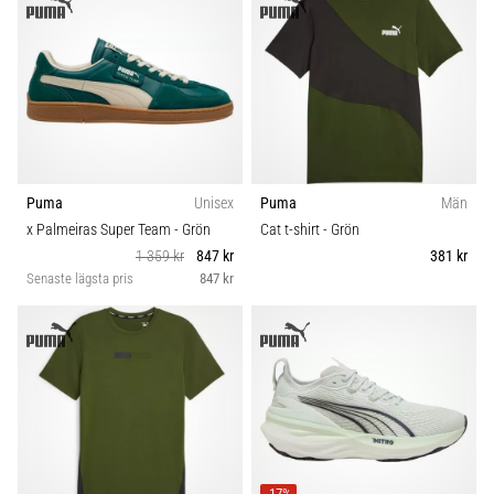
Puma
Unisex
Puma
Män
x Palmeiras Super Team
- Grön
Cat t-shirt
- Grön
1 359 kr
847 kr
381 kr
Senaste lägsta pris
847 kr
-17%