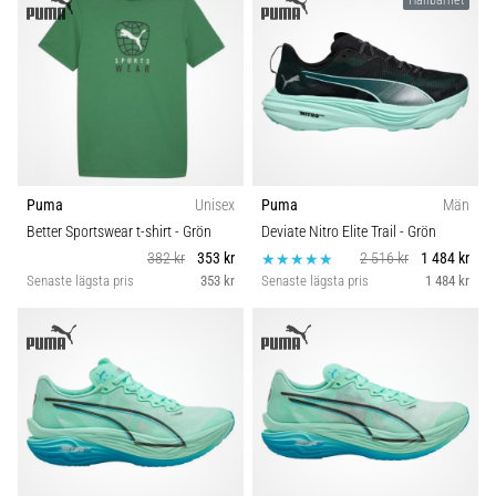
under
eller
efter
löpning?
En
av
de
vanligaste
orsakerna
Puma
Unisex
Puma
Män
är
Better Sportswear t-shirt
- Grön
Deviate Nitro Elite Trail
- Grön
plantar
382 kr
353 kr
2 516 kr
1 484 kr
fasciit.
Senaste lägsta pris
353 kr
Senaste lägsta pris
1 484 kr
Vad
beror
det…
Visa
alla
artiklar