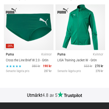
-20%
Puma
Kvinnor
Puma
Kvinnor
Cross the Line Brief W 2.0
- Grön
LIGA Training Jacket W
- Grön
380 kr
190 kr
553 kr
270 kr
Senaste lägsta pris
237 kr
Senaste lägsta pris
270 kr
Utmärkt
4.8 av 5