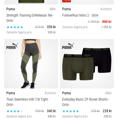
Puma
Män
Puma
Kvinnor
Strength Training DriRelease Tee
-
ForeverRun Nitro 2
- Grön
Grön
1 759 kr
880 kr
513 kr
359 kr
Senaste lägsta pris
1 055 kr
Senaste lägsta pris
359 kr
Puma
Kvinnor
Puma
Män
Train Seamless HW 7/8 Tight
-
Everyday Basic 2P Boxer Shorts
-
Grön
Grön
499 kr
340 kr
276 kr
228 kr
Senaste lägsta pris
340 kr
Senaste lägsta pris
228 kr