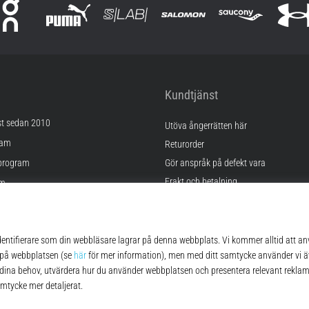
Kundtjänst
st sedan 2010
Utöva ångerrätten här
ram
Returorder
program
Gör anspråk på defekt vara
Frakt och betalning
am
Hitta rätt storlek
Kontakt
lningar
FAQ
kor
Sekretesspolicy