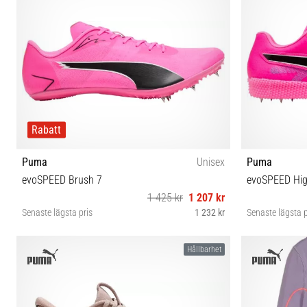
Rabatt
Puma
Unisex
Puma
evoSPEED Brush 7
evoSPEED Hig
1 425 kr
1 207 kr
Senaste lägsta pris
1 232 kr
Senaste lägsta p
38½ 40 40½ 42 42½ 43 44 44½ 45
Hållbarhet