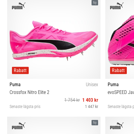
Ny
Rabatt
Rabatt
Puma
Unisex
Puma
Crossfox Nitro Elite 2
evoSPEED Jave
1 754 kr
1 403 kr
Senaste lägsta pris
1 447 kr
Senaste lägsta p
38 38½ 39 40 40½ 41 42 42½ 43 44 44½ 45 46 47
Ny