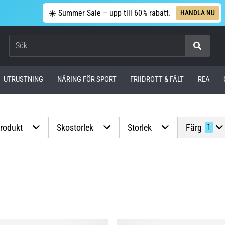
☀️ Summer Sale – upp till 60% rabatt.
HANDLA NU
Sök
UTRUSTNING
NÄRING FÖR SPORT
FRIIDROTT & FÄLT
REA
produkt
Skostorlek
Storlek
Färg
1