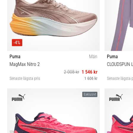
-4%
Puma
Män
Puma
MagMax Nitro 2
CLOUDSPUN L
2 008 kr
1 546 kr
Senaste lägsta pris
1 606 kr
Senaste lägsta p
42 43 44 44½ 45 46
Exklusivt