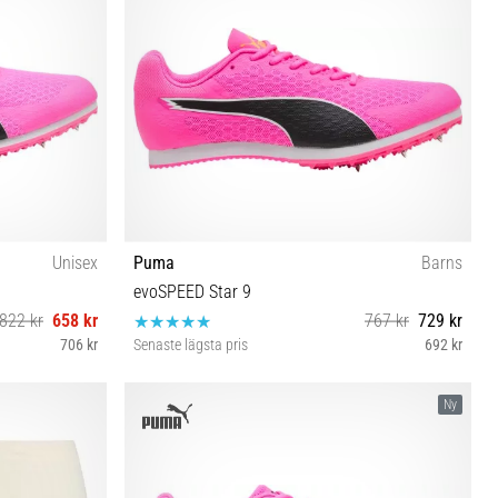
Unisex
Puma
Barns
evoSPEED Star 9
822 kr
658 kr
767 kr
729 kr
706 kr
Senaste lägsta pris
692 kr
 46 46½ 47
35½ 38 38½
Ny