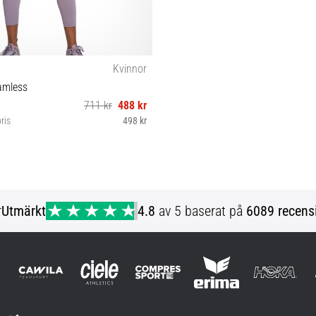
Kvinnor
amless
711 kr
488 kr
ris
498 kr
M
r
Utmärkt
4.8
av 5 baserat på
6089 recens