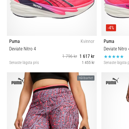
-4%
Puma
Kvinnor
Puma
Deviate Nitro 4
Deviate Nitro 
1 796 kr
1 617 kr
Senaste lägsta pris
1 455 kr
Senaste lägsta p
37 37½ 38½ 39 40 40½ 41 42
40½ 41 42 
Hållbarhet