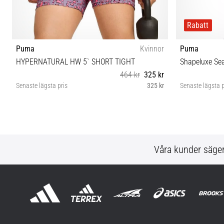
Rabatt
Puma
Kvinnor
Puma
HYPERNATURAL HW 5` SHORT TIGHT
Shapeluxe Se
464 kr
325 kr
Senaste lägsta pris
325 kr
Senaste lägsta p
XS
Våra kunder säge