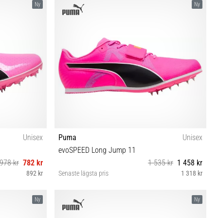
Ny
Ny
Unisex
Puma
Unisex
evoSPEED Long Jump 11
978 kr
782 kr
1 535 kr
1 458 kr
892 kr
Senaste lägsta pris
1 318 kr
 46 46½
40½ 42 42½ 43 44 44½ 46 46½ 47
Ny
Ny