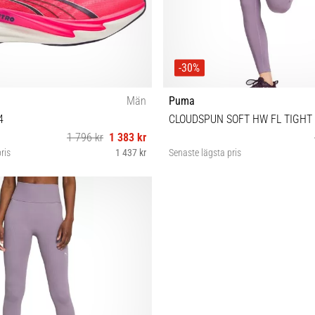
-30%
Män
Puma
4
CLOUDSPUN SOFT HW FL TIGHT
1 796 kr
1 383 kr
ris
1 437 kr
Senaste lägsta pris
42½ 43 44 44½ 45 46 46½ 47 48½
XS M