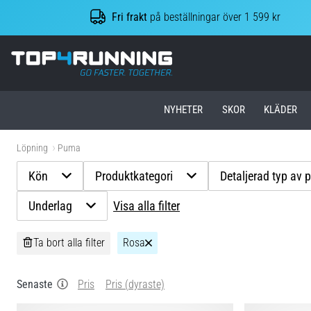
Fri frakt
på beställningar över 1 599 kr
Top4Running.se
NYHETER
SKOR
KLÄDER
Löpning
Puma
Kön
Produktkategori
Detaljerad typ av 
Underlag
Visa alla filter
Ta bort alla filter
Rosa
Senaste
Pris
Pris (dyraste)