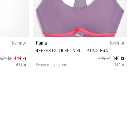
Kvinnor
Puma
Kvinnor
4KEEPS CLOUDSPUN SCULPTING BRA
634 kr
444 kr
499 kr
340 kr
634 kr
Senaste lägsta pris
340 kr
XS