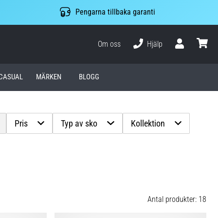
Pengarna tillbaka garanti
Om oss
Hjälp
varuko
CASUAL
MÄRKEN
BLOGG
Pris
Typ av sko
Kollektion
Antal produkter: 18