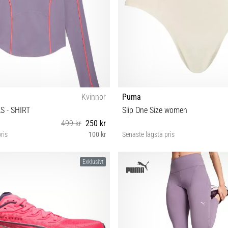
Kvinnor
Puma
S - SHIRT
Slip One Size women
499 kr
250 kr
ris
100 kr
Senaste lägsta pris
M
Universell storlek
Exklusivt