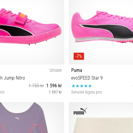
-7%
Unisex
Puma
h Jump Nitro
evoSPEED Star 9
1 750 kr
1 596 kr
ris
1 597 kr
Senaste lägsta pris
38 38½ 41 44 44½ 48½
40 40½ 41 42 42½ 43 44 44½ 45