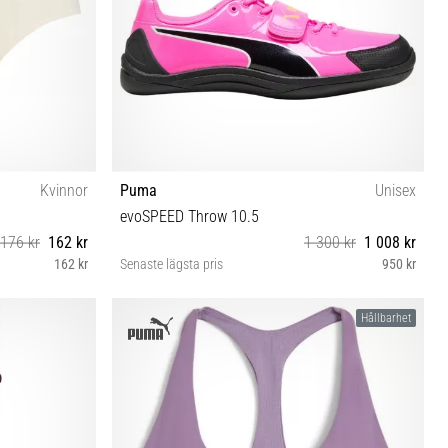
Kvinnor
Puma
Unisex
evoSPEED Throw 10.5
176 kr
162 kr
1 300 kr
1 008 kr
162 kr
Senaste lägsta pris
950 kr
44 44½
Hållbarhet