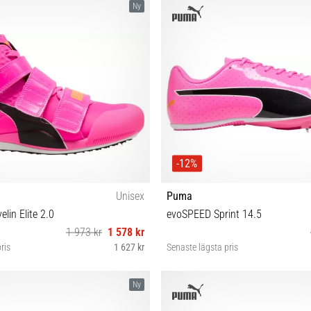
Ny
-12%
Unisex
Puma
lin Elite 2.0
evoSPEED Sprint 14.5
1 973 kr
1 578 kr
ris
1 627 kr
Senaste lägsta pris
42½ 43 44 44½ 45 46
40 40½ 41 42 42½ 43 44 44½
Ny