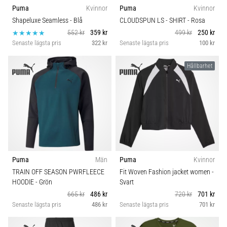
Vilka
Puma
Kvinnor
Puma
Kvinnor
Komfort och dämpning
är
Shapeluxe Seamless
- Blå
CLOUDSPUN LS - SHIRT
- Rosa
de
552 kr
359 kr
499 kr
250 kr
vanligaste…
Skobredd
Senaste lägsta pris
322 kr
Senaste lägsta pris
100 kr
Hållbarhet
5. 8. 2026
BH stöd
•
8 min. läsning
Plantar
fasciit:
Symptom,
orsaker
och
Puma
Män
Puma
Kvinnor
behandling
TRAIN OFF SEASON PWRFLEECE
Fit Woven Fashion jacket women
-
HOODIE
- Grön
Svart
Upplever
du
665 kr
486 kr
720 kr
701 kr
skarp
Senaste lägsta pris
486 kr
Senaste lägsta pris
701 kr
hälsmärta