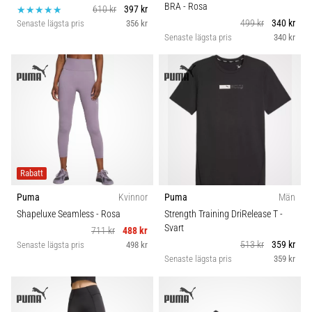
BRA
- Rosa
610 kr
397 kr
499 kr
340 kr
Senaste lägsta pris
356 kr
Senaste lägsta pris
340 kr
Rabatt
Puma
Kvinnor
Puma
Män
Shapeluxe Seamless
- Rosa
Strength Training DriRelease T
-
Svart
711 kr
488 kr
513 kr
359 kr
Senaste lägsta pris
498 kr
Senaste lägsta pris
359 kr