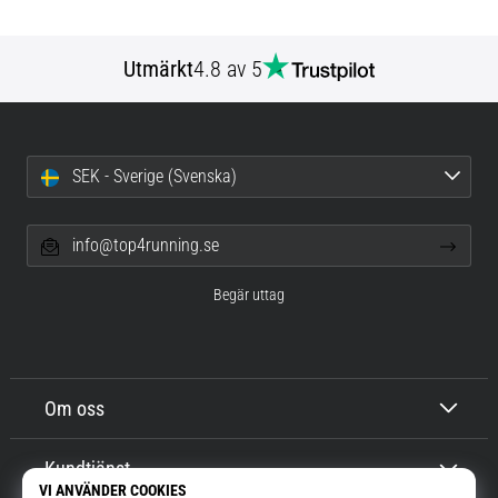
Utmärkt
4.8 av 5
SEK - Sverige (Svenska)
info@top4running.se
Begär uttag
Om oss
Kundtjänst