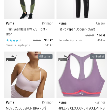
Puma
Kvinnor
Puma
Unisex
Train Seamless HW 7/8 Tight
-
Fit Polyspan Jogger
- Svart
Grön
550 kr
414 kr
499 kr
340 kr
Senaste lägsta pris
414 kr
Senaste lägsta pris
340 kr
Hållbarhet
Hållbarhet
Puma
Kvinnor
Puma
Kvinnor
MOVE CLOUDSPUN BRA
- Grå
4KEEPS CLOUDSPUN SCULPTING