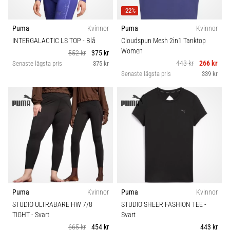
-22%
Puma
Kvinnor
Puma
Kvinnor
INTERGALACTIC LS TOP
- Blå
Cloudspun Mesh 2in1 Tanktop
Women
552 kr
375 kr
443 kr
266 kr
Senaste lägsta pris
375 kr
Senaste lägsta pris
339 kr
Puma
Kvinnor
Puma
Kvinnor
STUDIO ULTRABARE HW 7/8
STUDIO SHEER FASHION TEE
-
TIGHT
- Svart
Svart
665 kr
454 kr
443 kr