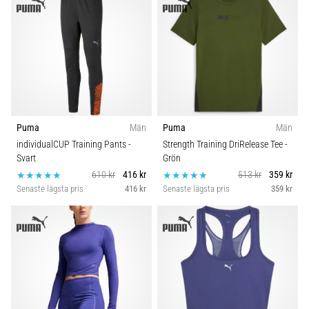
under
eller
efter
löpning?
En
av
de
vanligaste
orsakerna
Puma
Män
Puma
Män
är
individualCUP Training Pants
-
Strength Training DriRelease Tee
-
plantar
Svart
Grön
fasciit.
610 kr
416 kr
513 kr
359 kr
Vad
Senaste lägsta pris
416 kr
Senaste lägsta pris
359 kr
beror
det…
Visa
alla
artiklar