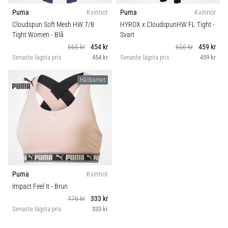
Puma
Kvinnor
Puma
Kvinnor
Cloudspun Soft Mesh HW 7/8
HYROX x CloudspunHW FL Tight
-
Tight Women
- Blå
Svart
665 kr
454 kr
656 kr
459 kr
Senaste lägsta pris
454 kr
Senaste lägsta pris
459 kr
Hållbarhet
Puma
Kvinnor
Impact Feel It
- Brun
476 kr
333 kr
Senaste lägsta pris
333 kr