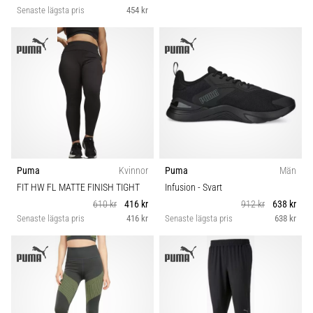
Senaste lägsta pris
454 kr
Puma
Kvinnor
Puma
Män
FIT HW FL MATTE FINISH TIGHT
Infusion
- Svart
610 kr
416 kr
912 kr
638 kr
Senaste lägsta pris
416 kr
Senaste lägsta pris
638 kr