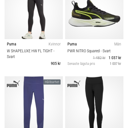
Puma
Kvinnor
Puma
Män
W SHAPELUXE HW FL TIGHT
-
PWR NITRO Squared
- Svart
Svart
1 482 kr
1 037 kr
905 kr
Senaste lägsta pris
1 037 kr
Hållbarhet