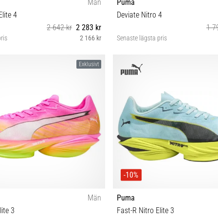
Män
Puma
lite 4
Deviate Nitro 4
2 642 kr
2 283 kr
1 7
ris
2 166 kr
Senaste lägsta pris
42½ 43 44 44½ 45 46 46½ 47
38½ 39 40 40½
Exklusivt
-10%
Män
Puma
lite 3
Fast-R Nitro Elite 3