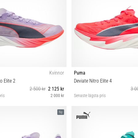
Kvinnor
Puma
 Elite 2
Deviate Nitro Elite 4
2 500 kr
2 125 kr
3 0
ris
2 000 kr
Senaste lägsta pris
38½ 39 40 40½ 41 42 42½
37½ 38 38½ 39 40 40½ 41 
Ny