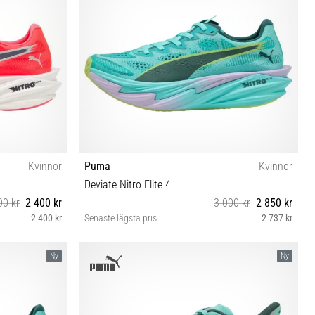
Kvinnor
Puma
Kvinnor
Deviate Nitro Elite 4
00 kr
2 400 kr
3 000 kr
2 850 kr
2 400 kr
Senaste lägsta pris
2 737 kr
42 42½
38½ 39 40½ 42
Ny
Ny