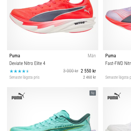
Puma
Män
Puma
Deviate Nitro Elite 4
Fast-FWD Nitro
3 000 kr
2 550 kr
Senaste lägsta pris
2 460 kr
Senaste lägsta p
41 42 42½ 43 44 44½ 45 46 46½ 47
41 42 
Ny