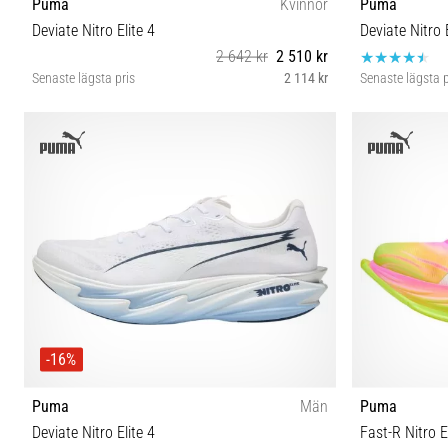
Puma
Kvinnor
Puma
Deviate Nitro Elite 4
Deviate Nitro E
2 642 kr
2 510 kr
Senaste lägsta pris
2 114 kr
Senaste lägsta p
37½ 38 38½ 39 40½ 42 42½
41 42 
-16%
Puma
Män
Puma
Deviate Nitro Elite 4
Fast-R Nitro E