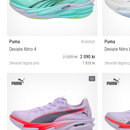
Puma
Kvinnor
Puma
Deviate Nitro 4
Deviate Nitro E
2 200 kr
2 090 kr
Senaste lägsta pris
1 826 kr
Senaste lägsta p
38 40 40½ 42 42½
Ny