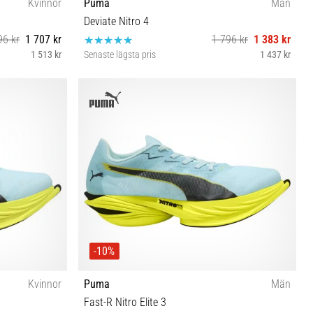
Kvinnor
Puma
Män
Deviate Nitro 4
96 kr
1 707 kr
1 796 kr
1 383 kr
1 513 kr
Senaste lägsta pris
1 437 kr
41 42 42½ 43 44 44½ 45 46 46½ 47
-10%
Kvinnor
Puma
Män
Fast-R Nitro Elite 3