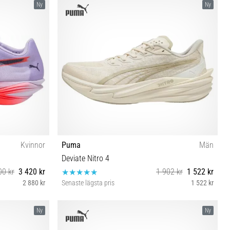
Ny
Ny
Kvinnor
Puma
Män
Deviate Nitro 4
00 kr
3 420 kr
1 902 kr
1 522 kr
2 880 kr
Senaste lägsta pris
1 522 kr
2
42½ 43 44 44½ 45 46
Ny
Ny