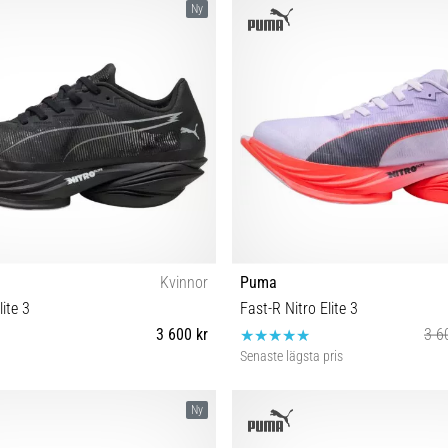
Ny
Kvinnor
Puma
lite 3
Fast-R Nitro Elite 3
3 600 kr
3 6
Senaste lägsta pris
38 38½ 39 40½ 41
37½ 38 38½ 40½ 41 4
Ny