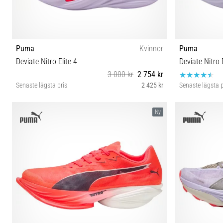
Puma
Kvinnor
Puma
Deviate Nitro Elite 4
Deviate Nitro E
3 000 kr
2 754 kr
Senaste lägsta pris
2 425 kr
Senaste lägsta p
38 38½ 39 40 40½ 41 42 42½
42 4
Ny