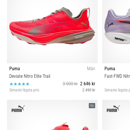
Puma
Män
Puma
Deviate Nitro Elite Trail
Fast-FWD Nitro
3 000 kr
2 646 kr
Senaste lägsta pris
2 490 kr
Senaste lägsta p
42 42½ 43 44 44½ 45 46 48½
38 
Ny