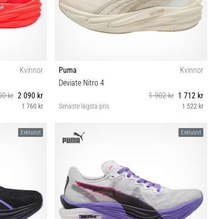
Kvinnor
Puma
Kvinnor
Deviate Nitro 4
00 kr
2 090 kr
1 902 kr
1 712 kr
1 760 kr
Senaste lägsta pris
1 522 kr
37 37½ 38 38½ 39 40 40½
Exklusivt
Exklusivt