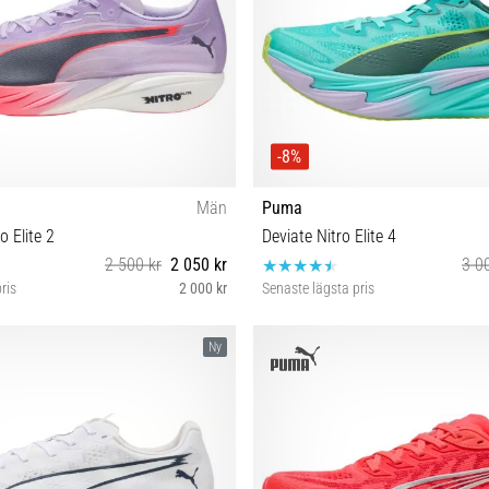
-8%
Män
Puma
 Elite 2
Deviate Nitro Elite 4
2 500 kr
2 050 kr
3 0
ris
2 000 kr
Senaste lägsta pris
42½ 43 44 44½ 45 46 47 48½
41 42 44 44½ 45 47
Ny