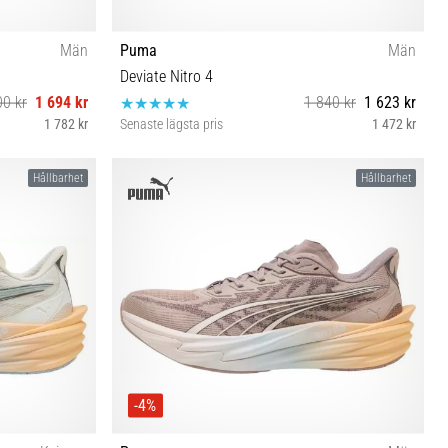
Män
Puma
Män
Deviate Nitro 4
00 kr
1 694 kr
1 840 kr
1 623 kr
1 782 kr
Senaste lägsta pris
1 472 kr
42½ 43 44½ 45 47
Hållbarhet
Hållbarhet
-4%