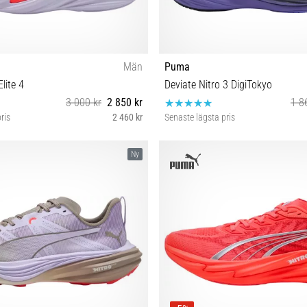
Män
Puma
lite 4
Deviate Nitro 3 DigiTokyo
3 000 kr
2 850 kr
1 8
ris
2 460 kr
Senaste lägsta pris
2½ 43 44 44½ 45 46 47 48½
40 41 42 42½ 45 46½
Ny