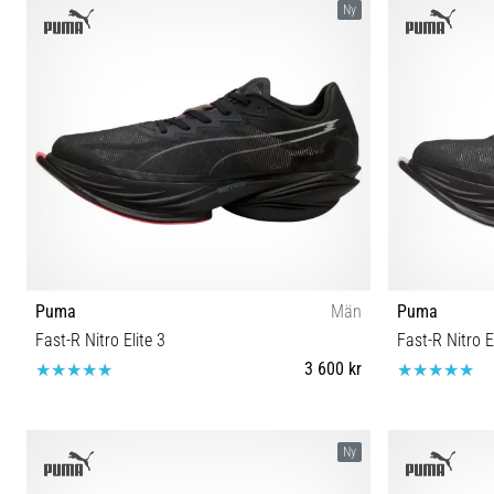
Ny
Puma
Män
Puma
Fast-R Nitro Elite 3
Fast-R Nitro E
3 600 kr
41 42 42½ 43 44 44½ 45 46 47
Ny