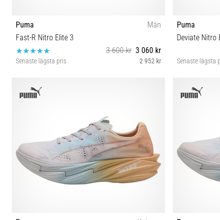
Puma
Män
Puma
Fast-R Nitro Elite 3
Deviate Nitro E
3 600 kr
3 060 kr
Senaste lägsta pris
2 952 kr
Senaste lägsta p
41 42 42½ 43 44 44½ 45 46 47 48½
3