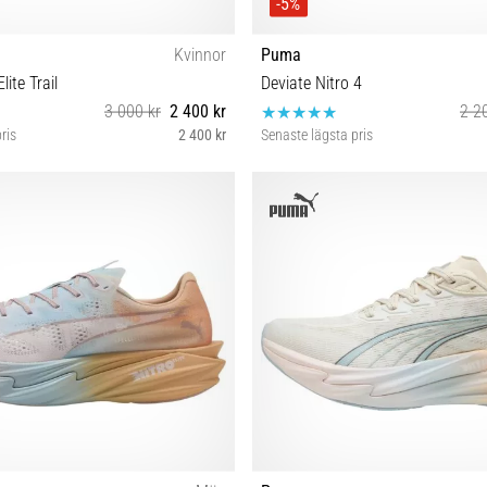
-5%
Kvinnor
Puma
lite Trail
Deviate Nitro 4
3 000 kr
2 400 kr
2 2
ris
2 400 kr
Senaste lägsta pris
7½ 38 38½ 39 40 40½ 41
42½ 43 44½ 45 46