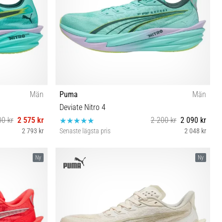
Män
Puma
Män
Deviate Nitro 4
00 kr
2 575 kr
2 200 kr
2 090 kr
2 793 kr
Senaste lägsta pris
2 048 kr
41 42 42½ 43 46 46½ 47
Ny
Ny