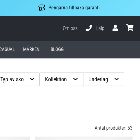
Pengarna tillbaka garanti
Om oss
Hjälp
varuko
CASUAL
MÄRKEN
BLOGG
Typ av sko
Kollektion
Underlag
Antal produkter: 53