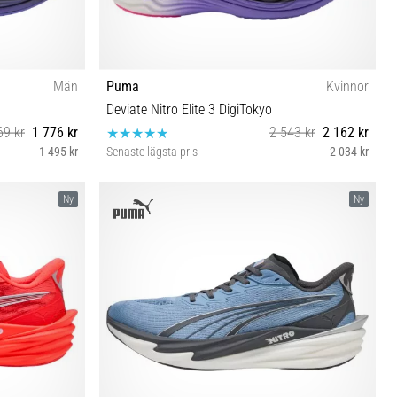
Män
Puma
Kvinnor
Deviate Nitro Elite 3 DigiTokyo
69 kr
1 776 kr
2 543 kr
2 162 kr
1 495 kr
Senaste lägsta pris
2 034 kr
37½ 38½ 39 40 40½ 41
Ny
Ny