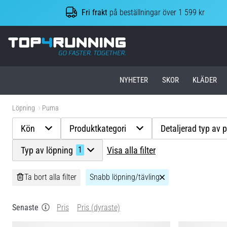
Fri frakt
på beställningar över 1 599 kr
Top4Running.se
NYHETER
SKOR
KLÄDER
Löpning
Puma
Kön
Produktkategori
Detaljerad typ av 
Typ av löpning
Visa alla filter
1
Ta bort alla filter
Snabb löpning/tävling
Senaste
Pris
Pris (dyraste)