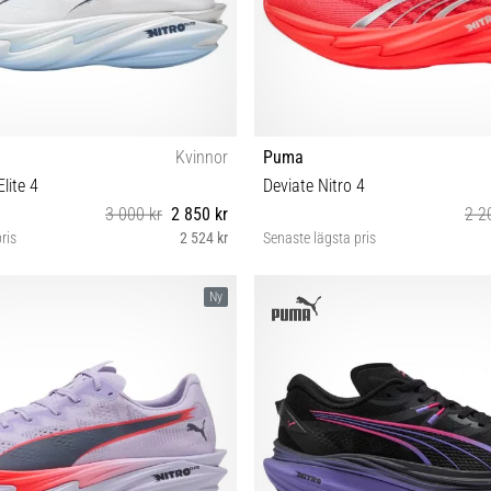
Kvinnor
Puma
lite 4
Deviate Nitro 4
3 000 kr
2 850 kr
2 2
ris
2 524 kr
Senaste lägsta pris
38 40 40½ 41
38 38½ 40 41
Ny