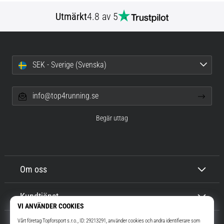
Utmärkt
4.8 av 5
SEK - Sverige (Svenska)
info@top4running.se
Begär uttag
Om oss
Kundtjänst