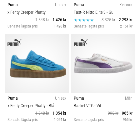
Puma
Unisex
Puma
Kvinnor
x Fenty Creeper Phatty
Fast-R Nitro Elite 3
- Gul
1 548 kr
1 426 kr
3 325 kr
2 293 kr
Senaste lägsta pris
1 426 kr
Senaste lägsta pris
2 161 kr
Puma
Unisex
Puma
Män
x Fenty Creeper Phatty
- Blå
Basket VTG
- Vit
1 548 kr
1 054 kr
995 kr
965 kr
Senaste lägsta pris
1 054 kr
Senaste lägsta pris
965 kr