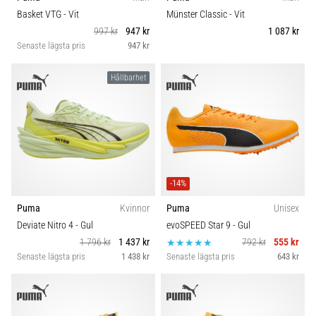
riktningsförändringar.
Idrottsgren
Basket VTG
- Vit
Münster Classic
- Vit
Hur
997 kr
947 kr
1 087 kr
utförs
Senaste lägsta pris
947 kr
det
Kategori
korrekt,
var
Hållbarhet
används
Hållbarhet
det…
Komfort och dämpning
6. 8. 2026
•
Skobredd
9 min. läsning
-14%
Löparknä:
Puma
Kvinnor
Puma
Unisex
Carbon
Orsaker,
Deviate Nitro 4
- Gul
evoSPEED Star 9
- Gul
behandling
1 796 kr
1 437 kr
792 kr
555 kr
och
Senaste lägsta pris
1 438 kr
Senaste lägsta pris
643 kr
förebyggande
åtgärder
Löparknä,