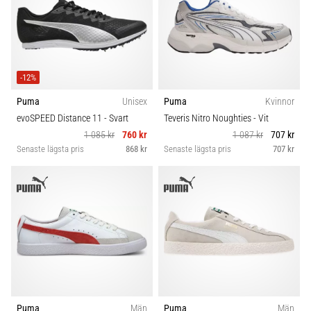
Blixtsnabb
Pris
löpning
och
Typ av sko
beeptest:
Vad
-12%
Kollektion
är
de
Puma
Unisex
Puma
Kvinnor
och
evoSPEED Distance 11
- Svart
Teveris Nitro Noughties
- Vit
Underlag
hur
1 085 kr
760 kr
1 087 kr
707 kr
Senaste lägsta pris
868 kr
Senaste lägsta pris
707 kr
genomförs
Typ av löpning
de?
I
Modell
praktiken
testar
shuttle
Typ av spiksko
run
snabbhet,
smidighet
Distans
och
Puma
Män
Puma
Män