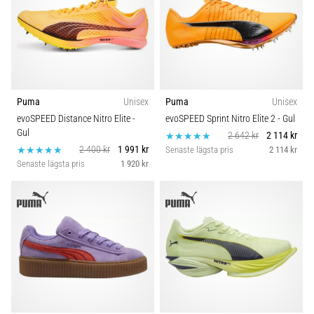
även
känt
som
iliotibialbandssyndrom
(ITBS),
är
Puma
Unisex
Puma
Unisex
ett
mycket
evoSPEED Distance Nitro Elite
-
evoSPEED Sprint Nitro Elite 2
- Gul
Gul
vanligt
2 642 kr
2 114 kr
hälsoproblem
2 400 kr
1 991 kr
Senaste lägsta pris
2 114 kr
som
Senaste lägsta pris
1 920 kr
löpare
drabbas
av.
Vad…
Visa
alla
artiklar