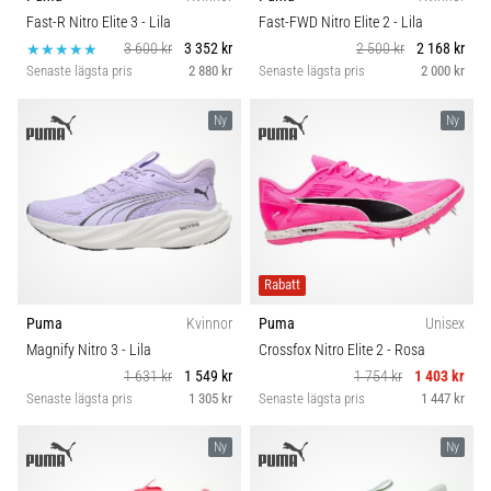
riktningsförändringar.
Kategori
Fast-R Nitro Elite 3
- Lila
Fast-FWD Nitro Elite 2
- Lila
Hur
3 600 kr
3 352 kr
2 500 kr
2 168 kr
utförs
Senaste lägsta pris
2 880 kr
Senaste lägsta pris
2 000 kr
det
Hållbarhet
korrekt,
var
Ny
Ny
används
Säsong
det…
Komfort och dämpning
6. 8. 2026
•
Skobredd
9 min. läsning
Rabatt
Löparknä:
Puma
Kvinnor
Puma
Unisex
Carbon
Orsaker,
Magnify Nitro 3
- Lila
Crossfox Nitro Elite 2
- Rosa
behandling
1 631 kr
1 549 kr
1 754 kr
1 403 kr
och
Senaste lägsta pris
1 305 kr
Senaste lägsta pris
1 447 kr
förebyggande
åtgärder
Ny
Ny
Löparknä,