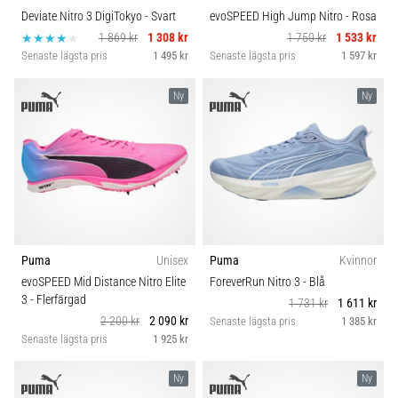
Deviate Nitro 3 DigiTokyo
- Svart
evoSPEED High Jump Nitro
- Rosa
1 869 kr
1 308 kr
1 750 kr
1 533 kr
Senaste lägsta pris
1 495 kr
Senaste lägsta pris
1 597 kr
Ny
Ny
Puma
Unisex
Puma
Kvinnor
evoSPEED Mid Distance Nitro Elite
ForeverRun Nitro 3
- Blå
3
- Flerfärgad
1 731 kr
1 611 kr
2 200 kr
2 090 kr
Senaste lägsta pris
1 385 kr
Senaste lägsta pris
1 925 kr
Ny
Ny