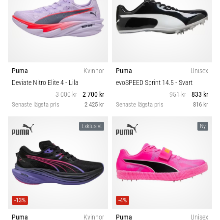
Puma
Kvinnor
Puma
Unisex
Deviate Nitro Elite 4
- Lila
evoSPEED Sprint 14.5
- Svart
3 000 kr
2 700 kr
951 kr
833 kr
Senaste lägsta pris
2 425 kr
Senaste lägsta pris
816 kr
Exklusivt
Ny
-13%
-4%
Puma
Kvinnor
Puma
Unisex