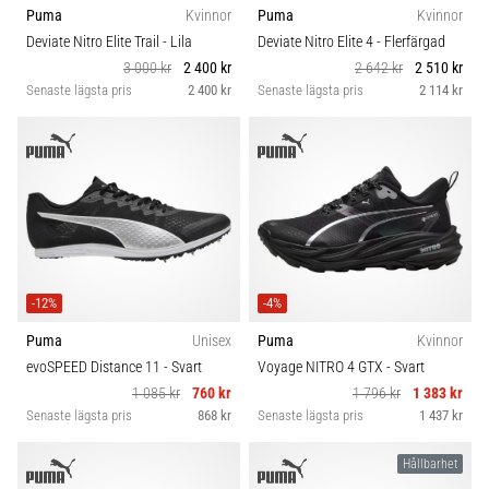
Puma
Kvinnor
Puma
Kvinnor
Deviate Nitro Elite Trail
- Lila
Deviate Nitro Elite 4
- Flerfärgad
3 000 kr
2 400 kr
2 642 kr
2 510 kr
Senaste lägsta pris
2 400 kr
Senaste lägsta pris
2 114 kr
-12%
-4%
Puma
Unisex
Puma
Kvinnor
evoSPEED Distance 11
- Svart
Voyage NITRO 4 GTX
- Svart
1 085 kr
760 kr
1 796 kr
1 383 kr
Senaste lägsta pris
868 kr
Senaste lägsta pris
1 437 kr
Hållbarhet