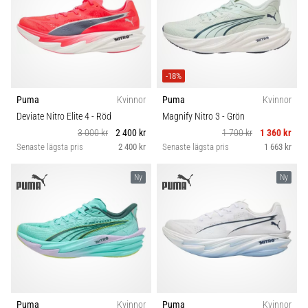
även
känt
som
iliotibialbandssyndrom
(ITBS),
-18%
är
Puma
Kvinnor
Puma
Kvinnor
ett
mycket
Deviate Nitro Elite 4
- Röd
Magnify Nitro 3
- Grön
vanligt
3 000 kr
2 400 kr
1 700 kr
1 360 kr
hälsoproblem
Senaste lägsta pris
2 400 kr
Senaste lägsta pris
1 663 kr
som
löpare
Ny
Ny
drabbas
av.
Vad…
Visa
alla
artiklar
Puma
Kvinnor
Puma
Kvinnor