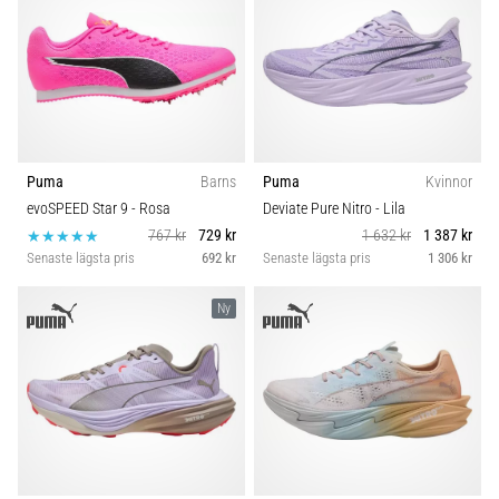
Puma
Barns
Puma
Kvinnor
evoSPEED Star 9
- Rosa
Deviate Pure Nitro
- Lila
767 kr
729 kr
1 632 kr
1 387 kr
Senaste lägsta pris
692 kr
Senaste lägsta pris
1 306 kr
Ny