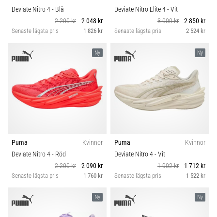
Deviate Nitro 4
- Blå
Deviate Nitro Elite 4
- Vit
2 200 kr
2 048 kr
3 000 kr
2 850 kr
Senaste lägsta pris
1 826 kr
Senaste lägsta pris
2 524 kr
Ny
Ny
Puma
Kvinnor
Puma
Kvinnor
Deviate Nitro 4
- Röd
Deviate Nitro 4
- Vit
2 200 kr
2 090 kr
1 902 kr
1 712 kr
Senaste lägsta pris
1 760 kr
Senaste lägsta pris
1 522 kr
Ny
Ny