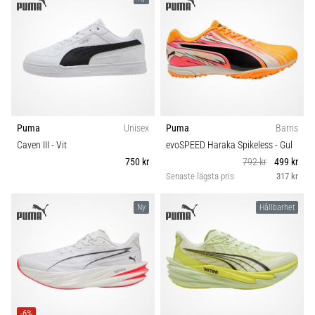
Puma
Unisex
Puma
Barns
Caven III
- Vit
evoSPEED Haraka Spikeless
- Gul
750 kr
792 kr
499 kr
Senaste lägsta pris
317 kr
Ny
Hållbarhet
-6%