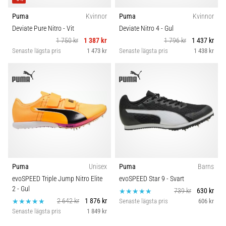
Puma
Kvinnor
Puma
Kvinnor
Deviate Pure Nitro
- Vit
Deviate Nitro 4
- Gul
1 750 kr
1 387 kr
1 796 kr
1 437 kr
Senaste lägsta pris
1 473 kr
Senaste lägsta pris
1 438 kr
Puma
Unisex
Puma
Barns
evoSPEED Triple Jump Nitro Elite
evoSPEED Star 9
- Svart
2
- Gul
739 kr
630 kr
2 642 kr
1 876 kr
Senaste lägsta pris
606 kr
Senaste lägsta pris
1 849 kr