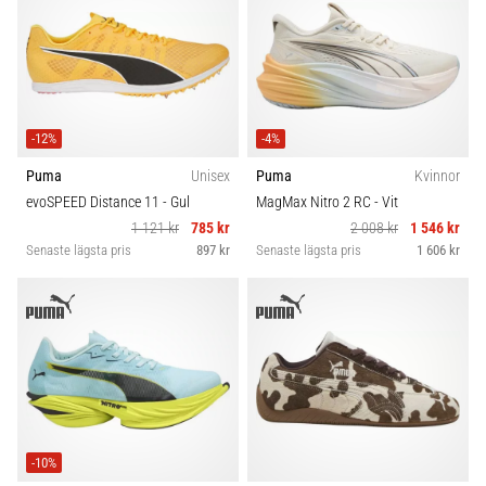
-12%
-4%
Puma
Unisex
Puma
Kvinnor
evoSPEED Distance 11
- Gul
MagMax Nitro 2 RC
- Vit
1 121 kr
785 kr
2 008 kr
1 546 kr
Senaste lägsta pris
897 kr
Senaste lägsta pris
1 606 kr
-10%