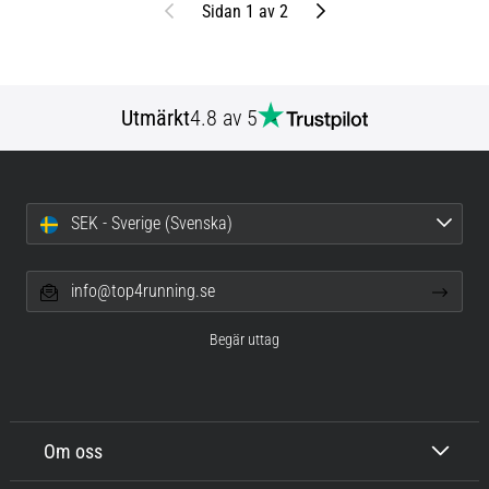
Föregående
Nästa
Sidan 1 av 2
Utmärkt
4.8 av 5
SEK - Sverige (Svenska)
info@top4running.se
Begär uttag
Om oss