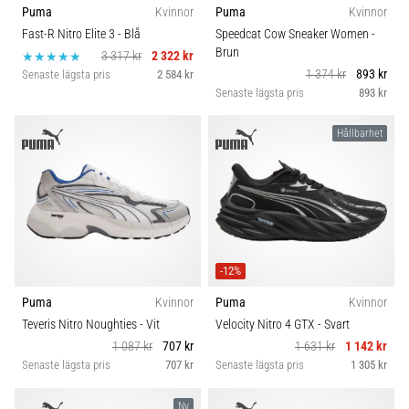
Puma
Kvinnor
Puma
Kvinnor
Fast-R Nitro Elite 3
- Blå
Speedcat Cow Sneaker Women
-
Brun
3 317 kr
2 322 kr
1 374 kr
893 kr
Senaste lägsta pris
2 584 kr
Senaste lägsta pris
893 kr
Hållbarhet
-12%
Puma
Kvinnor
Puma
Kvinnor
Teveris Nitro Noughties
- Vit
Velocity Nitro 4 GTX
- Svart
1 087 kr
707 kr
1 631 kr
1 142 kr
Senaste lägsta pris
707 kr
Senaste lägsta pris
1 305 kr
Ny