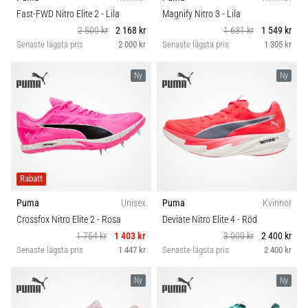
riktningsförändringar.
Kategori
Fast-FWD Nitro Elite 2
- Lila
Magnify Nitro 3
- Lila
Hur
2 500 kr
2 168 kr
1 631 kr
1 549 kr
utförs
Senaste lägsta pris
2 000 kr
Senaste lägsta pris
1 305 kr
det
Hållbarhet
korrekt,
var
Ny
Ny
används
Säsong
det…
Komfort och dämpning
6. 8. 2026
•
Skobredd
9 min. läsning
Rabatt
Löparknä:
Puma
Unisex
Puma
Kvinnor
Carbon
Orsaker,
Crossfox Nitro Elite 2
- Rosa
Deviate Nitro Elite 4
- Röd
behandling
1 754 kr
1 403 kr
3 000 kr
2 400 kr
och
Senaste lägsta pris
1 447 kr
Senaste lägsta pris
2 400 kr
förebyggande
åtgärder
Ny
Ny
Löparknä,