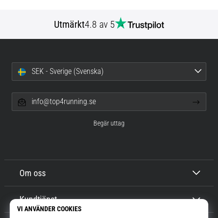
Utmärkt
4.8 av 5
SEK - Sverige (Svenska)
info@top4running.se
Begär uttag
Om oss
Kundtjänst