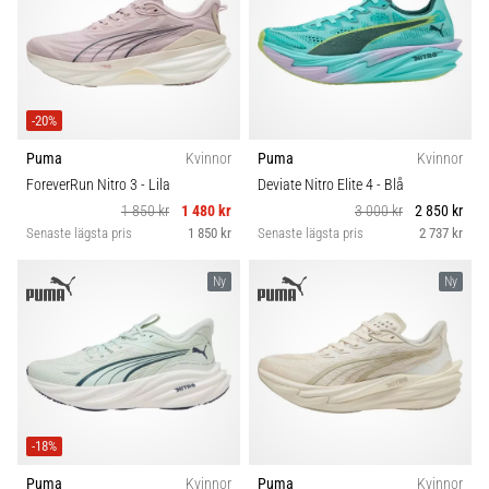
även
känt
som
iliotibialbandssyndrom
(ITBS),
-20%
är
Puma
Kvinnor
Puma
Kvinnor
ett
mycket
ForeverRun Nitro 3
- Lila
Deviate Nitro Elite 4
- Blå
vanligt
1 850 kr
1 480 kr
3 000 kr
2 850 kr
hälsoproblem
Senaste lägsta pris
1 850 kr
Senaste lägsta pris
2 737 kr
som
löpare
Ny
Ny
drabbas
av.
Vad…
Visa
-18%
alla
artiklar
Puma
Kvinnor
Puma
Kvinnor