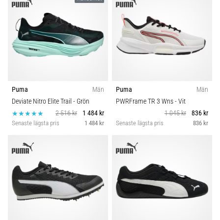
Puma
Män
Puma
Män
Deviate Nitro Elite Trail
- Grön
PWRFrame TR 3 Wns
- Vit
2 516 kr
1 484 kr
1 045 kr
836 kr
Senaste lägsta pris
1 484 kr
Senaste lägsta pris
836 kr