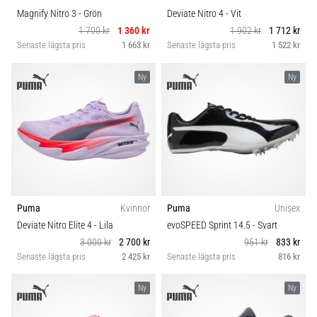
Magnify Nitro 3
- Grön
Deviate Nitro 4
- Vit
1 700 kr
1 360 kr
1 902 kr
1 712 kr
Senaste lägsta pris
1 663 kr
Senaste lägsta pris
1 522 kr
Ny
Ny
Puma
Kvinnor
Puma
Unisex
Deviate Nitro Elite 4
- Lila
evoSPEED Sprint 14.5
- Svart
3 000 kr
2 700 kr
951 kr
833 kr
Senaste lägsta pris
2 425 kr
Senaste lägsta pris
816 kr
Ny
Ny