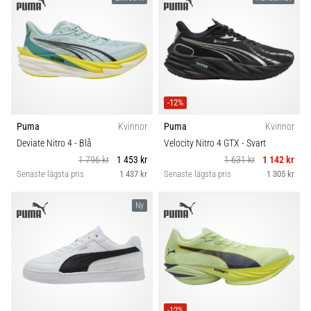
-12%
Puma
Kvinnor
Puma
Kvinnor
Deviate Nitro 4
- Blå
Velocity Nitro 4 GTX
- Svart
1 796 kr
1 453 kr
1 631 kr
1 142 kr
Senaste lägsta pris
1 437 kr
Senaste lägsta pris
1 305 kr
Ny
-12%