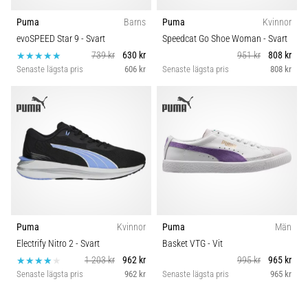
Puma
Barns
Puma
Kvinnor
evoSPEED Star 9
- Svart
Speedcat Go Shoe Woman
- Svart
739 kr
630 kr
951 kr
808 kr
Senaste lägsta pris
606 kr
Senaste lägsta pris
808 kr
Puma
Kvinnor
Puma
Män
Electrify Nitro 2
- Svart
Basket VTG
- Vit
1 203 kr
962 kr
995 kr
965 kr
Senaste lägsta pris
962 kr
Senaste lägsta pris
965 kr