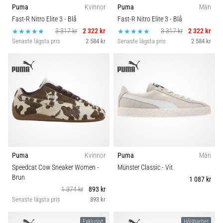
Puma
Kvinnor
Puma
Män
Fast-R Nitro Elite 3
- Blå
Fast-R Nitro Elite 3
- Blå
3 317 kr
2 322 kr
3 317 kr
2 322 kr
Senaste lägsta pris
2 584 kr
Senaste lägsta pris
2 584 kr
Puma
Kvinnor
Puma
Män
Speedcat Cow Sneaker Women
-
Münster Classic
- Vit
Brun
1 087 kr
1 374 kr
893 kr
Senaste lägsta pris
893 kr
Exklusivt
Hållbarhet