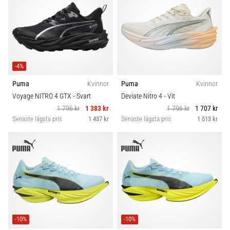
-4%
Puma
Kvinnor
Puma
Kvinnor
Voyage NITRO 4 GTX
- Svart
Deviate Nitro 4
- Vit
1 796 kr
1 383 kr
1 796 kr
1 707 kr
Senaste lägsta pris
1 437 kr
Senaste lägsta pris
1 513 kr
-10%
-10%