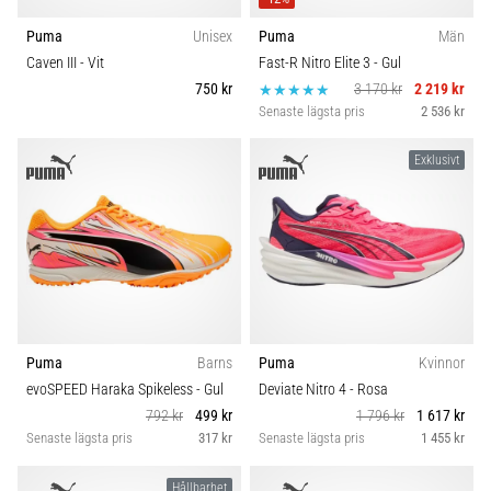
Puma
Unisex
Puma
Män
Caven III
- Vit
Fast-R Nitro Elite 3
- Gul
750 kr
3 170 kr
2 219 kr
Senaste lägsta pris
2 536 kr
Exklusivt
Puma
Barns
Puma
Kvinnor
evoSPEED Haraka Spikeless
- Gul
Deviate Nitro 4
- Rosa
792 kr
499 kr
1 796 kr
1 617 kr
Senaste lägsta pris
317 kr
Senaste lägsta pris
1 455 kr
Hållbarhet