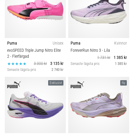
Puma
Unisex
Puma
Kvinnor
evoSPEED Triple Jump Nitro Elite
ForeverRun Nitro 3
- Lila
2
- Flerfärgad
1 731 kr
1 385 kr
3 300 kr
3 135 kr
Senaste lägsta pris
1 385 kr
Senaste lägsta pris
2 740 kr
Exklusivt
Ny