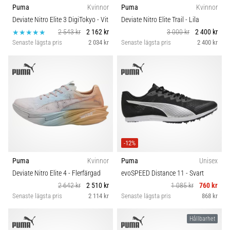
Puma
Kvinnor
Puma
Kvinnor
Deviate Nitro Elite 3 DigiTokyo
- Vit
Deviate Nitro Elite Trail
- Lila
2 543 kr
2 162 kr
3 000 kr
2 400 kr
Senaste lägsta pris
2 034 kr
Senaste lägsta pris
2 400 kr
-12%
Puma
Kvinnor
Puma
Unisex
Deviate Nitro Elite 4
- Flerfärgad
evoSPEED Distance 11
- Svart
2 642 kr
2 510 kr
1 085 kr
760 kr
Senaste lägsta pris
2 114 kr
Senaste lägsta pris
868 kr
Hållbarhet