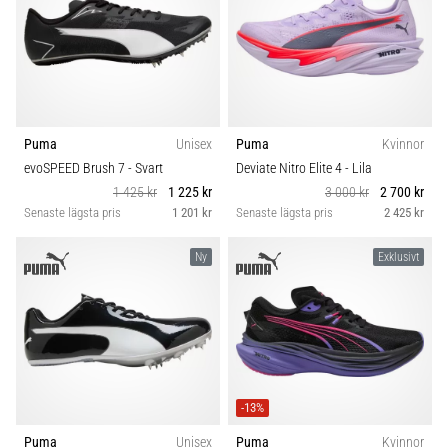
Puma
Unisex
Puma
Kvinnor
evoSPEED Brush 7
- Svart
Deviate Nitro Elite 4
- Lila
1 425 kr
1 225 kr
3 000 kr
2 700 kr
Senaste lägsta pris
1 201 kr
Senaste lägsta pris
2 425 kr
Ny
Exklusivt
-13%
Puma
Unisex
Puma
Kvinnor