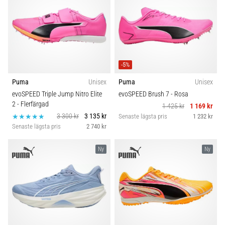
-5%
Puma
Unisex
Puma
Unisex
evoSPEED Triple Jump Nitro Elite
evoSPEED Brush 7
- Rosa
2
- Flerfärgad
1 425 kr
1 169 kr
3 300 kr
3 135 kr
Senaste lägsta pris
1 232 kr
Senaste lägsta pris
2 740 kr
Ny
Ny