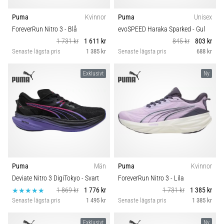
Puma
Kvinnor
Puma
Unisex
ForeverRun Nitro 3
- Blå
evoSPEED Haraka Sparked
- Gul
1 731 kr
1 611 kr
845 kr
803 kr
Senaste lägsta pris
1 385 kr
Senaste lägsta pris
688 kr
Exklusivt
Ny
Puma
Män
Puma
Kvinnor
Deviate Nitro 3 DigiTokyo
- Svart
ForeverRun Nitro 3
- Lila
1 869 kr
1 776 kr
1 731 kr
1 385 kr
Senaste lägsta pris
1 495 kr
Senaste lägsta pris
1 385 kr
Exklusivt
Ny