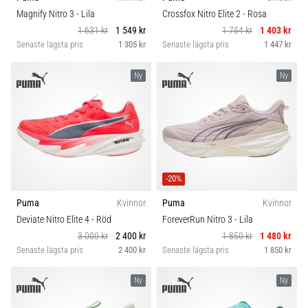
riktningsförändringar.
Kategori
Magnify Nitro 3
- Lila
Crossfox Nitro Elite 2
- Rosa
Hur
1 631 kr
1 549 kr
1 754 kr
1 403 kr
utförs
Senaste lägsta pris
1 305 kr
Senaste lägsta pris
1 447 kr
det
Hållbarhet
korrekt,
var
Ny
Ny
används
Säsong
det…
Komfort och dämpning
6. 8. 2026
•
Skobredd
9 min. läsning
-20%
Löparknä:
Puma
Kvinnor
Puma
Kvinnor
Carbon
Orsaker,
Deviate Nitro Elite 4
- Röd
ForeverRun Nitro 3
- Lila
behandling
3 000 kr
2 400 kr
1 850 kr
1 480 kr
och
Senaste lägsta pris
2 400 kr
Senaste lägsta pris
1 850 kr
förebyggande
åtgärder
Ny
Ny
Löparknä,