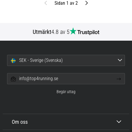
Föregående
Nästa
Sidan 1 av 2
Utmärkt
4.8 av 5
SEK - Sverige (Svenska)
info@top4running.se
Begär uttag
Om oss