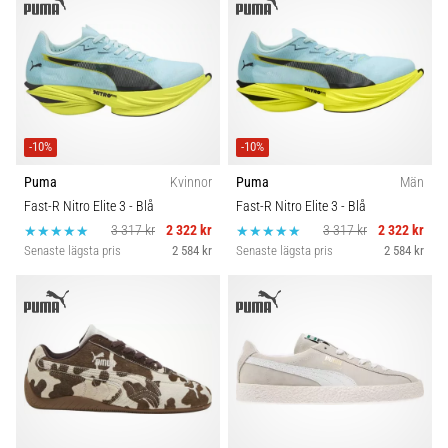
-10%
-10%
Puma
Kvinnor
Puma
Män
Fast-R Nitro Elite 3
- Blå
Fast-R Nitro Elite 3
- Blå
3 317 kr
2 322 kr
3 317 kr
2 322 kr
Senaste lägsta pris
2 584 kr
Senaste lägsta pris
2 584 kr