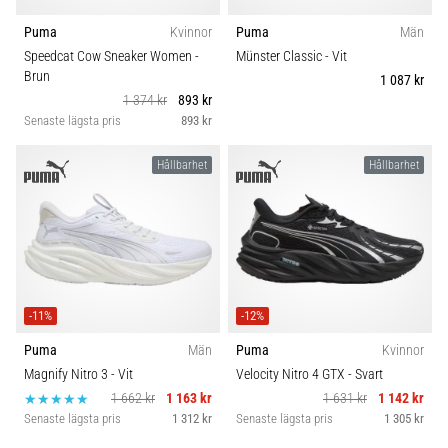
Puma
Kvinnor
Puma
Män
Speedcat Cow Sneaker Women
-
Münster Classic
- Vit
Brun
1 087 kr
1 374 kr
893 kr
Senaste lägsta pris
893 kr
Hållbarhet
Hållbarhet
-11%
-12%
Puma
Män
Puma
Kvinnor
Magnify Nitro 3
- Vit
Velocity Nitro 4 GTX
- Svart
1 662 kr
1 163 kr
1 631 kr
1 142 kr
Senaste lägsta pris
1 312 kr
Senaste lägsta pris
1 305 kr