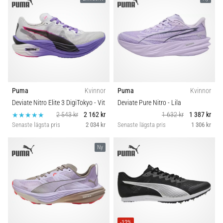
Puma
Kvinnor
Puma
Kvinnor
Deviate Nitro Elite 3 DigiTokyo
- Vit
Deviate Pure Nitro
- Lila
2 543 kr
2 162 kr
1 632 kr
1 387 kr
Senaste lägsta pris
2 034 kr
Senaste lägsta pris
1 306 kr
Ny
-12%