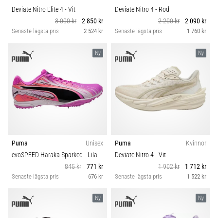
Deviate Nitro Elite 4
- Vit
Deviate Nitro 4
- Röd
3 000 kr
2 850 kr
2 200 kr
2 090 kr
Senaste lägsta pris
2 524 kr
Senaste lägsta pris
1 760 kr
Ny
Ny
Puma
Unisex
Puma
Kvinnor
evoSPEED Haraka Sparked
- Lila
Deviate Nitro 4
- Vit
845 kr
771 kr
1 902 kr
1 712 kr
Senaste lägsta pris
676 kr
Senaste lägsta pris
1 522 kr
Ny
Ny