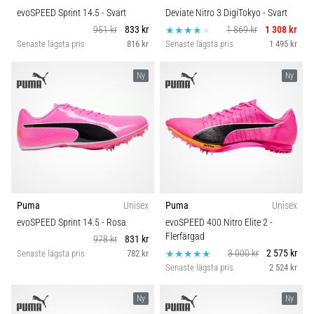
evoSPEED Sprint 14.5
- Svart
Deviate Nitro 3 DigiTokyo
- Svart
951 kr
833 kr
1 869 kr
1 308 kr
Senaste lägsta pris
816 kr
Senaste lägsta pris
1 495 kr
Ny
Ny
Puma
Unisex
Puma
Unisex
evoSPEED Sprint 14.5
- Rosa
evoSPEED 400 Nitro Elite 2
-
Flerfärgad
978 kr
831 kr
3 000 kr
2 575 kr
Senaste lägsta pris
782 kr
Senaste lägsta pris
2 524 kr
Ny
Ny