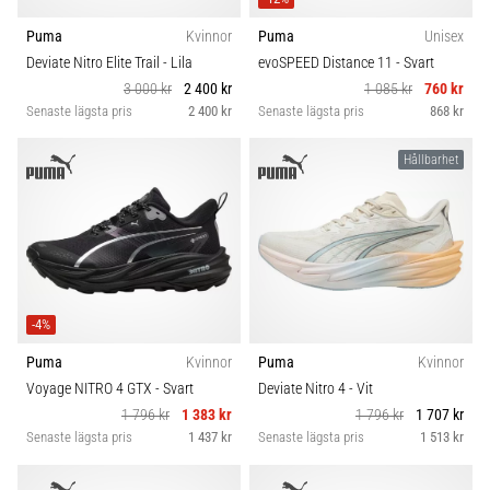
Puma
Kvinnor
Puma
Unisex
Deviate Nitro Elite Trail
- Lila
evoSPEED Distance 11
- Svart
3 000 kr
2 400 kr
1 085 kr
760 kr
Senaste lägsta pris
2 400 kr
Senaste lägsta pris
868 kr
Hållbarhet
-4%
Puma
Kvinnor
Puma
Kvinnor
Voyage NITRO 4 GTX
- Svart
Deviate Nitro 4
- Vit
1 796 kr
1 383 kr
1 796 kr
1 707 kr
Senaste lägsta pris
1 437 kr
Senaste lägsta pris
1 513 kr