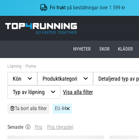
Fri frakt
på beställningar över 1 599 kr
Top4Running.se
NYHETER
SKOR
KLÄDER
Löpning
Puma
Kön
Produktkategori
Detaljerad typ av 
Typ av löpning
Visa alla filter
Ta bort alla filter
EU 44
Senaste
Pris
Pris (dyraste)