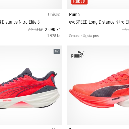
Rabatt
Unisex
Puma
Distance Nitro Elite 3
evoSPEED Long Distance Nitro Eli
2 200 kr
2 090 kr
1 9
ris
1 925 kr
Senaste lägsta pris
38 40½ 42½ 44 44½ 47
43 44 44½ 46
Ny