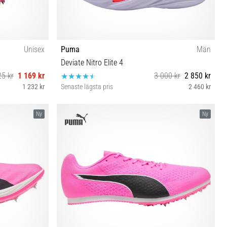
Unisex
Puma
Män
Deviate Nitro Elite 4
25 kr
1 169 kr
3 000 kr
2 850 kr
1 232 kr
Senaste lägsta pris
2 460 kr
44½ 45
42 42½ 43 44 44½ 45 46 47 48½
Ny
Ny