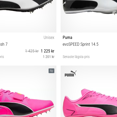
Unisex
Puma
sh 7
evoSPEED Sprint 14.5
1 425 kr
1 225 kr
ris
1 201 kr
Senaste lägsta pris
0½ 41 42 42½ 43 44 44½ 45 46
37½ 38 38½ 39 40 40½ 41 42 42½ 4
Ny
47