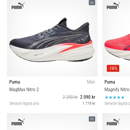
Ny
-16%
Puma
Män
Puma
MagMax Nitro 2
Magnify Nitro
2 200 kr
2 090 kr
Senaste lägsta pris
1 778 kr
Senaste lägsta p
41 42 42½ 43 44 44½ 45 46 47
41 4
Ny