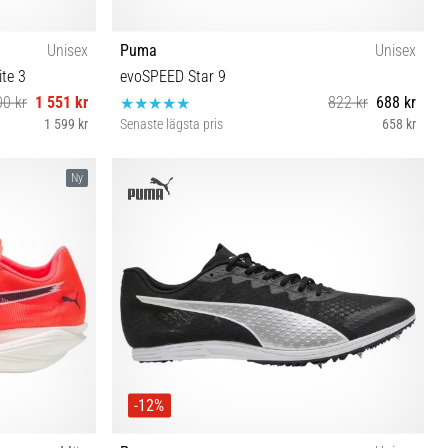
Unisex
Puma
Unisex
te 3
evoSPEED Star 9
00 kr
1 551 kr
822 kr
688 kr
1 599 kr
Senaste lägsta pris
658 kr
40½ 41 42 42½ 43 44 44½ 45 46 46½ 47
Ny
-12%