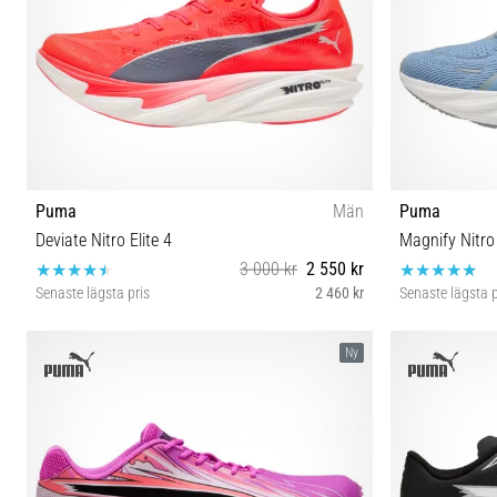
Puma
Män
Puma
Deviate Nitro Elite 4
Magnify Nitro
3 000 kr
2 550 kr
Senaste lägsta pris
2 460 kr
Senaste lägsta p
41 42 42½ 43 44 44½ 45 46 46½ 47
41
Ny