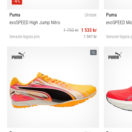
-4%
Puma
Unisex
Puma
evoSPEED High Jump Nitro
evoSPEED Mid 
1 750 kr
1 533 kr
Senaste lägsta pris
1 597 kr
Senaste lägsta p
38 38½ 41 44 44½ 48½
Ny