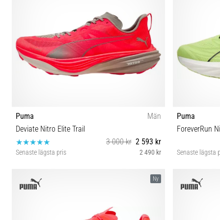
Puma
Män
Puma
Deviate Nitro Elite Trail
ForeverRun Ni
3 000 kr
2 593 kr
Senaste lägsta pris
2 490 kr
Senaste lägsta p
42 42½ 43 44 44½ 45 46 48½
42 4
Ny