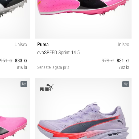
Unisex
Puma
Unisex
evoSPEED Sprint 14.5
951 kr
833 kr
978 kr
831 kr
816 kr
Senaste lägsta pris
782 kr
3 44 44½ 45 46
40 40½ 41 42 42½ 43 44 44½ 46 46½
Ny
Ny