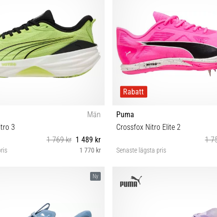
Rabatt
Män
Puma
tro 3
Crossfox Nitro Elite 2
1 769 kr
1 489 kr
1 7
ris
1 770 kr
Senaste lägsta pris
2½ 43 44 44½ 45 46 46½ 47
38 38½ 39 40 40½ 41 42 42½ 43 44
Ny