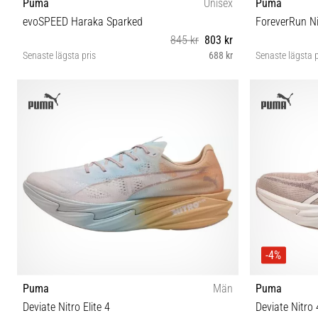
Puma
Unisex
Puma
evoSPEED Haraka Sparked
ForeverRun Ni
845 kr
803 kr
Senaste lägsta pris
688 kr
Senaste lägsta p
38½ 40 40½ 41 42 42½ 44
4
-4%
Puma
Män
Puma
Deviate Nitro Elite 4
Deviate Nitro 