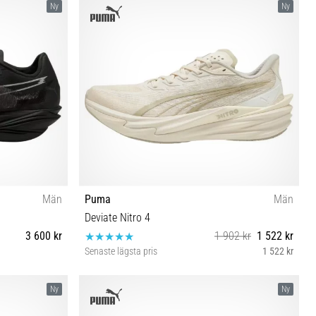
Ny
Ny
Män
Puma
Män
Deviate Nitro 4
3 600 kr
1 902 kr
1 522 kr
Senaste lägsta pris
1 522 kr
6 47
42½ 43 44 44½ 45 46
Ny
Ny