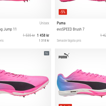
-5%
Unisex
Puma
ng Jump 11
evoSPEED Brush 7
1 535 kr
1 458 kr
1 4
ris
1 318 kr
Senaste lägsta pris
2 42½ 43 44 44½ 46 46½ 47
38½ 40 40½ 42 42½ 43 44 
Ny