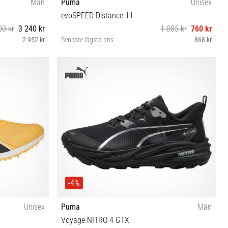
Män
Puma
Unisex
evoSPEED Distance 11
00 kr
3 240 kr
1 085 kr
760 kr
2 952 kr
Senaste lägsta pris
868 kr
 47 48½
36 37 37½ 38 38½ 39 40 40½ 42 42½ 43 44 44½ 45
46 46½
-4%
Unisex
Puma
Män
Voyage NITRO 4 GTX