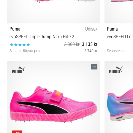
Puma
Unisex
Puma
evoSPEED Triple Jump Nitro Elite 2
evoSPEED Lo
3 300 kr
3 135 kr
Senaste lägsta pris
2 740 kr
Senaste lägsta p
38½ 39 40 40½ 42½ 43 44 44½
40½ 4
Ny