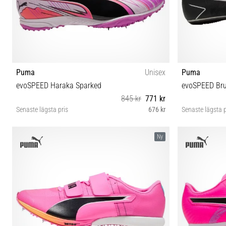
Puma
Unisex
Puma
evoSPEED Haraka Sparked
evoSPEED Bru
845 kr
771 kr
Senaste lägsta pris
676 kr
Senaste lägsta p
40 42 42½ 43 44 44½ 45 46
38½ 40 4
Ny