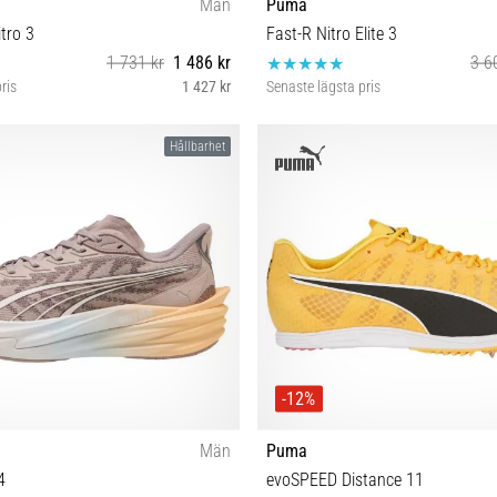
Män
Puma
tro 3
Fast-R Nitro Elite 3
1 731 kr
1 486 kr
3 6
ris
1 427 kr
Senaste lägsta pris
1 42 43 44 45 46 46½ 47
41 42 42½ 43 44 44½ 45 46
Hållbarhet
-12%
Män
Puma
4
evoSPEED Distance 11