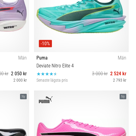
-10%
Män
Puma
Män
Deviate Nitro Elite 4
00 kr
2 050 kr
3 000 kr
2 524 kr
2 000 kr
Senaste lägsta pris
2 793 kr
 47 48½
41 42 44 44½ 45 47
Ny
Ny