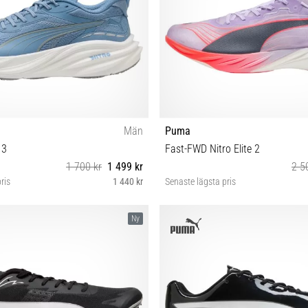
Män
Puma
 3
Fast-FWD Nitro Elite 2
1 700 kr
1 499 kr
2 5
ris
1 440 kr
Senaste lägsta pris
 42 42½ 43 44 44½ 46 47
41 42 42½ 43 44 44½ 45 46
Ny