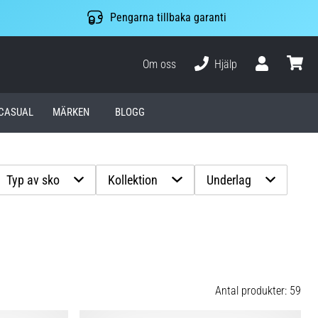
Pengarna tillbaka garanti
Om oss
Hjälp
varuko
CASUAL
MÄRKEN
BLOGG
Typ av sko
Kollektion
Underlag
Antal produkter: 59