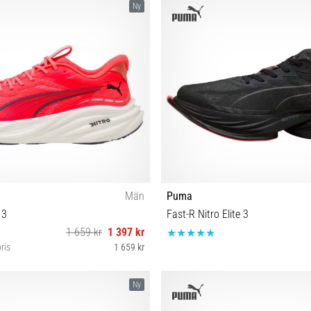
Ny
Män
Puma
 3
Fast-R Nitro Elite 3
1 659 kr
1 397 kr
ris
1 659 kr
2 42½ 43 44 44½ 45 46 47
41 42 42½ 43 44 44½ 45 4
Ny