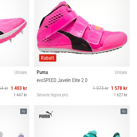
Rabatt
Unisex
Puma
Unisex
evoSPEED Javelin Elite 2.0
54 kr
1 403 kr
1 973 kr
1 578 kr
1 447 kr
Senaste lägsta pris
1 627 kr
 44½ 45 46 47
42½ 43 44 44½ 45 46
Ny
Ny