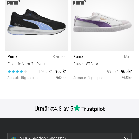
Puma
Kvinnor
Puma
Män
Electrify Nitro 2
- Svart
Basket VTG
- Vit
1 203 kr
962 kr
995 kr
965 kr
Senaste lägsta pris
962 kr
Senaste lägsta pris
965 kr
Utmärkt
4.8 av 5
SEK - Sverige (Svenska)