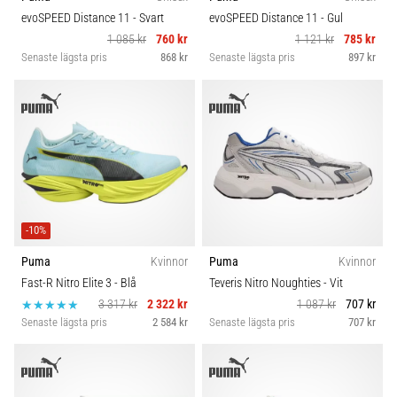
riktningsförändringar.
Idrottsgren
evoSPEED Distance 11
- Svart
evoSPEED Distance 11
- Gul
Hur
1 085 kr
760 kr
1 121 kr
785 kr
utförs
Senaste lägsta pris
868 kr
Senaste lägsta pris
897 kr
det
Kategori
korrekt,
var
används
Hållbarhet
det…
Säsong
6. 8. 2026
•
Komfort och dämpning
9 min. läsning
-10%
Löparknä:
Puma
Kvinnor
Puma
Kvinnor
Skobredd
Orsaker,
Fast-R Nitro Elite 3
- Blå
Teveris Nitro Noughties
- Vit
behandling
3 317 kr
2 322 kr
1 087 kr
707 kr
och
Senaste lägsta pris
2 584 kr
Senaste lägsta pris
707 kr
Carbon
förebyggande
åtgärder
Löparknä,