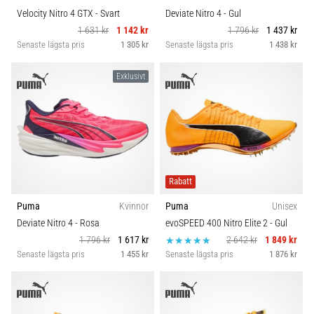
Velocity Nitro 4 GTX
- Svart
Deviate Nitro 4
- Gul
1 631 kr
1 142 kr
1 796 kr
1 437 kr
Senaste lägsta pris
1 305 kr
Senaste lägsta pris
1 438 kr
Exklusivt
Rabatt
Puma
Kvinnor
Puma
Unisex
Deviate Nitro 4
- Rosa
evoSPEED 400 Nitro Elite 2
- Gul
1 796 kr
1 617 kr
2 642 kr
1 849 kr
Senaste lägsta pris
1 455 kr
Senaste lägsta pris
1 876 kr