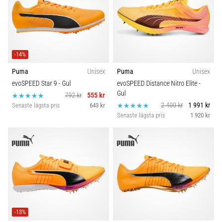
-14%
Puma
Unisex
Puma
Unisex
evoSPEED Star 9
- Gul
evoSPEED Distance Nitro Elite
-
Gul
792 kr
555 kr
2 400 kr
1 991 kr
Senaste lägsta pris
643 kr
Senaste lägsta pris
1 920 kr
-13%