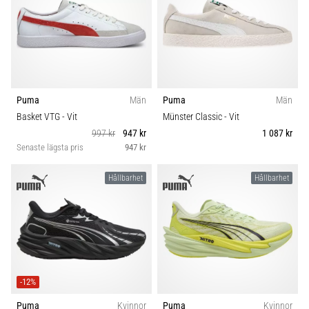
även
känt
som
iliotibialbandssyndrom
(ITBS),
är
Puma
Män
Puma
Män
ett
mycket
Basket VTG
- Vit
Münster Classic
- Vit
vanligt
997 kr
947 kr
1 087 kr
hälsoproblem
Senaste lägsta pris
947 kr
som
löpare
Hållbarhet
Hållbarhet
drabbas
av.
Vad…
Visa
-12%
alla
artiklar
Puma
Kvinnor
Puma
Kvinnor