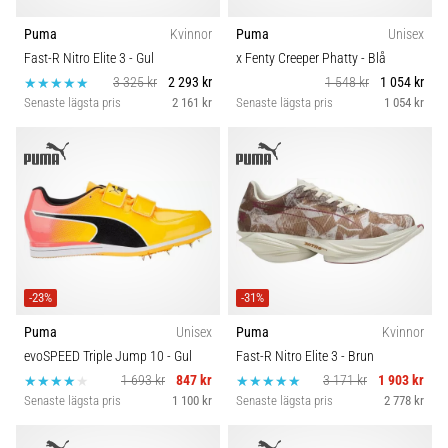
Puma
Kvinnor
Puma
Unisex
Fast-R Nitro Elite 3
- Gul
x Fenty Creeper Phatty
- Blå
3 325 kr
2 293 kr
1 548 kr
1 054 kr
Senaste lägsta pris
2 161 kr
Senaste lägsta pris
1 054 kr
-23%
-31%
Puma
Unisex
Puma
Kvinnor
evoSPEED Triple Jump 10
- Gul
Fast-R Nitro Elite 3
- Brun
1 693 kr
847 kr
3 171 kr
1 903 kr
Senaste lägsta pris
1 100 kr
Senaste lägsta pris
2 778 kr