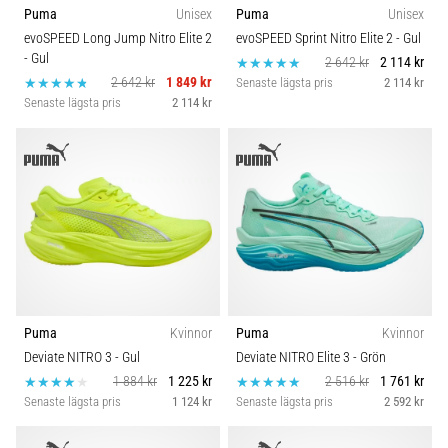
Puma
Unisex
Puma
Unisex
evoSPEED Long Jump Nitro Elite 2
evoSPEED Sprint Nitro Elite 2
- Gul
- Gul
2 642 kr
2 114 kr
2 642 kr
1 849 kr
Senaste lägsta pris
2 114 kr
Senaste lägsta pris
2 114 kr
Puma
Kvinnor
Puma
Kvinnor
Deviate NITRO 3
- Gul
Deviate NITRO Elite 3
- Grön
1 884 kr
1 225 kr
2 516 kr
1 761 kr
Senaste lägsta pris
1 124 kr
Senaste lägsta pris
2 592 kr