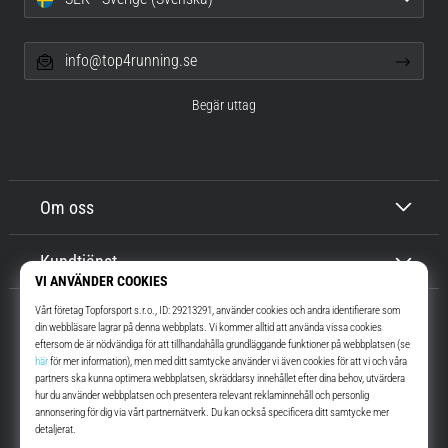
info@top4running.se
Begär uttag
Om oss
Kundtjänst
Top4Running.se
I mer än 16 år vi har vi motiverat dig att gå ut och springa. Snabbare. Med
oss. Varje dag.