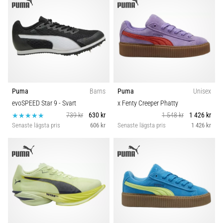
Puma
Barns
Puma
Unisex
evoSPEED Star 9
- Svart
x Fenty Creeper Phatty
739 kr
630 kr
1 548 kr
1 426 kr
Senaste lägsta pris
606 kr
Senaste lägsta pris
1 426 kr