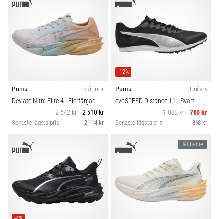
-12%
Puma
Kvinnor
Puma
Unisex
Deviate Nitro Elite 4
- Flerfärgad
evoSPEED Distance 11
- Svart
2 642 kr
2 510 kr
1 085 kr
760 kr
Senaste lägsta pris
2 114 kr
Senaste lägsta pris
868 kr
Hållbarhet
-4%