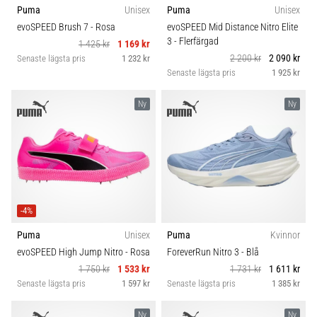
Puma
Unisex
Puma
Unisex
evoSPEED Brush 7
- Rosa
evoSPEED Mid Distance Nitro Elite
3
- Flerfärgad
1 425 kr
1 169 kr
2 200 kr
2 090 kr
Senaste lägsta pris
1 232 kr
Senaste lägsta pris
1 925 kr
Ny
Ny
-4%
Puma
Unisex
Puma
Kvinnor
evoSPEED High Jump Nitro
- Rosa
ForeverRun Nitro 3
- Blå
1 750 kr
1 533 kr
1 731 kr
1 611 kr
Senaste lägsta pris
1 597 kr
Senaste lägsta pris
1 385 kr
Ny
Ny