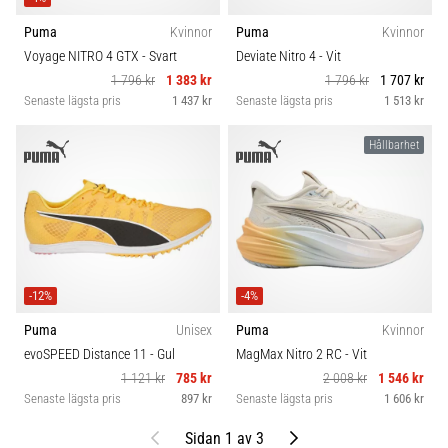
Puma
Kvinnor
Puma
Kvinnor
Voyage NITRO 4 GTX
- Svart
Deviate Nitro 4
- Vit
1 796 kr
1 383 kr
1 796 kr
1 707 kr
Senaste lägsta pris
1 437 kr
Senaste lägsta pris
1 513 kr
Hållbarhet
-12%
-4%
Puma
Unisex
Puma
Kvinnor
evoSPEED Distance 11
- Gul
MagMax Nitro 2 RC
- Vit
1 121 kr
785 kr
2 008 kr
1 546 kr
Senaste lägsta pris
897 kr
Senaste lägsta pris
1 606 kr
Föregående
Nästa
Sidan 1 av 3