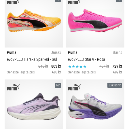
Puma
Unisex
Puma
Barns
evoSPEED Haraka Sparked
- Gul
evoSPEED Star 9
- Rosa
845 kr
803 kr
767 kr
729 kr
Senaste lägsta pris
688 kr
Senaste lägsta pris
692 kr
Ny
Exklusivt