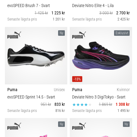
evoSPEED Brush 7
- Svart
Deviate Nitro Elite 4
- Lila
1 425 kr
1 225 kr
3 000 kr
2 700 kr
Senaste lägsta pris
1 201 kr
Senaste lägsta pris
2 425 kr
Ny
Exklusivt
-13%
Puma
Unisex
Puma
Kvinnor
evoSPEED Sprint 14.5
- Svart
Deviate Nitro 3 DigiTokyo
- Svart
951 kr
833 kr
1 869 kr
1 308 kr
Senaste lägsta pris
816 kr
Senaste lägsta pris
1 495 kr
Ny
Ny