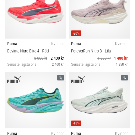
även
känt
som
iliotibialbandssyndrom
(ITBS),
-20%
är
Puma
Kvinnor
Puma
Kvinnor
ett
mycket
Deviate Nitro Elite 4
- Röd
ForeverRun Nitro 3
- Lila
vanligt
3 000 kr
2 400 kr
1 850 kr
1 480 kr
hälsoproblem
Senaste lägsta pris
2 400 kr
Senaste lägsta pris
1 850 kr
som
löpare
Ny
Ny
drabbas
av.
Vad…
Visa
-18%
alla
artiklar
Puma
Kvinnor
Puma
Kvinnor