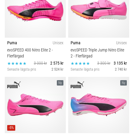
Puma
Unisex
Puma
Unisex
evoSPEED 400 Nitro Elite 2
-
evoSPEED Triple Jump Nitro Elite
Flerfärgad
2
- Flerfärgad
3 000 kr
2 575 kr
3 300 kr
3 135 kr
Senaste lägsta pris
2 524 kr
Senaste lägsta pris
2 740 kr
Ny
Ny
-5%