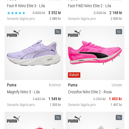
riktningsförändringar.
Idrottsgren
Fast-R Nitro Elite 3
- Lila
Fast-FWD Nitro Elite 2
- Lila
Hur
3 600 kr
3 352 kr
2 500 kr
2 168 kr
utförs
Senaste lägsta pris
2 880 kr
Senaste lägsta pris
2 000 kr
det
Kategori
korrekt,
var
Ny
Ny
används
Hållbarhet
det…
Säsong
6. 8. 2026
•
Komfort och dämpning
9 min. läsning
Rabatt
Löparknä:
Puma
Kvinnor
Puma
Unisex
Skobredd
Orsaker,
Magnify Nitro 3
- Lila
Crossfox Nitro Elite 2
- Rosa
behandling
1 631 kr
1 549 kr
1 754 kr
1 403 kr
och
Senaste lägsta pris
1 305 kr
Senaste lägsta pris
1 447 kr
Carbon
förebyggande
åtgärder
Ny
Ny
Löparknä,