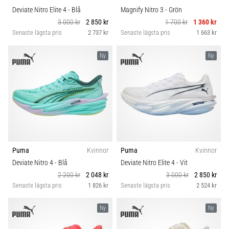
Deviate Nitro Elite 4
- Blå
Magnify Nitro 3
- Grön
3 000 kr
2 850 kr
1 700 kr
1 360 kr
Senaste lägsta pris
2 737 kr
Senaste lägsta pris
1 663 kr
Ny
Ny
Puma
Kvinnor
Puma
Kvinnor
Deviate Nitro 4
- Blå
Deviate Nitro Elite 4
- Vit
2 200 kr
2 048 kr
3 000 kr
2 850 kr
Senaste lägsta pris
1 826 kr
Senaste lägsta pris
2 524 kr
Ny
Ny