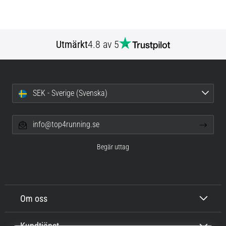
Utmärkt
4.8 av 5
SEK - Sverige (Svenska)
info@top4running.se
Begär uttag
Om oss
Kundtjänst