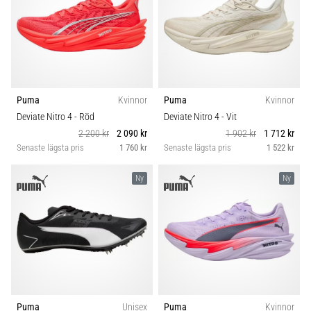
Puma
Kvinnor
Puma
Kvinnor
Deviate Nitro 4
- Röd
Deviate Nitro 4
- Vit
2 200 kr
2 090 kr
1 902 kr
1 712 kr
Senaste lägsta pris
1 760 kr
Senaste lägsta pris
1 522 kr
Ny
Ny
Puma
Unisex
Puma
Kvinnor