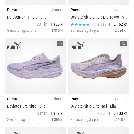
Puma
Kvinnor
Puma
Kvinnor
ForeverRun Nitro 3
- Lila
Deviate Nitro Elite 3 DigiTokyo
- Vit
1 731 kr
1 385 kr
2 543 kr
2 162 kr
Senaste lägsta pris
1 385 kr
Senaste lägsta pris
2 034 kr
Ny
Ny
Puma
Kvinnor
Puma
Kvinnor
Deviate Pure Nitro
- Lila
Deviate Nitro Elite Trail
- Lila
1 632 kr
1 387 kr
3 000 kr
2 400 kr
Senaste lägsta pris
1 306 kr
Senaste lägsta pris
2 400 kr