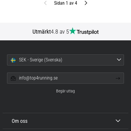
Föregående
Nästa
Sidan 1 av 4
Utmärkt
4.8 av 5
SEK - Sverige (Svenska)
info@top4running.se
Begär uttag
Om oss