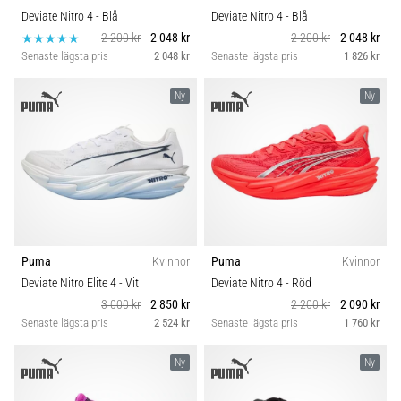
Deviate Nitro 4
- Blå
Deviate Nitro 4
- Blå
2 200 kr
2 048 kr
2 200 kr
2 048 kr
Senaste lägsta pris
2 048 kr
Senaste lägsta pris
1 826 kr
Ny
Ny
Puma
Kvinnor
Puma
Kvinnor
Deviate Nitro Elite 4
- Vit
Deviate Nitro 4
- Röd
3 000 kr
2 850 kr
2 200 kr
2 090 kr
Senaste lägsta pris
2 524 kr
Senaste lägsta pris
1 760 kr
Ny
Ny