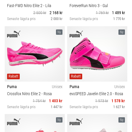
Fast-FWD Nitro Elite 2
- Lila
ForeverRun Nitro 3
- Gul
2 500 kr
2 168 kr
1 769 kr
1 489 kr
Senaste lägsta pris
2 000 kr
Senaste lägsta pris
1 770 kr
Ny
Ny
Rabatt
Rabatt
Puma
Unisex
Puma
Unisex
Crossfox Nitro Elite 2
- Rosa
evoSPEED Javelin Elite 2.0
- Rosa
1 754 kr
1 403 kr
1 973 kr
1 578 kr
Senaste lägsta pris
1 447 kr
Senaste lägsta pris
1 627 kr
Ny
Ny