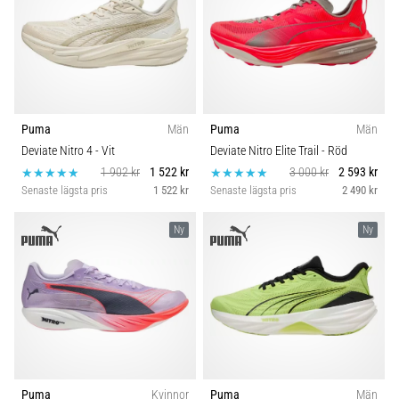
även
känt
som
iliotibialbandssyndrom
(ITBS),
är
Puma
Män
Puma
Män
ett
mycket
Deviate Nitro 4
- Vit
Deviate Nitro Elite Trail
- Röd
vanligt
1 902 kr
1 522 kr
3 000 kr
2 593 kr
hälsoproblem
Senaste lägsta pris
1 522 kr
Senaste lägsta pris
2 490 kr
som
löpare
Ny
Ny
drabbas
av.
Vad…
Visa
alla
artiklar
Puma
Kvinnor
Puma
Män