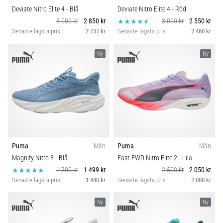
Deviate Nitro Elite 4
- Blå
Deviate Nitro Elite 4
- Röd
3 000 kr
2 850 kr
3 000 kr
2 550 kr
Senaste lägsta pris
2 737 kr
Senaste lägsta pris
2 460 kr
Ny
Ny
Puma
Män
Puma
Män
Magnify Nitro 3
- Blå
Fast-FWD Nitro Elite 2
- Lila
1 700 kr
1 499 kr
2 500 kr
2 050 kr
Senaste lägsta pris
1 440 kr
Senaste lägsta pris
2 000 kr
Ny
Ny