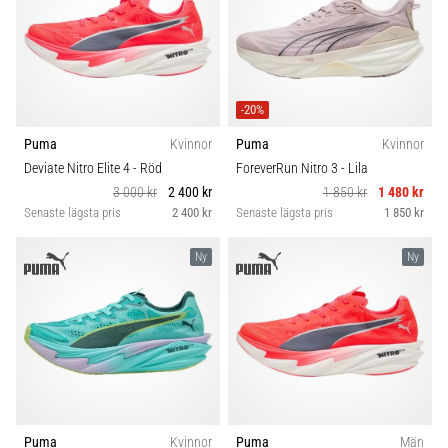
-20%
Puma
Kvinnor
Puma
Kvinnor
Deviate Nitro Elite 4
- Röd
ForeverRun Nitro 3
- Lila
3 000 kr
2 400 kr
1 850 kr
1 480 kr
Senaste lägsta pris
2 400 kr
Senaste lägsta pris
1 850 kr
Ny
Ny
Puma
Kvinnor
Puma
Män