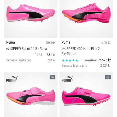
Puma
Unisex
Puma
Unisex
evoSPEED Sprint 14.5
- Rosa
evoSPEED 400 Nitro Elite 2
-
Flerfärgad
978 kr
831 kr
3 000 kr
2 575 kr
Senaste lägsta pris
782 kr
Senaste lägsta pris
2 524 kr
Ny
Ny