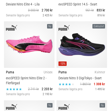
Deviate Nitro Elite 4
- Lila
evoSPEED Sprint 14.5
- Svart
3 000 kr
2 700 kr
951 kr
833 kr
Senaste lägsta pris
2 425 kr
Senaste lägsta pris
816 kr
Ny
Exklusivt
-13%
Puma
Unisex
Puma
Kvinnor
evoSPEED Sprint Nitro Elite 2
-
Deviate Nitro 3 DigiTokyo
- Svart
Flerfärgad
1 869 kr
1 308 kr
2 741 kr
2 203 kr
Senaste lägsta pris
1 495 kr
Senaste lägsta pris
2 193 kr
Ny
Ny