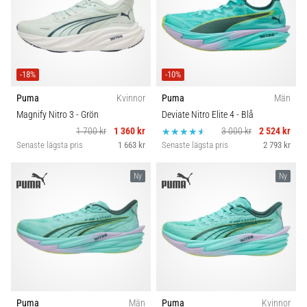
-18%
-10%
Puma
Kvinnor
Puma
Män
Magnify Nitro 3
- Grön
Deviate Nitro Elite 4
- Blå
1 700 kr
1 360 kr
3 000 kr
2 524 kr
Senaste lägsta pris
1 663 kr
Senaste lägsta pris
2 793 kr
Ny
Ny
Puma
Män
Puma
Kvinnor