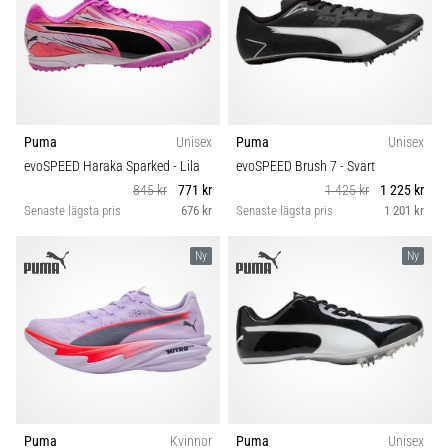
Puma
Unisex
Puma
Unisex
evoSPEED Haraka Sparked
- Lila
evoSPEED Brush 7
- Svart
845 kr
771 kr
1 425 kr
1 225 kr
Senaste lägsta pris
676 kr
Senaste lägsta pris
1 201 kr
Ny
Ny
Puma
Kvinnor
Puma
Unisex