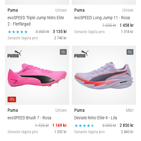
Puma
Unisex
Puma
Unisex
evoSPEED Triple Jump Nitro Elite
evoSPEED Long Jump 11
- Rosa
2
- Flerfärgad
1 535 kr
1 458 kr
3 300 kr
3 135 kr
Senaste lägsta pris
1 318 kr
Senaste lägsta pris
2 740 kr
Ny
Ny
-5%
Puma
Unisex
Puma
Män
evoSPEED Brush 7
- Rosa
Deviate Nitro Elite 4
- Lila
1 425 kr
1 169 kr
3 000 kr
2 850 kr
Senaste lägsta pris
1 232 kr
Senaste lägsta pris
2 460 kr