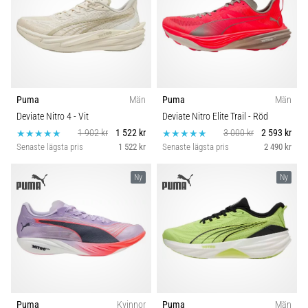
även
känt
som
iliotibialbandssyndrom
(ITBS),
är
Puma
Män
Puma
Män
ett
mycket
Deviate Nitro 4
- Vit
Deviate Nitro Elite Trail
- Röd
vanligt
1 902 kr
1 522 kr
3 000 kr
2 593 kr
hälsoproblem
Senaste lägsta pris
1 522 kr
Senaste lägsta pris
2 490 kr
som
löpare
Ny
Ny
drabbas
av.
Vad…
Visa
alla
artiklar
Puma
Kvinnor
Puma
Män