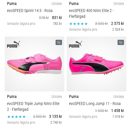
Puma
Unisex
Puma
Unisex
evoSPEED Sprint 14.5
- Rosa
evoSPEED 400 Nitro Elite 2
-
Flerfärgad
978 kr
831 kr
3 000 kr
2 575 kr
Senaste lägsta pris
782 kr
Senaste lägsta pris
2 524 kr
Ny
Ny
Puma
Unisex
Puma
Unisex
evoSPEED Triple Jump Nitro Elite
evoSPEED Long Jump 11
- Rosa
2
- Flerfärgad
1 535 kr
1 458 kr
3 300 kr
3 135 kr
Senaste lägsta pris
1 318 kr
Senaste lägsta pris
2 740 kr