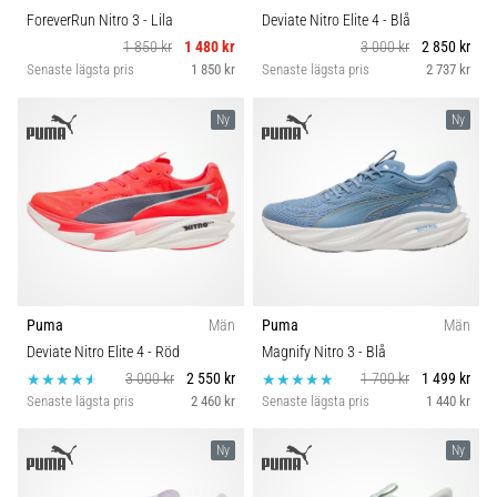
ForeverRun Nitro 3
- Lila
Deviate Nitro Elite 4
- Blå
1 850 kr
1 480 kr
3 000 kr
2 850 kr
Senaste lägsta pris
1 850 kr
Senaste lägsta pris
2 737 kr
Ny
Ny
Puma
Män
Puma
Män
Deviate Nitro Elite 4
- Röd
Magnify Nitro 3
- Blå
3 000 kr
2 550 kr
1 700 kr
1 499 kr
Senaste lägsta pris
2 460 kr
Senaste lägsta pris
1 440 kr
Ny
Ny