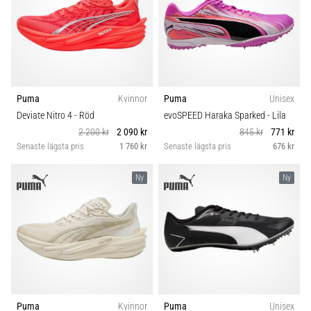
Puma
Kvinnor
Puma
Unisex
Deviate Nitro 4
- Röd
evoSPEED Haraka Sparked
- Lila
2 200 kr
2 090 kr
845 kr
771 kr
Senaste lägsta pris
1 760 kr
Senaste lägsta pris
676 kr
Ny
Ny
Puma
Kvinnor
Puma
Unisex