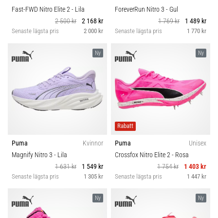
Fast-FWD Nitro Elite 2
- Lila
ForeverRun Nitro 3
- Gul
2 500 kr
2 168 kr
1 769 kr
1 489 kr
Senaste lägsta pris
2 000 kr
Senaste lägsta pris
1 770 kr
Ny
Ny
Rabatt
Puma
Kvinnor
Puma
Unisex
Magnify Nitro 3
- Lila
Crossfox Nitro Elite 2
- Rosa
1 631 kr
1 549 kr
1 754 kr
1 403 kr
Senaste lägsta pris
1 305 kr
Senaste lägsta pris
1 447 kr
Ny
Ny