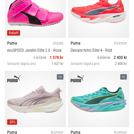
Rabatt
Puma
Unisex
Puma
Kvinnor
evoSPEED Javelin Elite 2.0
- Rosa
Deviate Nitro Elite 4
- Röd
1 973 kr
1 578 kr
3 000 kr
2 400 kr
Senaste lägsta pris
1 627 kr
Senaste lägsta pris
2 400 kr
Ny
Ny
-20%
Puma
Kvinnor
Puma
Kvinnor