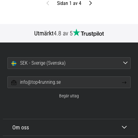
Föregående
Nästa
Sidan 1 av 4
Utmärkt
4.8 av 5
SEK - Sverige (Svenska)
info@top4running.se
Begär uttag
Om oss