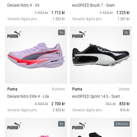
Deviate Nitro 4
- Vit
evoSPEED Brush 7
- Svart
1 902 kr
1 712 kr
1 425 kr
1 225 kr
Senaste lägsta pris
1 522 kr
Senaste lägsta pris
1 201 kr
Ny
Ny
Puma
Kvinnor
Puma
Unisex
Deviate Nitro Elite 4
- Lila
evoSPEED Sprint 14.5
- Svart
3 000 kr
2 700 kr
951 kr
833 kr
Senaste lägsta pris
2 425 kr
Senaste lägsta pris
816 kr
Ny
Exklusivt