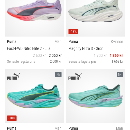
-18%
Puma
Män
Puma
Kvinnor
Fast-FWD Nitro Elite 2
- Lila
Magnify Nitro 3
- Grön
2 500 kr
2 050 kr
1 700 kr
1 360 kr
Senaste lägsta pris
2 000 kr
Senaste lägsta pris
1 663 kr
Ny
Ny
-10%
Puma
Män
Puma
Män