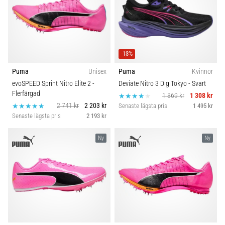
-13%
Puma
Unisex
Puma
Kvinnor
evoSPEED Sprint Nitro Elite 2
-
Deviate Nitro 3 DigiTokyo
- Svart
Flerfärgad
1 869 kr
1 308 kr
2 741 kr
2 203 kr
Senaste lägsta pris
1 495 kr
Senaste lägsta pris
2 193 kr
Ny
Ny