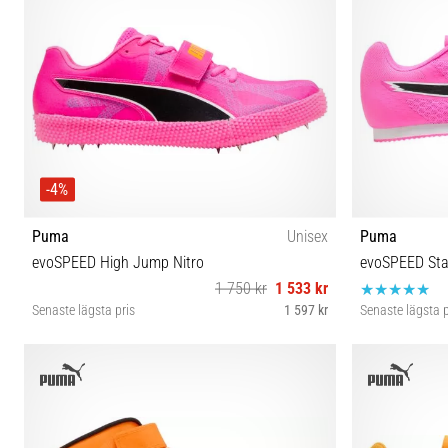
-4%
Puma
Unisex
Puma
evoSPEED High Jump Nitro
evoSPEED Sta
1 750 kr
1 533 kr
Senaste lägsta pris
1 597 kr
Senaste lägsta p
38 38½ 41 44 44½ 48½
40½ 41 4