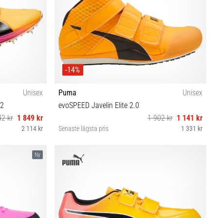
-14%
Unisex
Puma
Unisex
 2
evoSPEED Javelin Elite 2.0
42 kr
1 849 kr
1 902 kr
1 141 kr
2 114 kr
Senaste lägsta pris
1 331 kr
42 42½ 43 44 44½
Ny