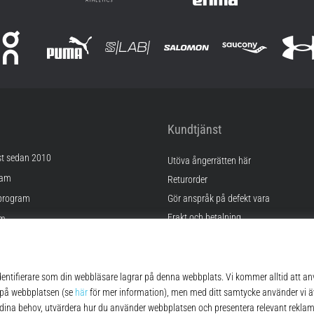
Kundtjänst
st sedan 2010
Utöva ångerrätten här
ram
Returorder
program
Gör anspråk på defekt vara
Frakt och betalning
am
Hitta rätt storlek
Kontakt
lningar
FAQ
kor
Sekretesspolicy