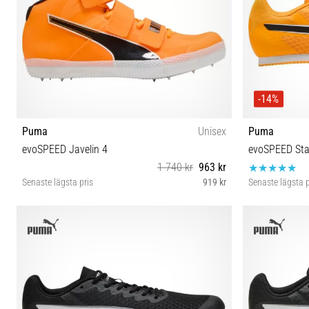
-14%
Puma
Unisex
Puma
evoSPEED Javelin 4
evoSPEED Sta
1 740 kr
963 kr
Senaste lägsta pris
919 kr
Senaste lägsta p
40 40½ 41 42½ 43
36 40½