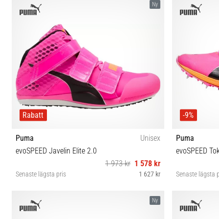
Ny
Rabatt
-9%
Puma
Unisex
Puma
evoSPEED Javelin Elite 2.0
evoSPEED Tok
1 973 kr
1 578 kr
Senaste lägsta pris
1 627 kr
Senaste lägsta p
42½ 43 44 44½ 45 46
Ny