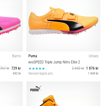
Barns
Puma
Unisex
evoSPEED Triple Jump Nitro Elite 2
767 kr
729 kr
2 642 kr
1 876 kr
692 kr
Senaste lägsta pris
1 849 kr
37½ 38 38½ 46½