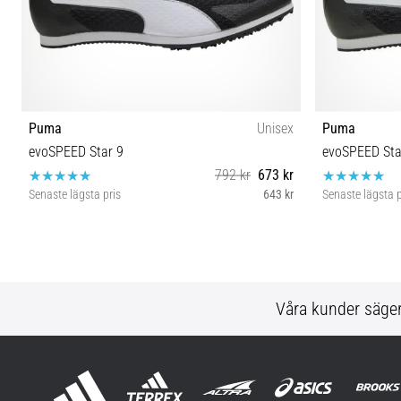
Puma
Unisex
Puma
evoSPEED Star 9
evoSPEED Sta
792 kr
673 kr
Senaste lägsta pris
643 kr
Senaste lägsta p
40 40½ 41 42 42½ 43 44 44½ 45
3
Våra kunder säge