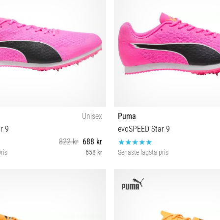
Unisex
Puma
r 9
evoSPEED Star 9
822 kr
688 kr
ris
658 kr
Senaste lägsta pris
2 42½ 43 44 44½ 45 46 46½ 47
38 38½