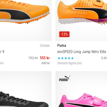
-13%
Unisex
Puma
r 9
evoSPEED Long Jump Nitro Elite
792 kr
555 kr
2 6
ris
643 kr
Senaste lägsta pris
 41 42 42½ 43 44 44½ 45 46
37 37½ 46½ 47