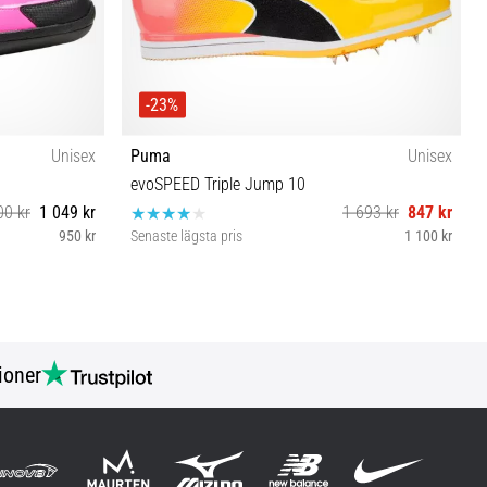
-23%
Unisex
Puma
Unisex
evoSPEED Triple Jump 10
00 kr
1 049 kr
1 693 kr
847 kr
950 kr
Senaste lägsta pris
1 100 kr
37
ioner