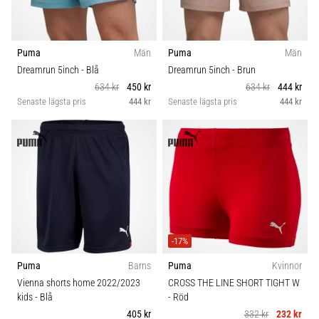
Puma
Män
Puma
Män
Dreamrun 5inch
- Blå
Dreamrun 5inch
- Brun
634 kr
450 kr
634 kr
444 kr
Senaste lägsta pris
444 kr
Senaste lägsta pris
444 kr
-17%
Puma
Barns
Puma
Kvinnor
Vienna shorts home 2022/2023
CROSS THE LINE SHORT TIGHT W
kids
- Blå
- Röd
405 kr
332 kr
232 kr