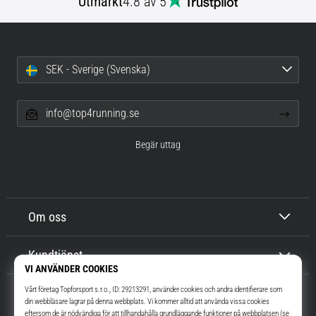
Utmärkt
4.8 av 5
SEK - Sverige (Svenska)
info@top4running.se
Begär uttag
Om oss
Kundtjänst