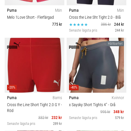
Puma
Män
Puma
Män
Melo 1Love Short
- Flerfärgad
Cross the Line Sht Tight 2.0
- Blå
775 kr
386 kr
244 kr
Senaste lägsta pris
244 kr
Hållbarhet
-20%
-40%
Puma
Barns
Puma
Kvinnor
Cross the Line Short Tight 2.0 G Y
-
x Saysky Short Tights 4"
- Grå
Röd
995 kr
348 kr
332 kr
232 kr
Senaste lägsta pris
579 kr
Senaste lägsta pris
289 kr