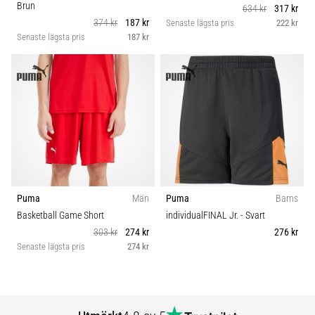
Brun
634 kr
317 kr
374 kr
187 kr
Senaste lägsta pris
222 kr
Senaste lägsta pris
187 kr
Puma
Män
Puma
Barns
Basketball Game Short
individualFINAL Jr.
- Svart
303 kr
274 kr
276 kr
Senaste lägsta pris
274 kr