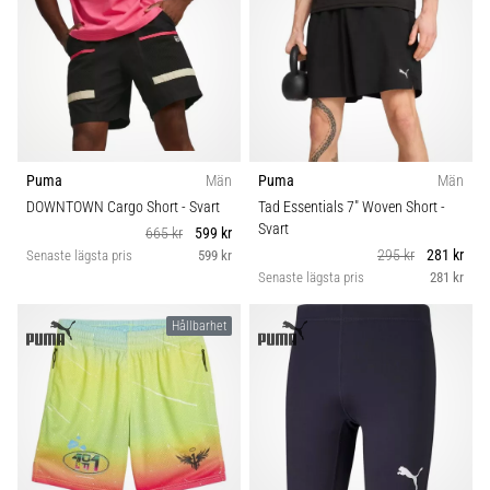
under
eller
efter
löpning?
En
av
de
vanligaste
Puma
Män
Puma
Män
orsakerna
DOWNTOWN Cargo Short
- Svart
Tad Essentials 7" Woven Short
-
är
Svart
665 kr
599 kr
plantar
295 kr
281 kr
Senaste lägsta pris
599 kr
fasciit.
Senaste lägsta pris
281 kr
Vad
beror
Hållbarhet
det…
Visa
alla
artiklar