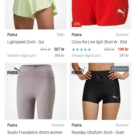
-23%
Puma
Män
Puma
Kvinnor
Lightspeed 2inch
- Gul
Cross the Line Split Short W
- Röd
845 kr
507 kr
380 kr
190 kr
Senaste lägsta pris
855 kr
Senaste lägsta pris
247 kr
Hållbarhet
Puma
Kvinnor
Puma
Kvinnor
Studio Foundation shorts women
-
Raceday Ultraform 3inch
- Svart