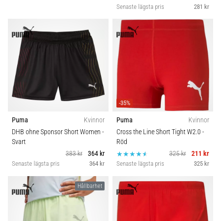
Senaste lägsta pris
281 kr
-35%
Puma
Kvinnor
Puma
Kvinnor
DHB ohne Sponsor Short Women
-
Cross the Line Short Tight W2.0
-
Svart
Röd
383 kr
364 kr
325 kr
211 kr
Senaste lägsta pris
364 kr
Senaste lägsta pris
325 kr
Hållbarhet