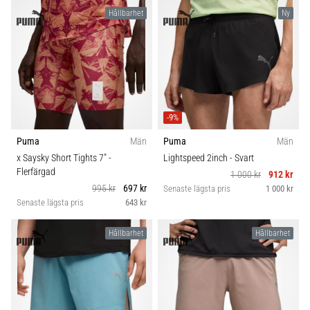
Hållbarhet
Ny
-9%
Puma
Män
Puma
Män
x Saysky Short Tights 7"
-
Lightspeed 2inch
- Svart
Flerfärgad
1 000 kr
912 kr
995 kr
697 kr
Senaste lägsta pris
1 000 kr
Senaste lägsta pris
643 kr
Hållbarhet
Hållbarhet