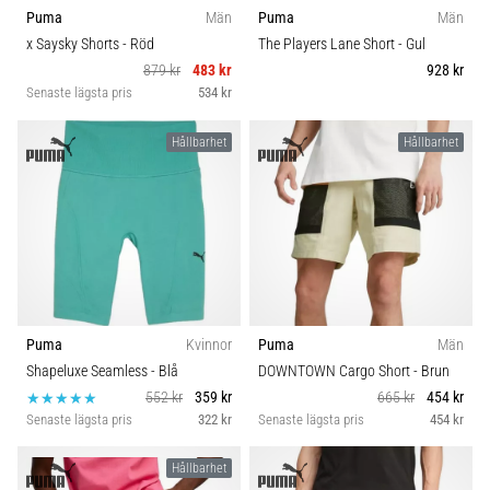
Vilka
Puma
Män
Puma
Män
är
x Saysky Shorts
- Röd
The Players Lane Short
- Gul
de
879 kr
483 kr
928 kr
vanligaste…
Senaste lägsta pris
534 kr
Hållbarhet
Hållbarhet
5. 8. 2026
•
8 min. läsning
Plantar
fasciit:
Symptom,
orsaker
och
Puma
Kvinnor
Puma
Män
behandling
Shapeluxe Seamless
- Blå
DOWNTOWN Cargo Short
- Brun
Upplever
552 kr
359 kr
665 kr
454 kr
du
Senaste lägsta pris
322 kr
Senaste lägsta pris
454 kr
skarp
hälsmärta
Hållbarhet