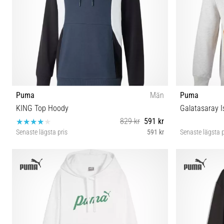
Puma
Män
Puma
KING Top Hoody
Galatasaray 
829 kr
591 kr
Senaste lägsta pris
591 kr
Senaste lägsta p
S M