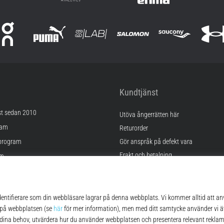
Kundtjänst
st sedan 2010
Utöva ångerrätten här
ram
Returorder
program
Gör anspråk på defekt vara
Frakt och betalning
am
Hitta rätt storlek
Kontakt
lningar
FAQ
kor
Sekretesspolicy