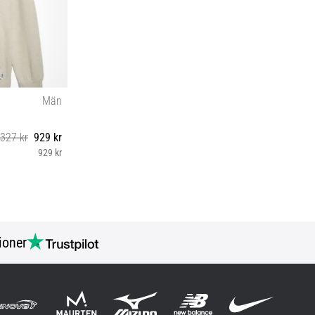
Män
 327 kr
929 kr
929 kr
ioner