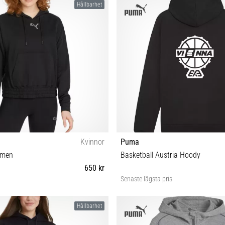
Hållbarhet
Kvinnor
Puma
omen
Basketball Austria Hoody
650 kr
Senaste lägsta pris
XS S M L
XXL S M L
Hållbarhet