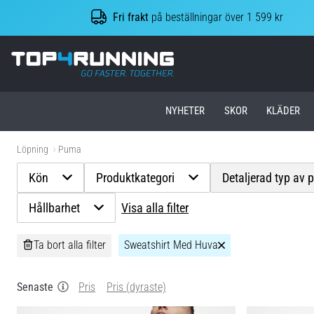
Fri frakt
på beställningar över 1 599 kr
Top4Running.se
NYHETER
SKOR
KLÄDER
Löpning
Puma
Kön
Produktkategori
Detaljerad typ av 
Hållbarhet
Visa alla filter
Ta bort alla filter
Sweatshirt Med Huva
Senaste
Pris
Pris (dyraste)