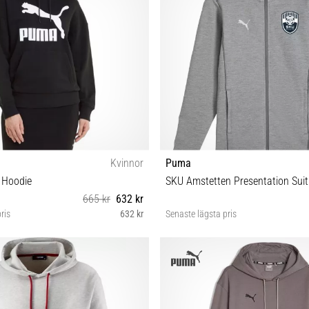
Kvinnor
Puma
 Hoodie
SKU Amstetten Presentation Suit
665 kr
632 kr
ris
632 kr
Senaste lägsta pris
S
XXL M