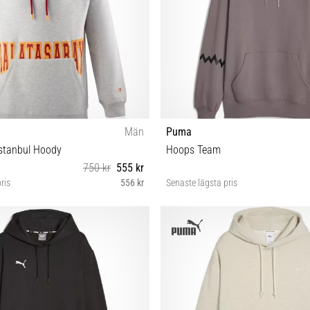
Män
Puma
Istanbul Hoody
Hoops Team
750 kr
555 kr
ris
556 kr
Senaste lägsta pris
XXL 3XL S L XL
S