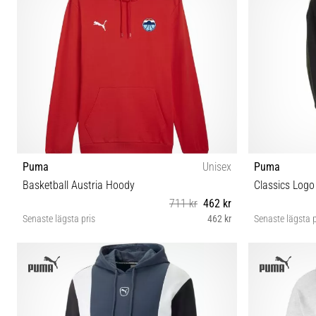
Puma
Unisex
Puma
Basketball Austria Hoody
Classics Logo
711 kr
462 kr
Senaste lägsta pris
462 kr
Senaste lägsta p
S M XL