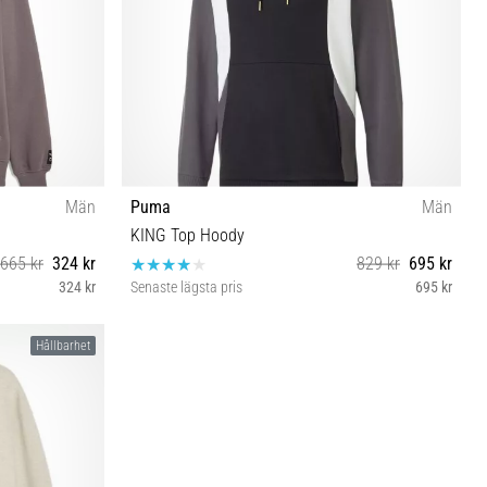
Män
Puma
Män
KING Top Hoody
665 kr
324 kr
829 kr
695 kr
324 kr
Senaste lägsta pris
695 kr
S M
Hållbarhet