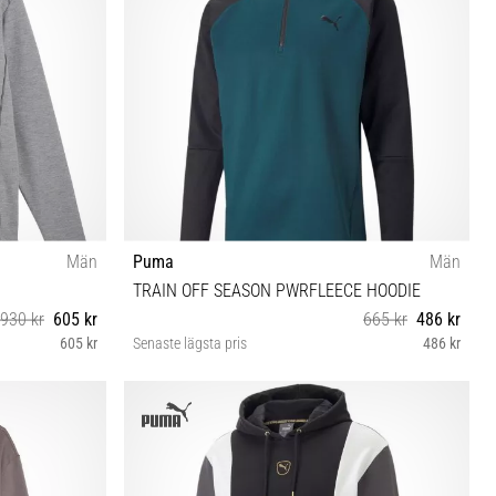
Män
Puma
Män
TRAIN OFF SEASON PWRFLEECE HOODIE
930 kr
605 kr
665 kr
486 kr
605 kr
Senaste lägsta pris
486 kr
XL