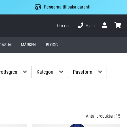
Pengarna tillbaka garanti
Om oss
Hjälp
varuko
CASUAL
MÄRKEN
BLOGG
rottsgren
Kategori
Passform
Antal produkter: 15