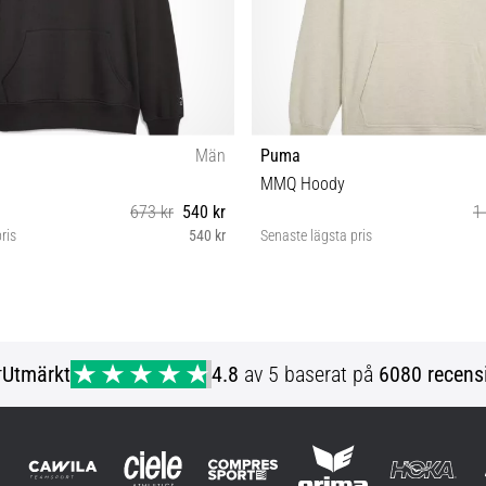
Män
Puma
MMQ Hoody
673 kr
540 kr
1
ris
540 kr
Senaste lägsta pris
S
S
r
Utmärkt
4.8
av 5 baserat på
6080 recens