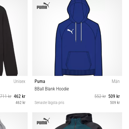
Unisex
Puma
Män
BBall Blank Hoodie
711 kr
462 kr
552 kr
509 kr
462 kr
Senaste lägsta pris
509 kr
S