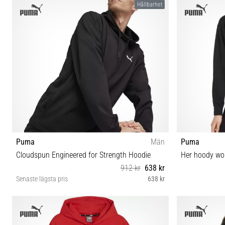
Hållbarhet
Puma
Män
Puma
Cloudspun Engineered for Strength Hoodie
Her hoody w
912 kr
638 kr
Senaste lägsta pris
638 kr
M L XL