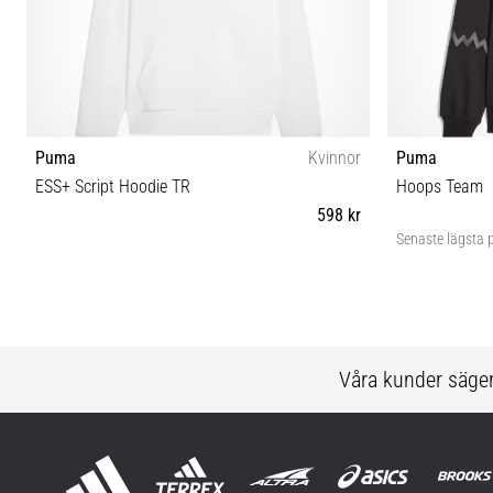
Puma
Kvinnor
Puma
ESS+ Script Hoodie TR
Hoops Team
598 kr
Senaste lägsta p
XS S M L
Våra kunder säge